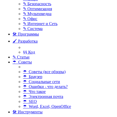
✎ Безопасность
✎ Оптимизация
✎ Мультимедиа
✎ Офис
✎ Интернет и Сеть
✎ Система
🛠 Программы
🖌 Разработка
§§ Код
✎ Статьи
☂ Советы
☂ Советы (все обзоры)
☂ Браузер
☂ Социальные сети
☂ Ошибки - что делать?
☂ Что такое
☂ Электронная почта
☂ SEO
☂ Word, Excel, OpenOffice
🛠 Инструменты