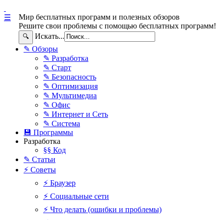
Мир бесплатных программ и полезных обзоров
☰
Решите свои проблемы с помощью бесплатных программ!
Искать...
🔍
✎ Обзоры
✎ Разработка
✎ Старт
✎ Безопасность
✎ Оптимизация
✎ Мультимедиа
✎ Офис
✎ Интернет и Сеть
✎ Система
💾 Программы
Разработка
§§ Код
✎ Статьи
⚡ Советы
⚡ Браузер
⚡ Социальные сети
⚡ Что делать (ошибки и проблемы)