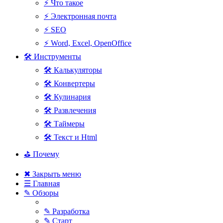
⚡ Что такое
⚡ Электронная почта
⚡ SEO
⚡ Word, Excel, OpenOffice
🛠 Инструменты
🛠 Калькуляторы
🛠 Конвертеры
🛠 Кулинария
🛠 Развлечения
🛠 Таймеры
🛠 Текст и Html
⛳ Почему
✖ Закрыть меню
☰ Главная
✎ Обзоры
✎ Разработка
✎ Старт