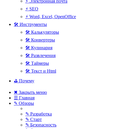
⚡ Электронная почта
⚡ SEO
⚡ Word, Excel, OpenOffice
🛠 Инструменты
🛠 Калькуляторы
🛠 Конвертеры
🛠 Кулинария
🛠 Развлечения
🛠 Таймеры
🛠 Текст и Html
⛳ Почему
✖ Закрыть меню
☰ Главная
✎ Обзоры
✎ Разработка
✎ Старт
✎ Безопасность