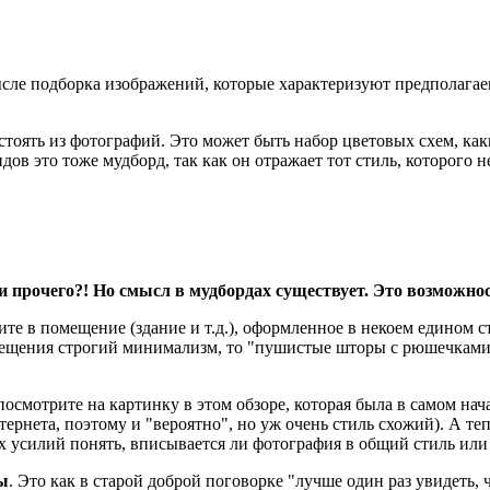
ысле подборка изображений, которые характеризуют предполагае
остоять из фотографий. Это может быть набор цветовых схем, ка
в это тоже мудборд, так как он отражает тот стиль, которого н
и прочего?! Но смысл в мудбордах существует. Это возможно
те в помещение (здание и т.д.), оформленное в некоем едином ст
мещения строгий минимализм, то "пушистые шторы с рюшечками" 
посмотрите на картинку в этом обзоре, которая была в самом нач
интернета, поэтому и "вероятно", но уж очень стиль схожий). А 
 усилий понять, вписывается ли фотография в общий стиль или 
ы
. Это как в старой доброй поговорке "лучше один раз увидеть, 