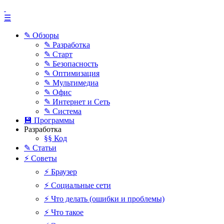
☰
✎ Обзоры
✎ Разработка
✎ Старт
✎ Безопасность
✎ Оптимизация
✎ Мультимедиа
✎ Офис
✎ Интернет и Сеть
✎ Система
💾 Программы
Разработка
§§ Код
✎ Статьи
⚡ Советы
⚡ Браузер
⚡ Социальные сети
⚡ Что делать (ошибки и проблемы)
⚡ Что такое