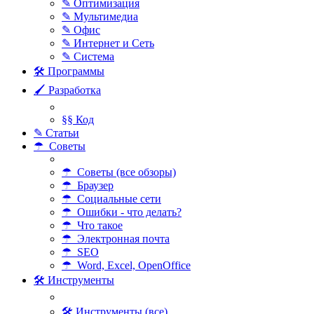
✎ Оптимизация
✎ Мультимедиа
✎ Офис
✎ Интернет и Сеть
✎ Система
🛠 Программы
🖌 Разработка
§§ Код
✎ Статьи
☂ Советы
☂ Советы (все обзоры)
☂ Браузер
☂ Социальные сети
☂ Ошибки - что делать?
☂ Что такое
☂ Электронная почта
☂ SEO
☂ Word, Excel, OpenOffice
🛠 Инструменты
🛠 Инструменты (все)