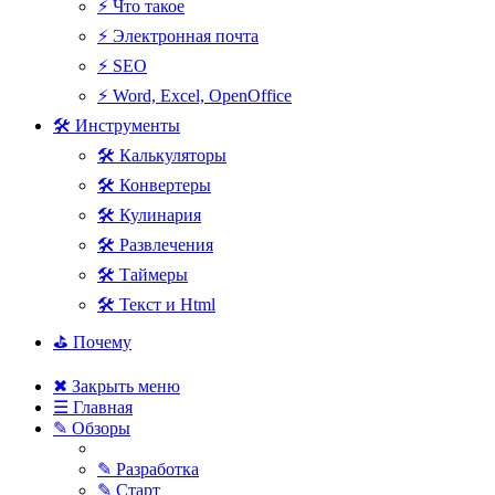
⚡ Что такое
⚡ Электронная почта
⚡ SEO
⚡ Word, Excel, OpenOffice
🛠 Инструменты
🛠 Калькуляторы
🛠 Конвертеры
🛠 Кулинария
🛠 Развлечения
🛠 Таймеры
🛠 Текст и Html
⛳ Почему
✖ Закрыть меню
☰ Главная
✎ Обзоры
✎ Разработка
✎ Старт