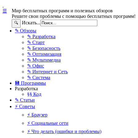
Мир бесплатных программ и полезных обзоров
☰
Решите свои проблемы с помощью бесплатных программ!
Искать...
🔍
✎ Обзоры
✎ Разработка
✎ Старт
✎ Безопасность
✎ Оптимизация
✎ Мультимедиа
✎ Офис
✎ Интернет и Сеть
✎ Система
💾 Программы
Разработка
§§ Код
✎ Статьи
⚡ Советы
⚡ Браузер
⚡ Социальные сети
⚡ Что делать (ошибки и проблемы)