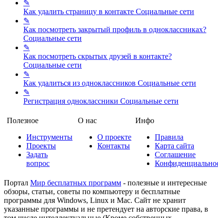
✎
Как удалить страницу в контакте
Социальные сети
✎
Как посмотреть закрытый профиль в одноклассниках?
Социальные сети
✎
Как посмотреть скрытых друзей в контакте?
Социальные сети
✎
Как удалиться из одноклассников
Социальные сети
✎
Регистрация одноклассники
Социальные сети
Полезное
О нас
Инфо
Инструменты
О проекте
Правила
Проекты
Контакты
Карта сайта
Задать
Соглашение
вопрос
Конфиденциально
Портал
Мир бесплатных программ
- полезные и интересные
обзоры, статьи, советы по компьютеру и бесплатные
программы для Windows, Linux и Mac. Сайт не хранит
указанные программы и не претендует на авторские права, в
том числе интеллектуальные (Кроме собственных