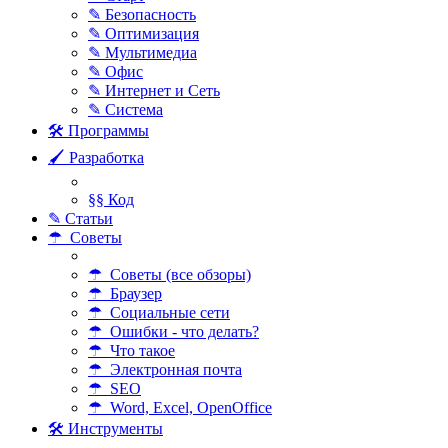
✎ Безопасность
✎ Оптимизация
✎ Мультимедиа
✎ Офис
✎ Интернет и Сеть
✎ Система
🛠 Программы
🖌 Разработка
§§ Код
✎ Статьи
☂ Советы
☂ Советы (все обзоры)
☂ Браузер
☂ Социальные сети
☂ Ошибки - что делать?
☂ Что такое
☂ Электронная почта
☂ SEO
☂ Word, Excel, OpenOffice
🛠 Инструменты