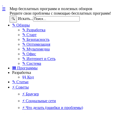
Мир бесплатных программ и полезных обзоров
☰
Решите свои проблемы с помощью бесплатных программ!
Искать...
🔍
✎ Обзоры
✎ Разработка
✎ Старт
✎ Безопасность
✎ Оптимизация
✎ Мультимедиа
✎ Офис
✎ Интернет и Сеть
✎ Система
💾 Программы
Разработка
§§ Код
✎ Статьи
⚡ Советы
⚡ Браузер
⚡ Социальные сети
⚡ Что делать (ошибки и проблемы)