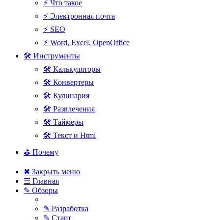
⚡ Что такое
⚡ Электронная почта
⚡ SEO
⚡ Word, Excel, OpenOffice
🛠 Инструменты
🛠 Калькуляторы
🛠 Конвертеры
🛠 Кулинария
🛠 Развлечения
🛠 Таймеры
🛠 Текст и Html
⛳ Почему
✖ Закрыть меню
☰ Главная
✎ Обзоры
✎ Разработка
✎ Старт