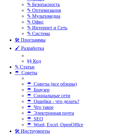
✎ Безопасность
✎ Оптимизация
✎ Мультимедиа
✎ Офис
✎ Интернет и Сеть
✎ Система
🛠 Программы
🖌 Разработка
§§ Код
✎ Статьи
☂ Советы
☂ Советы (все обзоры)
☂ Браузер
☂ Социальные сети
☂ Ошибки - что делать?
☂ Что такое
☂ Электронная почта
☂ SEO
☂ Word, Excel, OpenOffice
🛠 Инструменты