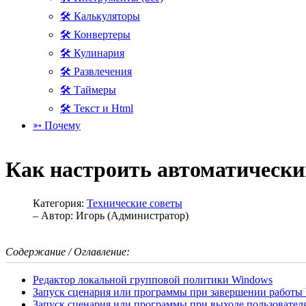
🛠 Калькуляторы
🛠 Конвертеры
🛠 Кулинария
🛠 Развлечения
🛠 Таймеры
🛠 Текст и Html
➳ Почему
Как настроить автоматическ
Категория:
Технические советы
– Автор:
Игорь (Администратор)
Содержание / Оглавление:
Редактор локальной групповой политики Windows
Запуск сценария или программы при завершении работы
Запуск сценария или программы при выходе пользовател