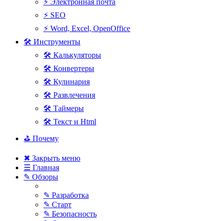
⚡ Электронная почта
⚡ SEO
⚡ Word, Excel, OpenOffice
🛠 Инструменты
🛠 Калькуляторы
🛠 Конвертеры
🛠 Кулинария
🛠 Развлечения
🛠 Таймеры
🛠 Текст и Html
⛳ Почему
✖ Закрыть меню
☰ Главная
✎ Обзоры
✎ Разработка
✎ Старт
✎ Безопасность