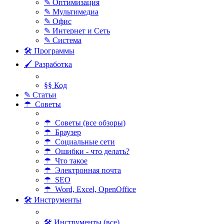
✎ Оптимизация
✎ Мультимедиа
✎ Офис
✎ Интернет и Сеть
✎ Система
🛠 Программы
🖌 Разработка
§§ Код
✎ Статьи
☂ Советы
☂ Советы (все обзоры)
☂ Браузер
☂ Социальные сети
☂ Ошибки - что делать?
☂ Что такое
☂ Электронная почта
☂ SEO
☂ Word, Excel, OpenOffice
🛠 Инструменты
🛠 Инструменты (все)