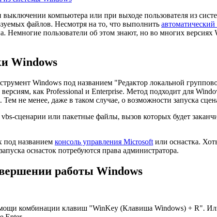
и выключении компьютера или при выходе пользователя из сист
ьзуемых файлов. Несмотря на то, что выполнить
автоматический
а. Немногие пользователи об этом знают, но во многих версиях
ки Windows
нструмент Windows под названием "Редактор локальной группов
 версиям, как Professional и Enterprise. Метод подходит для Wi
Тем не менее, даже в таком случае, о возможности запуска сце
ть vbs-сценарии или пакетные файлы, вызов которых будет закан
х под названием
консоль управления Microsoft
или оснастка. Хот
 запуска оснасток потребуются права администратора.
авершении работы Windows
омощи комбинации клавиш "WinKey (Клавиша Windows) + R". Ил
е Enter