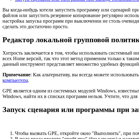
Вы когда-нибудь хотели запустить программу или сценарий пр
файлов или запустить резервное копирование регулярно испол
настройка запуска программ при выключении не столь очевидн
сделать это достаточно просто.
Редактор локальной групповой полити
Хитрость заключается в том, чтобы использовать системный и
всех Home версий, так что этот метод применим только к таким
данный инструмент представляет множество удобных функций. 
Примечание
: Как альтернативу, вы всегда можете использова
компьютера
.
GPE является одним из системных модулей Windows, известны
Windows, найти их в списках программ нельзя. Учтите, что для
Запуск сценария или программы при з
Чтобы вызвать GPE, откройте окно "Выполнить", при п
В поле ввода введите "gpedit.msc" (без кавычек) и нажмит