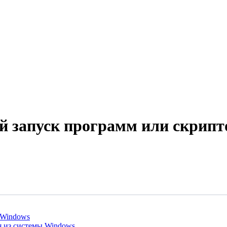
ий запуск программ или скрип
 Windows
я из системы Windows