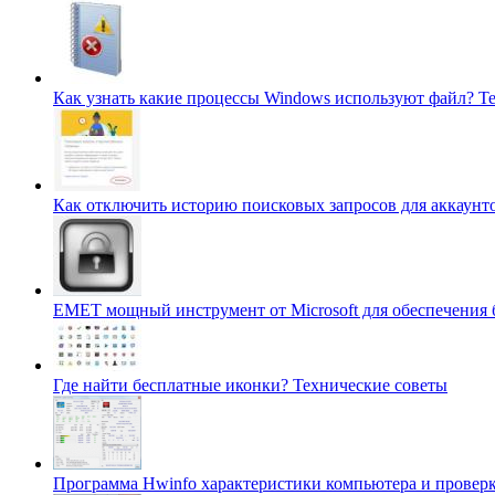
Как узнать какие процессы Windows используют файл?
Т
Как отключить историю поисковых запросов для аккаунт
EMET мощный инструмент от Microsoft для обеспечения
Где найти бесплатные иконки?
Технические советы
Программа Hwinfo характеристики компьютера и проверк