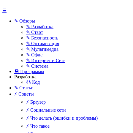
☰
✎ Обзоры
✎ Разработка
✎ Старт
✎ Безопасность
✎ Оптимизация
✎ Мультимедиа
✎ Офис
✎ Интернет и Сеть
✎ Система
💾 Программы
Разработка
§§ Код
✎ Статьи
⚡ Советы
⚡ Браузер
⚡ Социальные сети
⚡ Что делать (ошибки и проблемы)
⚡ Что такое