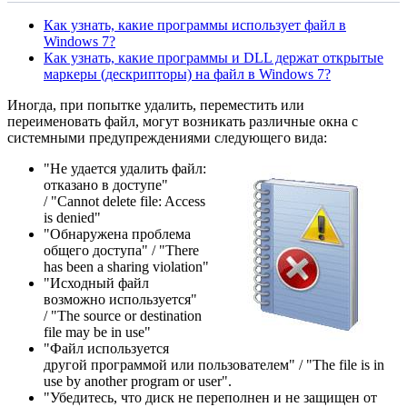
Как узнать, какие программы использует файл в
Windows 7?
Как узнать, какие программы и DLL держат открытые
маркеры (дескрипторы) на файл в Windows 7?
Иногда, при попытке удалить, переместить или
переименовать файл, могут возникать различные окна с
системными предупреждениями следующего вида:
"Не удается удалить файл:
отказано в доступе"
/ "Cannot delete file: Access
is denied"
"Обнаружена проблема
общего доступа" / "There
has been a sharing violation"
"Исходный файл
возможно используется"
/ "The source or destination
file may be in use"
"Файл используется
другой программой или пользователем" / "The file is in
use by another program or user".
"Убедитесь, что диск не переполнен и не защищен от