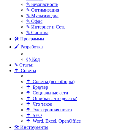
✎ Безопасность
✎ Оптимизация
✎ Мультимедиа
✎ Офис
✎ Интернет и Сеть
✎ Система
🛠 Программы
🖌 Разработка
§§ Код
✎ Статьи
☂ Советы
☂ Советы (все обзоры)
☂ Браузер
☂ Социальные сети
☂ Ошибки - что делать?
☂ Что такое
☂ Электронная почта
☂ SEO
☂ Word, Excel, OpenOffice
🛠 Инструменты