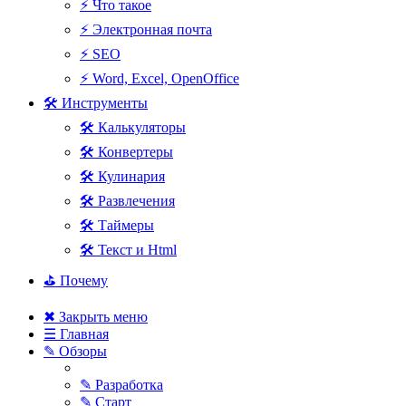
⚡ Что такое
⚡ Электронная почта
⚡ SEO
⚡ Word, Excel, OpenOffice
🛠 Инструменты
🛠 Калькуляторы
🛠 Конвертеры
🛠 Кулинария
🛠 Развлечения
🛠 Таймеры
🛠 Текст и Html
⛳ Почему
✖ Закрыть меню
☰ Главная
✎ Обзоры
✎ Разработка
✎ Старт