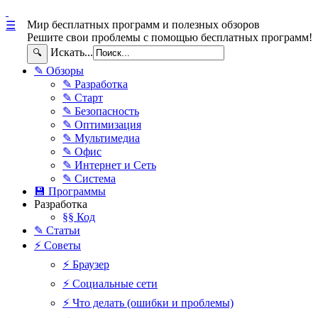
Мир бесплатных программ и полезных обзоров
☰
Решите свои проблемы с помощью бесплатных программ!
Искать...
🔍
✎ Обзоры
✎ Разработка
✎ Старт
✎ Безопасность
✎ Оптимизация
✎ Мультимедиа
✎ Офис
✎ Интернет и Сеть
✎ Система
💾 Программы
Разработка
§§ Код
✎ Статьи
⚡ Советы
⚡ Браузер
⚡ Социальные сети
⚡ Что делать (ошибки и проблемы)