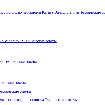
, с помощью программы Karen’s Directory Printer
Технические с
о в Windows 7?
Технические советы
ши?
Технические советы
нические советы
ехнические советы
тельных электронных писем
Технические советы