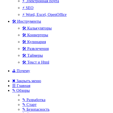
⚡ Электронная почта
⚡ SEO
⚡ Word, Excel, OpenOffice
🛠 Инструменты
🛠 Калькуляторы
🛠 Конвертеры
🛠 Кулинария
🛠 Развлечения
🛠 Таймеры
🛠 Текст и Html
⛳ Почему
✖ Закрыть меню
☰ Главная
✎ Обзоры
✎ Разработка
✎ Старт
✎ Безопасность