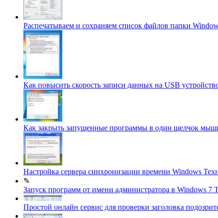
Распечатываем и сохраняем список файлов папки Windows
Как повысить скорость записи данных на USB устройств
Как закрыть запущенные программы в один щелчок мы
Настройка сервера синхронизации времени Windows
Тех
✎
Запуск программ от имени администратора в Windows 7
Т
Простой онлайн сервис для проверки заголовка подозри