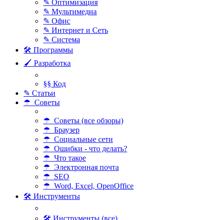
✎ Оптимизация
✎ Мультимедиа
✎ Офис
✎ Интернет и Сеть
✎ Система
🛠 Программы
🖌 Разработка
§§ Код
✎ Статьи
☂ Советы
☂ Советы (все обзоры)
☂ Браузер
☂ Социальные сети
☂ Ошибки - что делать?
☂ Что такое
☂ Электронная почта
☂ SEO
☂ Word, Excel, OpenOffice
🛠 Инструменты
🛠 Инструменты (все)