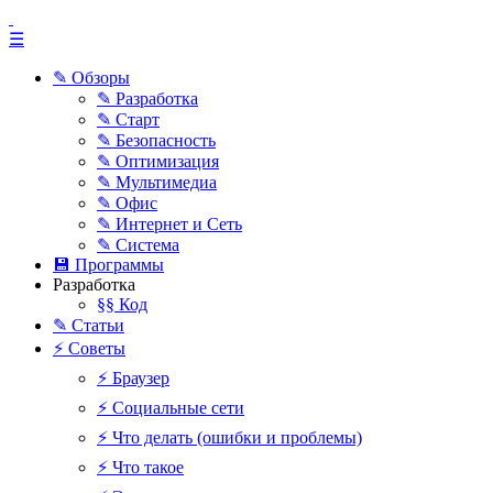
☰
✎ Обзоры
✎ Разработка
✎ Старт
✎ Безопасность
✎ Оптимизация
✎ Мультимедиа
✎ Офис
✎ Интернет и Сеть
✎ Система
💾 Программы
Разработка
§§ Код
✎ Статьи
⚡ Советы
⚡ Браузер
⚡ Социальные сети
⚡ Что делать (ошибки и проблемы)
⚡ Что такое