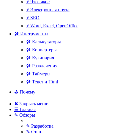
⚡ Что такое
⚡ Электронная почта
⚡ SEO
⚡ Word, Excel, OpenOffice
🛠 Инструменты
🛠 Калькуляторы
🛠 Конвертеры
🛠 Кулинария
🛠 Развлечения
🛠 Таймеры
🛠 Текст и Html
⛳ Почему
✖ Закрыть меню
☰ Главная
✎ Обзоры
✎ Разработка
✎ Старт