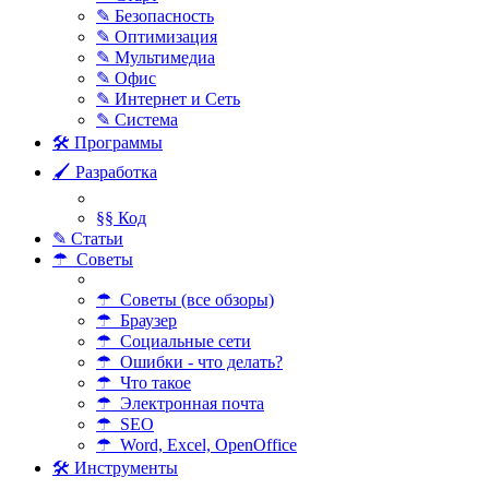
✎ Безопасность
✎ Оптимизация
✎ Мультимедиа
✎ Офис
✎ Интернет и Сеть
✎ Система
🛠 Программы
🖌 Разработка
§§ Код
✎ Статьи
☂ Советы
☂ Советы (все обзоры)
☂ Браузер
☂ Социальные сети
☂ Ошибки - что делать?
☂ Что такое
☂ Электронная почта
☂ SEO
☂ Word, Excel, OpenOffice
🛠 Инструменты