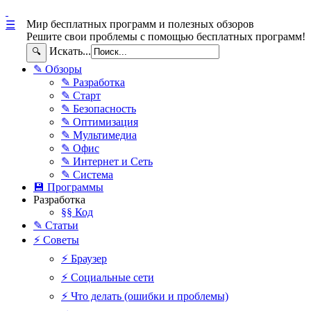
Мир бесплатных программ и полезных обзоров
☰
Решите свои проблемы с помощью бесплатных программ!
Искать...
🔍
✎ Обзоры
✎ Разработка
✎ Старт
✎ Безопасность
✎ Оптимизация
✎ Мультимедиа
✎ Офис
✎ Интернет и Сеть
✎ Система
💾 Программы
Разработка
§§ Код
✎ Статьи
⚡ Советы
⚡ Браузер
⚡ Социальные сети
⚡ Что делать (ошибки и проблемы)