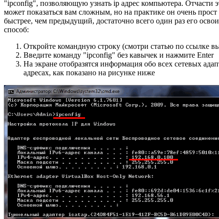
"ipconfig", позволяющую узнать ip адрес компьютера. Отчасти э
может показаться вам сложным, но на практике он очень прост 
быстрее, чем предыдущий, достаточно всего один раз его освои
способ:
Откройте командную строку (смотри статью по ссылке в
Введите команду "ipconfig" без кавычек и нажмите Enter
На экране отобразятся информация обо всех сетевых адапт
адресах, как показано на рисунке ниже