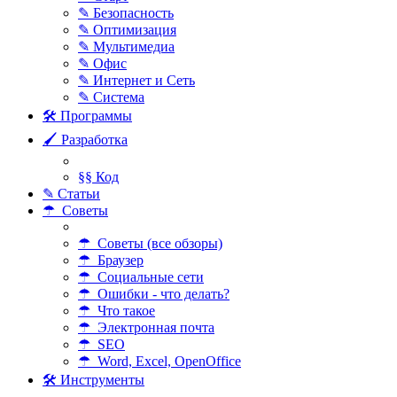
✎ Безопасность
✎ Оптимизация
✎ Мультимедиа
✎ Офис
✎ Интернет и Сеть
✎ Система
🛠 Программы
🖌 Разработка
§§ Код
✎ Статьи
☂ Советы
☂ Советы (все обзоры)
☂ Браузер
☂ Социальные сети
☂ Ошибки - что делать?
☂ Что такое
☂ Электронная почта
☂ SEO
☂ Word, Excel, OpenOffice
🛠 Инструменты