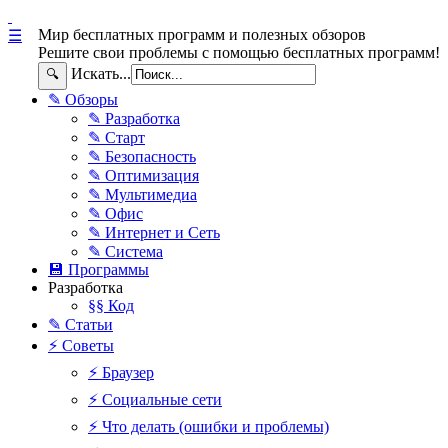
Мир бесплатных программ и полезных обзоров
☰
Решите свои проблемы с помощью бесплатных программ!
Искать...
🔍
✎ Обзоры
✎ Разработка
✎ Старт
✎ Безопасность
✎ Оптимизация
✎ Мультимедиа
✎ Офис
✎ Интернет и Сеть
✎ Система
💾 Программы
Разработка
§§ Код
✎ Статьи
⚡ Советы
⚡ Браузер
⚡ Социальные сети
⚡ Что делать (ошибки и проблемы)