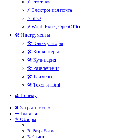
⚡ Что такое
⚡ Электронная почта
⚡ SEO
⚡ Word, Excel, OpenOffice
🛠 Инструменты
🛠 Калькуляторы
🛠 Конвертеры
🛠 Кулинария
🛠 Развлечения
🛠 Таймеры
🛠 Текст и Html
⛳ Почему
✖ Закрыть меню
☰ Главная
✎ Обзоры
✎ Разработка
✎ Старт