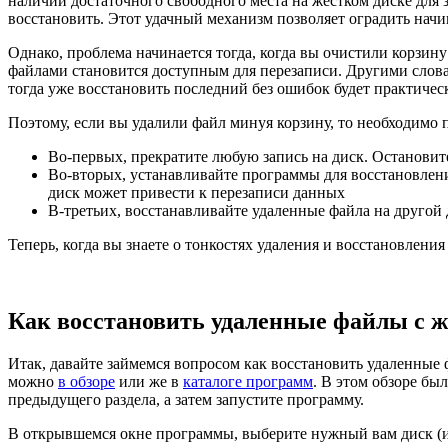
наличии достаточного свободного места на жестком диске для з
восстановить. Этот удачный механизм позволяет оградить на
Однако, проблема начинается тогда, когда вы очистили корзин
файлами становится доступным для перезаписи. Другими словам
тогда уже восстановить последний без ошибок будет практиче
Поэтому, если вы удалили файл минуя корзину, то необходимо
Во-первых, прекратите любую запись на диск. Остановит
Во-вторых, устанавливайте программы для восстановления
диск может привести к перезаписи данных
В-третьих, восстанавливайте удаленные файла на другой 
Теперь, когда вы знаете о тонкостях удаления и восстановлени
Как восстановить удаленные файлы с ж
Итак, давайте займемся вопросом как восстановить удаленные 
можно
в обзоре
или же в
каталоге программ
. В этом обзоре б
предыдущего раздела, а затем запустите программу.
В открывшемся окне программы, выберите нужный вам диск (ил