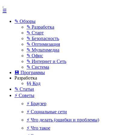
☰
✎ Обзоры
✎ Разработка
✎ Старт
✎ Безопасность
✎ Оптимизация
✎ Мультимедиа
✎ Офис
✎ Интернет и Сеть
✎ Система
💾 Программы
Разработка
§§ Код
✎ Статьи
⚡ Советы
⚡ Браузер
⚡ Социальные сети
⚡ Что делать (ошибки и проблемы)
⚡ Что такое