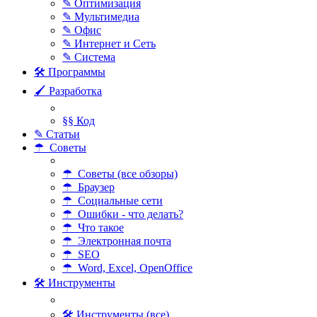
✎ Оптимизация
✎ Мультимедиа
✎ Офис
✎ Интернет и Сеть
✎ Система
🛠 Программы
🖌 Разработка
§§ Код
✎ Статьи
☂ Советы
☂ Советы (все обзоры)
☂ Браузер
☂ Социальные сети
☂ Ошибки - что делать?
☂ Что такое
☂ Электронная почта
☂ SEO
☂ Word, Excel, OpenOffice
🛠 Инструменты
🛠 Инструменты (все)