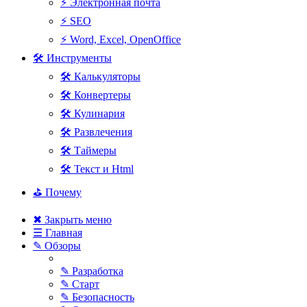
⚡ Электронная почта
⚡ SEO
⚡ Word, Excel, OpenOffice
🛠 Инструменты
🛠 Калькуляторы
🛠 Конвертеры
🛠 Кулинария
🛠 Развлечения
🛠 Таймеры
🛠 Текст и Html
⛳ Почему
✖ Закрыть меню
☰ Главная
✎ Обзоры
✎ Разработка
✎ Старт
✎ Безопасность