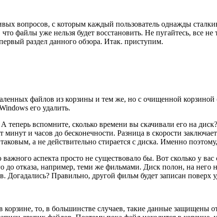
ивых вопросов, с которым каждый пользователь однажды сталкива
что файлы уже нельзя будет восстановить. Не пугайтесь, все не 
первый раздел данного обзора. Итак. приступим.
аленных файлов из корзины и тем же, но с очищенной корзиной
 Windows его удалить.
м. А теперь вспомните, сколько времени вы скачивали его на д
т минут и часов до бесконечности. Разница в скорости заключае
 таковым, а не действительно стирается с диска. Именно поэтому
 важного аспекта просто не существовало бы. Вот сколько у вас
го до отказа, например, теми же фильмами. Диск полон, на него 
. Догадались? Правильно, другой фильм будет записан поверх у
 корзине, то, в большинстве случаев, такие данные защищены от