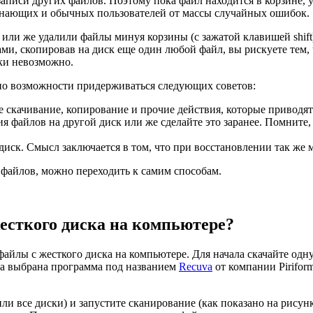
аписи других файлов. Поэтому пока файл находится в корзине, у
чинающих и обычных пользователей от массы случайных ошибок.
у или же удалили файлы минуя корзины (с зажатой клавишей shif
и, скопировав на диск еще один любой файл, вы рискуете тем, 
ски невозможно.
 по возможности придерживаться следующих советов:
е скачивание, копирование и прочие действия, которые приводят
 файлов на другой диск или же сделайте это заранее. Помните, 
диск. Смысл заключается в том, что при восстановлении так же
я файлов, можно переходить к самим способам.
есткого диска на компьютере?
файлы с жесткого диска на компьютере. Для начала скачайте одн
ыла выбрана программа под названием
Recuva
от компании Pirifor
и все диски) и запустите сканирование (как показано на рису