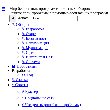
Мир бесплатных программ и полезных обзоров
☰
Решите свои проблемы с помощью бесплатных программ!
Искать...
🔍
✎ Обзоры
✎ Разработка
✎ Старт
✎ Безопасность
✎ Оптимизация
✎ Мультимедиа
✎ Офис
✎ Интернет и Сеть
✎ Система
💾 Программы
Разработка
§§ Код
✎ Статьи
⚡ Советы
⚡ Браузер
⚡ Социальные сети
⚡ Что делать (ошибки и проблемы)