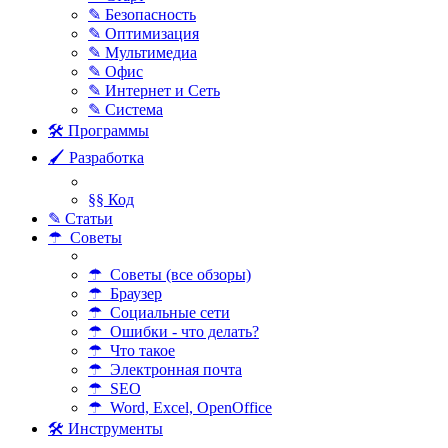
✎ Безопасность
✎ Оптимизация
✎ Мультимедиа
✎ Офис
✎ Интернет и Сеть
✎ Система
🛠 Программы
🖌 Разработка
§§ Код
✎ Статьи
☂ Советы
☂ Советы (все обзоры)
☂ Браузер
☂ Социальные сети
☂ Ошибки - что делать?
☂ Что такое
☂ Электронная почта
☂ SEO
☂ Word, Excel, OpenOffice
🛠 Инструменты