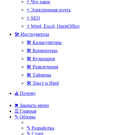
⚡ Что такое
⚡ Электронная почта
⚡ SEO
⚡ Word, Excel, OpenOffice
🛠 Инструменты
🛠 Калькуляторы
🛠 Конвертеры
🛠 Кулинария
🛠 Развлечения
🛠 Таймеры
🛠 Текст и Html
⛳ Почему
✖ Закрыть меню
☰ Главная
✎ Обзоры
✎ Разработка
✎ Старт