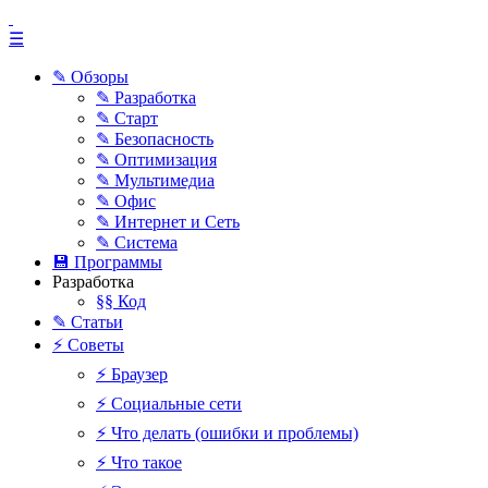
☰
✎ Обзоры
✎ Разработка
✎ Старт
✎ Безопасность
✎ Оптимизация
✎ Мультимедиа
✎ Офис
✎ Интернет и Сеть
✎ Система
💾 Программы
Разработка
§§ Код
✎ Статьи
⚡ Советы
⚡ Браузер
⚡ Социальные сети
⚡ Что делать (ошибки и проблемы)
⚡ Что такое