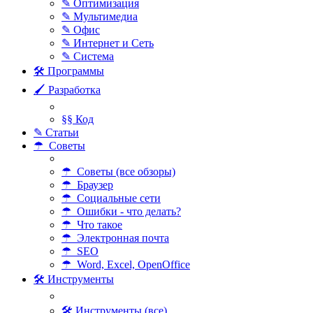
✎ Оптимизация
✎ Мультимедиа
✎ Офис
✎ Интернет и Сеть
✎ Система
🛠 Программы
🖌 Разработка
§§ Код
✎ Статьи
☂ Советы
☂ Советы (все обзоры)
☂ Браузер
☂ Социальные сети
☂ Ошибки - что делать?
☂ Что такое
☂ Электронная почта
☂ SEO
☂ Word, Excel, OpenOffice
🛠 Инструменты
🛠 Инструменты (все)