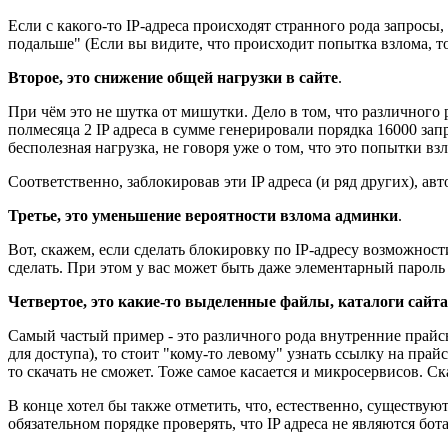
Если с какого-то IP-адреса происходят странного рода запросы,
подальше" (Если вы видите, что происходит попытка взлома, то 
Второе, это снижение общей нагрузки в сайте
.
При чём это не шутка от мишутки. Дело в том, что различного 
полмесяца 2 IP адреса в сумме генерировали порядка 16000 зап
бесполезная нагрузка, не говоря уже о том, что это попытки взл
Соответственно, заблокировав эти IP адреса (и ряд других), а
Третье, это уменьшение вероятности взлома админки
.
Вот, скажем, если сделать блокировку по IP-адресу возможност
сделать. При этом у вас может быть даже элементарный пароль 
Четвертое, это какие-то выделенные файлы, каталоги сайт
Самый частый пример - это различного рода внутренние прайсы 
для доступа), то стоит "кому-то левому" узнать ссылку на прайс
то скачать не сможет. Тоже самое касается и микросервисов. С
В конце хотел бы также отметить, что, естественно, существую
обязательном порядке проверять, что IP адреса не являются бот