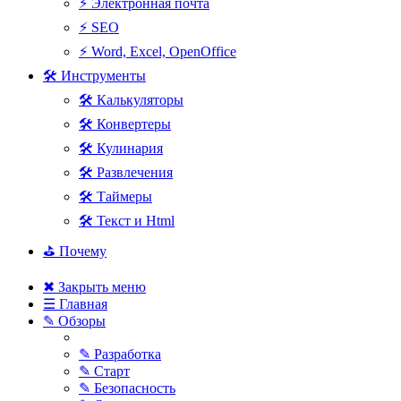
⚡ Электронная почта
⚡ SEO
⚡ Word, Excel, OpenOffice
🛠 Инструменты
🛠 Калькуляторы
🛠 Конвертеры
🛠 Кулинария
🛠 Развлечения
🛠 Таймеры
🛠 Текст и Html
⛳ Почему
✖ Закрыть меню
☰ Главная
✎ Обзоры
✎ Разработка
✎ Старт
✎ Безопасность