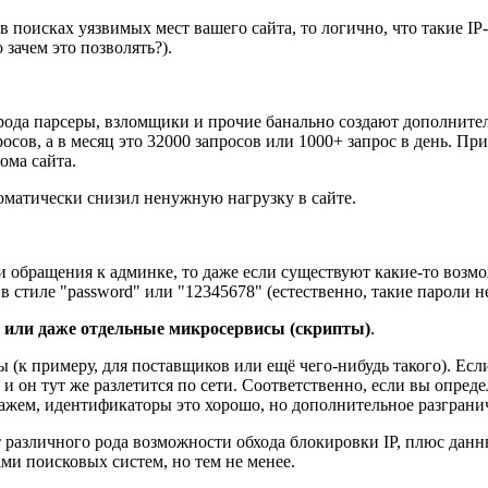
 в поисках уязвимых мест вашего сайта, то логично, что такие I
зачем это позволять?).
рода парсеры, взломщики и прочие банально создают дополнитель
росов, а в месяц это 32000 запросов или 1000+ запрос в день. П
ома сайта.
втоматически снизил ненужную нагрузку в сайте.
и обращения к админке, то даже если существуют какие-то возмо
в стиле "password" или "12345678" (естественно, такие пароли н
а или даже отдельные микросервисы (скрипты)
.
(к примеру, для поставщиков или ещё чего-нибудь такого). Если
 и он тут же разлетится по сети. Соответственно, если вы определ
кажем, идентификаторы это хорошо, но дополнительное разгранич
т различного рода возможности обхода блокировки IP, плюс данн
ами поисковых систем, но тем не менее.