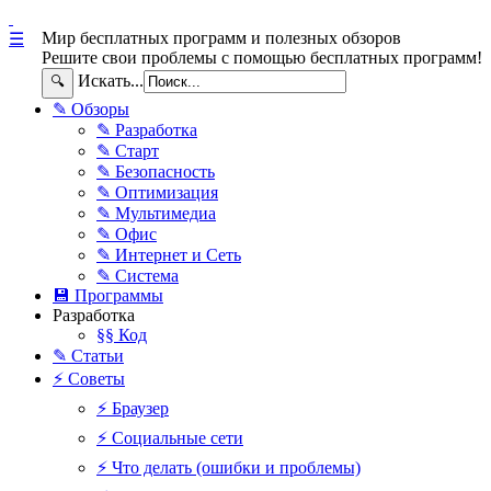
Мир бесплатных программ и полезных обзоров
☰
Решите свои проблемы с помощью бесплатных программ!
Искать...
🔍
✎ Обзоры
✎ Разработка
✎ Старт
✎ Безопасность
✎ Оптимизация
✎ Мультимедиа
✎ Офис
✎ Интернет и Сеть
✎ Система
💾 Программы
Разработка
§§ Код
✎ Статьи
⚡ Советы
⚡ Браузер
⚡ Социальные сети
⚡ Что делать (ошибки и проблемы)