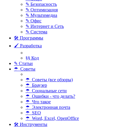
✎ Безопасность
✎ Оптимизация
✎ Мультимедиа
✎ Офис
✎ Интернет и Сеть
✎ Система
🛠 Программы
🖌 Разработка
§§ Код
✎ Статьи
☂ Советы
☂ Советы (все обзоры)
☂ Браузер
☂ Социальные сети
☂ Ошибки - что делать?
☂ Что такое
☂ Электронная почта
☂ SEO
☂ Word, Excel, OpenOffice
🛠 Инструменты