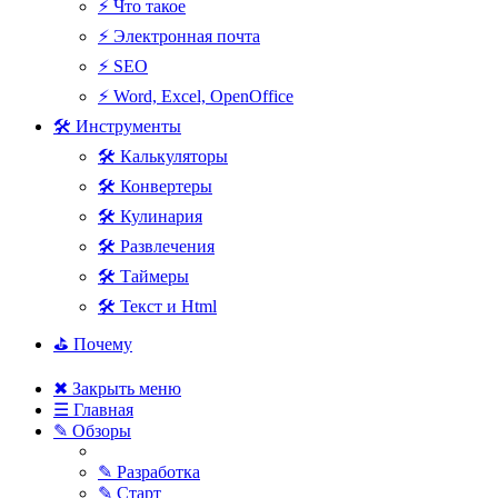
⚡ Что такое
⚡ Электронная почта
⚡ SEO
⚡ Word, Excel, OpenOffice
🛠 Инструменты
🛠 Калькуляторы
🛠 Конвертеры
🛠 Кулинария
🛠 Развлечения
🛠 Таймеры
🛠 Текст и Html
⛳ Почему
✖ Закрыть меню
☰ Главная
✎ Обзоры
✎ Разработка
✎ Старт