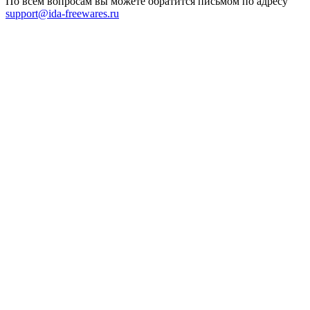
По всем вопросам вы можете обратится письмом по адресу
support@ida-freewares.ru