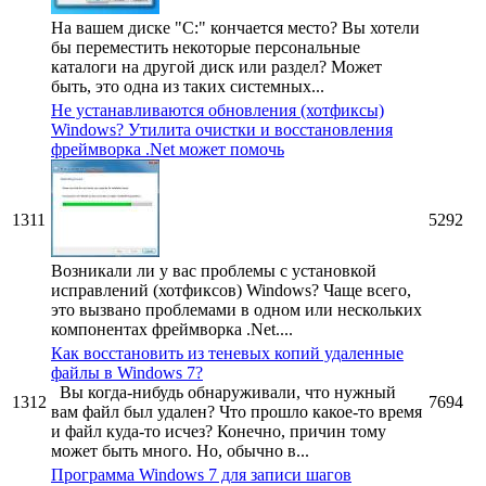
На вашем диске "C:" кончается место? Вы хотели
бы переместить некоторые персональные
каталоги на другой диск или раздел? Может
быть, это одна из таких системных...
Не устанавливаются обновления (хотфиксы)
Windows? Утилита очистки и восстановления
фреймворка .Net может помочь
1311
5292
Возникали ли у вас проблемы с установкой
исправлений (хотфиксов) Windows? Чаще всего,
это вызвано проблемами в одном или нескольких
компонентах фреймворка .Net....
Как восстановить из теневых копий удаленные
файлы в Windows 7?
Вы когда-нибудь обнаруживали, что нужный
1312
7694
вам файл был удален? Что прошло какое-то время
и файл куда-то исчез? Конечно, причин тому
может быть много. Но, обычно в...
Программа Windows 7 для записи шагов