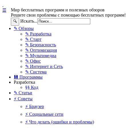
Мир бесплатных программ и полезных обзоров
☰
Решите свои проблемы с помощью бесплатных программ!
Искать...
🔍
✎ Обзоры
✎ Разработка
✎ Старт
✎ Безопасность
✎ Оптимизация
✎ Мультимедиа
✎ Офис
✎ Интернет и Сеть
✎ Система
💾 Программы
Разработка
§§ Код
✎ Статьи
⚡ Советы
⚡ Браузер
⚡ Социальные сети
⚡ Что делать (ошибки и проблемы)