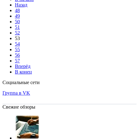
Назад
48
49
50
51
52
53
54
55
56
57
Вперёд
В конец
Социальные сети
Группа в VK
Свежие обзоры