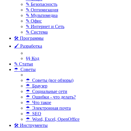
✎ Безопасность
✎ Оптимизация
✎ Мультимедиа
✎ Офис
✎ Интернет и Сеть
✎ Система
🛠 Программы
🖌 Разработка
§§ Код
✎ Статьи
☂ Советы
☂ Советы (все обзоры)
☂ Браузер
☂ Социальные сети
☂ Ошибки - что делать?
☂ Что такое
☂ Электронная почта
☂ SEO
☂ Word, Excel, OpenOffice
🛠 Инструменты