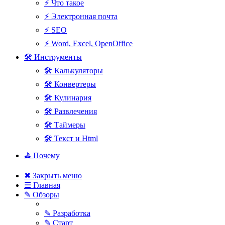
⚡ Что такое
⚡ Электронная почта
⚡ SEO
⚡ Word, Excel, OpenOffice
🛠 Инструменты
🛠 Калькуляторы
🛠 Конвертеры
🛠 Кулинария
🛠 Развлечения
🛠 Таймеры
🛠 Текст и Html
⛳ Почему
✖ Закрыть меню
☰ Главная
✎ Обзоры
✎ Разработка
✎ Старт