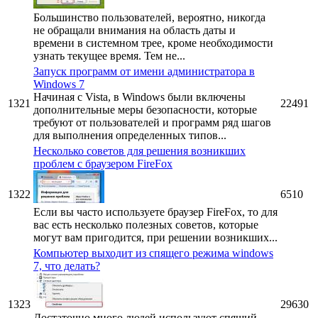
Большинство пользователей, вероятно, никогда
не обращали внимания на область даты и
времени в системном трее, кроме необходимости
узнать текущее время. Тем не...
Запуск программ от имени администратора в
Windows 7
Начиная с Vista, в Windows были включены
1321
22491
дополнительные меры безопасности, которые
требуют от пользователей и программ ряд шагов
для выполнения определенных типов...
Несколько советов для решения возникших
проблем с браузером FireFox
1322
6510
Если вы часто используете браузер FireFox, то для
вас есть несколько полезных советов, которые
могут вам пригодится, при решении возникших...
Компьютер выходит из спящего режима windows
7, что делать?
1323
29630
Достаточно много людей используют спящий