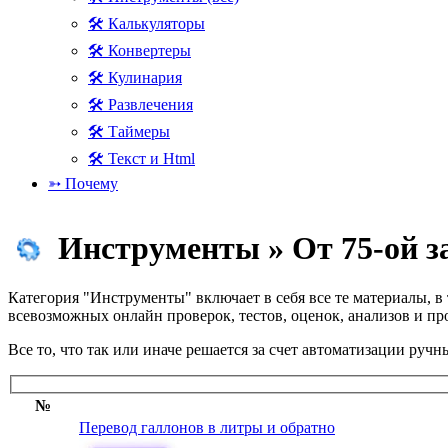
🛠 Калькуляторы
🛠 Конвертеры
🛠 Кулинария
🛠 Развлечения
🛠 Таймеры
🛠 Текст и Html
➳ Почему
Инструменты » От 75-ой з
Категория "Инструменты" включает в себя все те материалы, в 
всевозможных онлайн проверок, тестов, оценок, анализов и п
Все то, что так или иначе решается за счет автоматизации руч
№
Перевод галлонов в литры и обратно