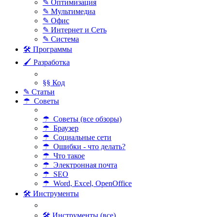
✎ Оптимизация
✎ Мультимедиа
✎ Офис
✎ Интернет и Сеть
✎ Система
🛠 Программы
🖌 Разработка
§§ Код
✎ Статьи
☂ Советы
☂ Советы (все обзоры)
☂ Браузер
☂ Социальные сети
☂ Ошибки - что делать?
☂ Что такое
☂ Электронная почта
☂ SEO
☂ Word, Excel, OpenOffice
🛠 Инструменты
🛠 Инструменты (все)