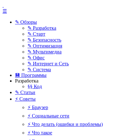
☰
✎ Обзоры
✎ Разработка
✎ Старт
✎ Безопасность
✎ Оптимизация
✎ Мультимедиа
✎ Офис
✎ Интернет и Сеть
✎ Система
💾 Программы
Разработка
§§ Код
✎ Статьи
⚡ Советы
⚡ Браузер
⚡ Социальные сети
⚡ Что делать (ошибки и проблемы)
⚡ Что такое