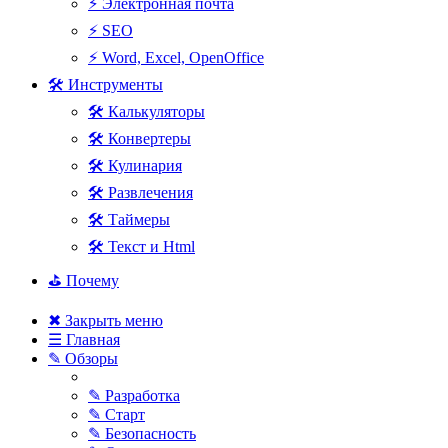
⚡ Электронная почта
⚡ SEO
⚡ Word, Excel, OpenOffice
🛠 Инструменты
🛠 Калькуляторы
🛠 Конвертеры
🛠 Кулинария
🛠 Развлечения
🛠 Таймеры
🛠 Текст и Html
⛳ Почему
✖ Закрыть меню
☰ Главная
✎ Обзоры
✎ Разработка
✎ Старт
✎ Безопасность