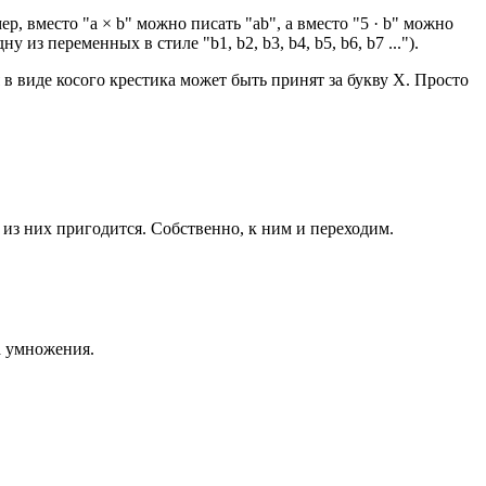
 вместо "a × b" можно писать "ab", а вместо "5 · b" можно
из переменных в стиле "b1, b2, b3, b4, b5, b6, b7 ...").
в виде косого крестика может быть принят за букву X. Просто
 из них пригодится. Собственно, к ним и переходим.
а умножения.