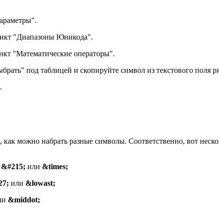
параметры".
ункт "Диапазоны Юникода".
ункт "Математические операторы".
Выбрать" под таблицей и скопируйте символ из текстового поля р
.
, как можно набрать разные символы. Соответственно, вот неско
:
&#215;
или
&times;
27;
или
&lowast;
ли
&middot;