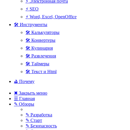
⚡ Электронная почта
⚡ SEO
⚡ Word, Excel, OpenOffice
🛠 Инструменты
🛠 Калькуляторы
🛠 Конвертеры
🛠 Кулинария
🛠 Развлечения
🛠 Таймеры
🛠 Текст и Html
⛳ Почему
✖ Закрыть меню
☰ Главная
✎ Обзоры
✎ Разработка
✎ Старт
✎ Безопасность