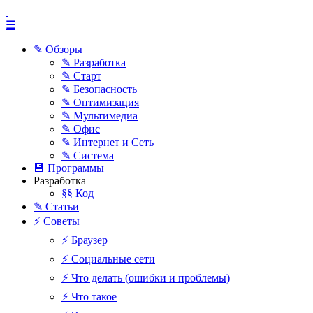
☰
✎ Обзоры
✎ Разработка
✎ Старт
✎ Безопасность
✎ Оптимизация
✎ Мультимедиа
✎ Офис
✎ Интернет и Сеть
✎ Система
💾 Программы
Разработка
§§ Код
✎ Статьи
⚡ Советы
⚡ Браузер
⚡ Социальные сети
⚡ Что делать (ошибки и проблемы)
⚡ Что такое