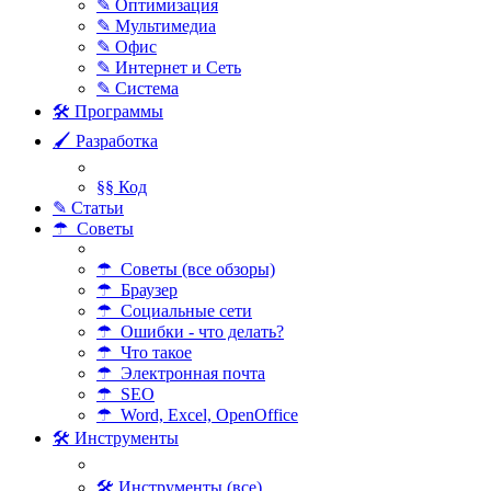
✎ Оптимизация
✎ Мультимедиа
✎ Офис
✎ Интернет и Сеть
✎ Система
🛠 Программы
🖌 Разработка
§§ Код
✎ Статьи
☂ Советы
☂ Советы (все обзоры)
☂ Браузер
☂ Социальные сети
☂ Ошибки - что делать?
☂ Что такое
☂ Электронная почта
☂ SEO
☂ Word, Excel, OpenOffice
🛠 Инструменты
🛠 Инструменты (все)