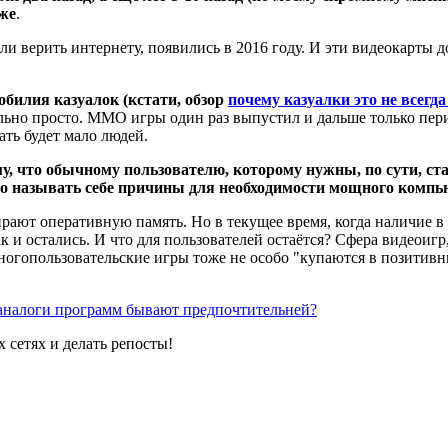
 же
.
 если верить интернету, появились в 2016 году. И эти видеокарты
обилия казуалок (кстати, обзор
почему казуалки это не всегда
тельно просто. ММО игры один раз выпустил и дальше только п
ать будет мало людей.
му, что обычному пользователю, которому нужны, по сути, с
тало называть себе причины для необходимости мощного комп
рают оперативную память. Но в текущее время, когда наличие в 
и остались. И что для пользователей остаётся? Сфера видеоигр,
многопользовательские игры тоже не особо "купаются в позитивн
аналоги программ бывают предпочтительней?
 сетях и делать репосты!