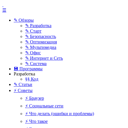
☰
✎ Обзоры
✎ Разработка
✎ Старт
✎ Безопасность
✎ Оптимизация
✎ Мультимедиа
✎ Офис
✎ Интернет и Сеть
✎ Система
💾 Программы
Разработка
§§ Код
✎ Статьи
⚡ Советы
⚡ Браузер
⚡ Социальные сети
⚡ Что делать (ошибки и проблемы)
⚡ Что такое