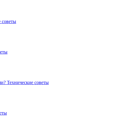
 советы
веты
ми?
Технические советы
еты