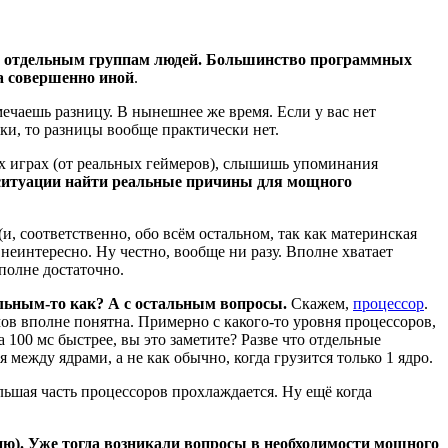
м отдельным группам людей. Большинство программных
а совершенно иной
.
чаешь разницу. В нынешнее же время. Если у вас нет
ки, то разницы вообще практически нет.
х играх (от реальных геймеров), слышишь упоминания
 ситуации найти реальные причины для мощного
 соответственно, обо всём остальном, так как материнская
еинтересно. Ну честно, вообще ни разу. Вполне хватает
полне достаточно.
льным-то как? А с остальным вопросы.
Скажем,
процессор
.
ов вполне понятна. Примерно с какого-то уровня процессоров,
 100 мс быстрее, вы это заметите? Разве что отдельные
 между ядрами, а не как обычно, когда грузится только 1 ядро.
льшая часть процессоров прохлаждается. Ну ещё когда
ению). Уже тогда возникали вопросы в необходимости мощного