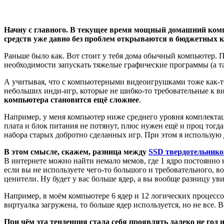
Начну с главного. В текущее время мощный домашний ком
средств уже давно без проблем открываются в бюджетных 
Раньше было как. Вот стоит у тебя дома обычный компьютер. 
необходимости запускать тяжелые графические программы (а т
А учитывая, что с компьютерными видеоигрушками тоже как-то
небольших инди-игр, которые не шибко-то требовательные к в
компьютера становится ещё сложнее
.
Например, у меня компьютер ниже среднего уровня комплектаци
плата и блок питания не потянут, плюс нужен ещё и проц тогд
набора старых добротно сделанных игр. При этом я использую 
В этом смысле, скажем, разница между
SSD твердотельник
В интернете можно найти немало мемов, где 1 ядро постоянно 
если вы не используете чего-то большого и требовательного, в
ценители. Ну будет у вас больше ядер, а вы вообще разницу уви
Например, в моём компьютере 6 ядер и 12 логических процессо
виртуалка загружена, то больше ядер используется, но не все.
При чём эта тенденция стала себя проявлять далеко не год 