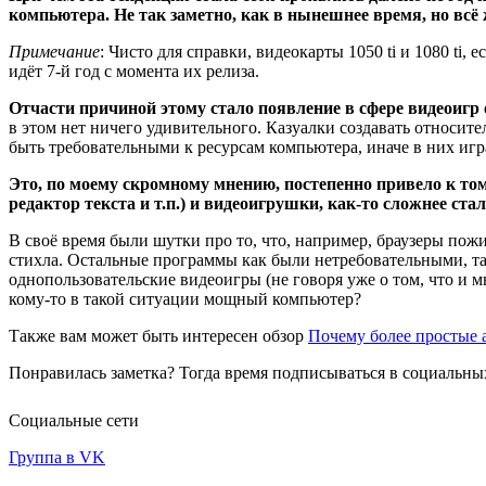
компьютера. Не так заметно, как в нынешнее время, но всё
Примечание
: Чисто для справки, видеокарты 1050 ti и 1080 ti,
идёт 7-й год с момента их релиза.
Отчасти причиной этому стало появление в сфере видеоигр 
в этом нет ничего удивительного. Казуалки создавать относи
быть требовательными к ресурсам компьютера, иначе в них игр
Это, по моему скромному мнению, постепенно привело к то
редактор текста и т.п.) и видеоигрушки, как-то сложнее с
В своё время были шутки про то, что, например, браузеры пожи
стихла. Остальные программы как были нетребовательными, так 
однопользовательские видеоигры (не говоря уже о том, что и 
кому-то в такой ситуации мощный компьютер?
Также вам может быть интересен обзор
Почему более простые 
Понравилась заметка? Тогда время подписываться в социальных
Социальные сети
Группа в VK