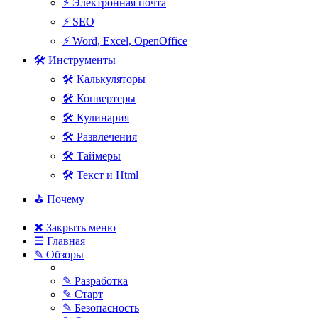
⚡ Электронная почта
⚡ SEO
⚡ Word, Excel, OpenOffice
🛠 Инструменты
🛠 Калькуляторы
🛠 Конвертеры
🛠 Кулинария
🛠 Развлечения
🛠 Таймеры
🛠 Текст и Html
⛳ Почему
✖ Закрыть меню
☰ Главная
✎ Обзоры
✎ Разработка
✎ Старт
✎ Безопасность