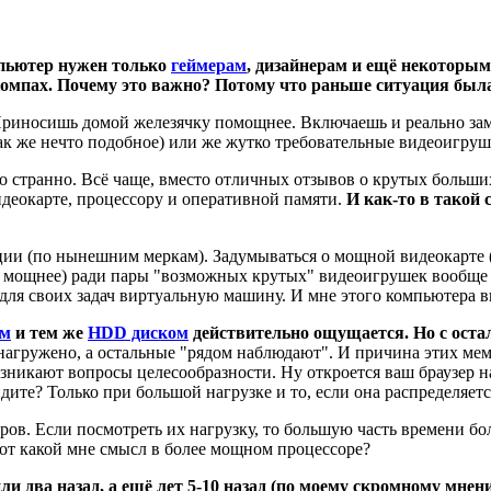
пьютер нужен только
геймерам
, дизайнерам и ещё некоторы
компах. Почему это важно? Потому что раньше ситуация был
Приносишь домой железячку помощнее. Включаешь и реально заме
ак же нечто подобное) или же жутко требовательные видеоигруш
 странно. Всё чаще, вместо отличных отзывов о крутых больши
идеокарте, процессору и оперативной памяти.
И как-то в такой
и (по нынешним меркам). Задумываться о мощной видеокарте (и,
а мощнее) ради пары "возможных крутых" видеоигрушек вообще н
для своих задач виртуальную машину. И мне этого компьютера в
ом
и тем же
HDD диском
действительно ощущается. Но с оста
нагружено, а остальные "рядом наблюдают". И причина этих мем
озникают вопросы целесообразности. Ну откроется ваш браузер на
дите? Только при большой нагрузке и то, если она распределяется
ров. Если посмотреть их нагрузку, то большую часть времени бо
 Вот какой мне смысл в более мощном процессоре?
или два назад, а ещё лет 5-10 назад (по моему скромному мн