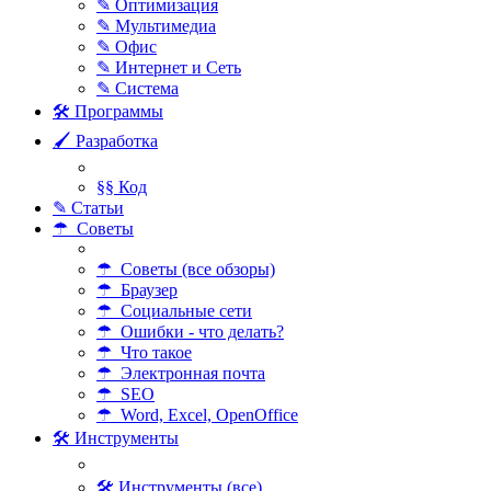
✎ Оптимизация
✎ Мультимедиа
✎ Офис
✎ Интернет и Сеть
✎ Система
🛠 Программы
🖌 Разработка
§§ Код
✎ Статьи
☂ Советы
☂ Советы (все обзоры)
☂ Браузер
☂ Социальные сети
☂ Ошибки - что делать?
☂ Что такое
☂ Электронная почта
☂ SEO
☂ Word, Excel, OpenOffice
🛠 Инструменты
🛠 Инструменты (все)