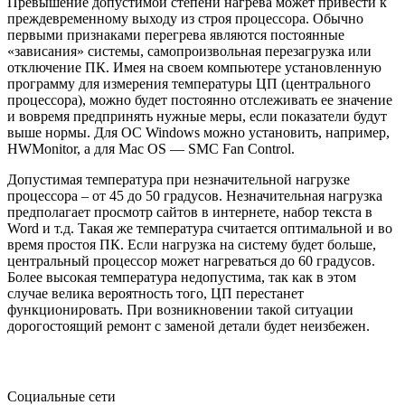
Превышение допустимой степени нагрева может привести к
преждевременному выходу из строя процессора. Обычно
первыми признаками перегрева являются постоянные
«зависания» системы, самопроизвольная перезагрузка или
отключение ПК. Имея на своем компьютере установленную
программу для измерения температуры ЦП (центрального
процессора), можно будет постоянно отслеживать ее значение
и вовремя предпринять нужные меры, если показатели будут
выше нормы. Для ОС Windows можно установить, например,
HWMonitor, а для Mac OS — SMC Fan Control.
Допустимая температура при незначительной нагрузке
процессора – от 45 до 50 градусов. Незначительная нагрузка
предполагает просмотр сайтов в интернете, набор текста в
Word и т.д. Такая же температура считается оптимальной и во
время простоя ПК. Если нагрузка на систему будет больше,
центральный процессор может нагреваться до 60 градусов.
Более высокая температура недопустима, так как в этом
случае велика вероятность того, ЦП перестанет
функционировать. При возникновении такой ситуации
дорогостоящий ремонт с заменой детали будет неизбежен.
Социальные сети