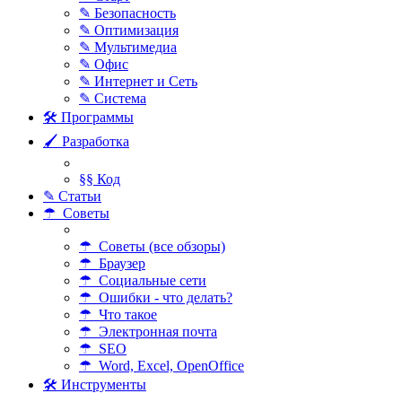
✎ Безопасность
✎ Оптимизация
✎ Мультимедиа
✎ Офис
✎ Интернет и Сеть
✎ Система
🛠 Программы
🖌 Разработка
§§ Код
✎ Статьи
☂ Советы
☂ Советы (все обзоры)
☂ Браузер
☂ Социальные сети
☂ Ошибки - что делать?
☂ Что такое
☂ Электронная почта
☂ SEO
☂ Word, Excel, OpenOffice
🛠 Инструменты