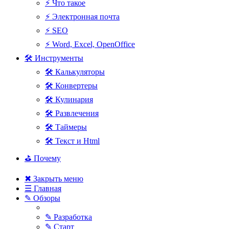
⚡ Что такое
⚡ Электронная почта
⚡ SEO
⚡ Word, Excel, OpenOffice
🛠 Инструменты
🛠 Калькуляторы
🛠 Конвертеры
🛠 Кулинария
🛠 Развлечения
🛠 Таймеры
🛠 Текст и Html
⛳ Почему
✖ Закрыть меню
☰ Главная
✎ Обзоры
✎ Разработка
✎ Старт