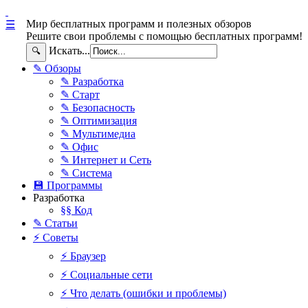
Мир бесплатных программ и полезных обзоров
☰
Решите свои проблемы с помощью бесплатных программ!
Искать...
🔍
✎ Обзоры
✎ Разработка
✎ Старт
✎ Безопасность
✎ Оптимизация
✎ Мультимедиа
✎ Офис
✎ Интернет и Сеть
✎ Система
💾 Программы
Разработка
§§ Код
✎ Статьи
⚡ Советы
⚡ Браузер
⚡ Социальные сети
⚡ Что делать (ошибки и проблемы)