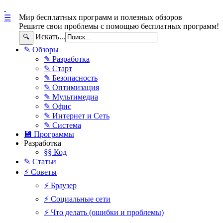
Мир бесплатных программ и полезных обзоров
☰
Решите свои проблемы с помощью бесплатных программ!
Искать...
🔍
✎ Обзоры
✎ Разработка
✎ Старт
✎ Безопасность
✎ Оптимизация
✎ Мультимедиа
✎ Офис
✎ Интернет и Сеть
✎ Система
💾 Программы
Разработка
§§ Код
✎ Статьи
⚡ Советы
⚡ Браузер
⚡ Социальные сети
⚡ Что делать (ошибки и проблемы)