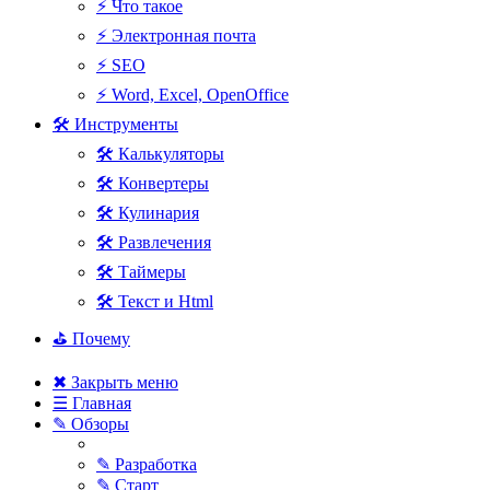
⚡ Что такое
⚡ Электронная почта
⚡ SEO
⚡ Word, Excel, OpenOffice
🛠 Инструменты
🛠 Калькуляторы
🛠 Конвертеры
🛠 Кулинария
🛠 Развлечения
🛠 Таймеры
🛠 Текст и Html
⛳ Почему
✖ Закрыть меню
☰ Главная
✎ Обзоры
✎ Разработка
✎ Старт