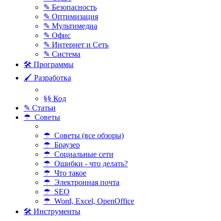
✎ Безопасность
✎ Оптимизация
✎ Мультимедиа
✎ Офис
✎ Интернет и Сеть
✎ Система
🛠 Программы
🖌 Разработка
§§ Код
✎ Статьи
☂ Советы
☂ Советы (все обзоры)
☂ Браузер
☂ Социальные сети
☂ Ошибки - что делать?
☂ Что такое
☂ Электронная почта
☂ SEO
☂ Word, Excel, OpenOffice
🛠 Инструменты