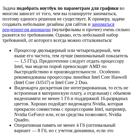
Задача
подобрать ноутбук по параметрам для графики
во
многом зависит от того, чем вы планируете заниматься,
поэтому единого решения не существует. К примеру, задачи
создавать небольшие дизайны для сайтов и
заниматься
рендерингом анимации
(мультфильмы и прочее) очень сильно
разнятся по требованиям. Однако, есть небольшой набор
требований, от которого всегда можно отталкиваться:
Процессор двухъядерный или четырехъдерный, чем
выше его частота, тем лучше (минимальный показатель
— 1,5 ГГц). Предпочтение следует отдать процессору
Intel, чьи модели порой превосходят AMD по
быстродействию и производительности . Особенно
рекомендованы процессоры линейки Intel Core Haswell
(Intel Core i3/i5/i7) и Intel Core 2 Duo.
Видеокарта дискретная (не интегрированная, то есть не
встроенная в материнскую плату, а отдельная) с объемом
видеопамяти не менее 1 Гб и поддержкой 16-разрядных
цветов. Хорошо подойдет видеокарта Nvidia, которая
прекрасно совместима с процессорами Intel, например,
Nvidia GeForce или, если средства позволяют, Nvidia
Quadro.
Оперативная память не менее 4 Гб (оптимальный
вариант — 8 Гб, но с учетом динамики, если это