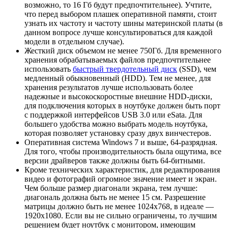
возможно, то 16 Гб будут предпочтительнее). Учтите,
что перед выбором плашек оперативной памяти, стоит
узнать их частоту и частоту шины материнской платы (в
данном вопросе лучше консультироваться для каждой
модели в отдельном случае).
Жесткий диск объемом не менее 750Гб. Для временного
хранения обрабатываемых файлов предпочтительнее
использовать
быстрый твердотельный диск
(SSD), чем
медленный обыкновенный (HDD). Тем не менее, для
хранения результатов лучше использовать более
надежные и высокоскоростные внешние HDD-диски,
для подключения которых в ноутбуке должен быть порт
с поддержкой интерфейсов USB 3.0 или eSata. Для
большего удобства можно выбрать модель ноутбука,
которая позволяет установку сразу двух винчестеров.
Оперативная система Windows 7 и выше, 64-разрядная.
Для того, чтобы производительность была ощутима, все
версии драйверов также должны быть 64-битными.
Кроме технических характеристик, для редактирования
видео и фотографий огромное значение имеет и экран.
Чем больше размер диагонали экрана, тем лучше:
диагональ должна быть не менее 15 см. Разрешение
матрицы должно быть не менее 1024x768, в идеале —
1920х1080. Если вы не сильно ограничены, то лучшим
решением будет ноутбук с монитором, имеющим