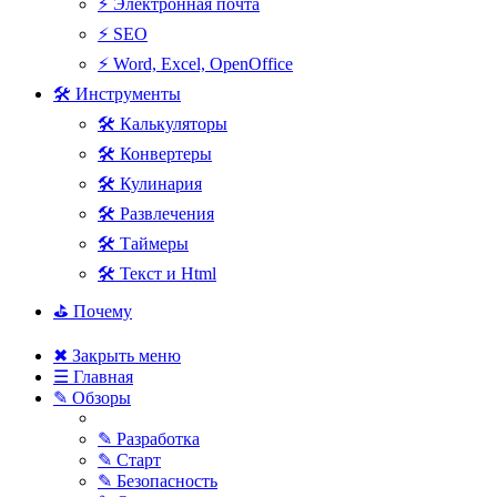
⚡ Электронная почта
⚡ SEO
⚡ Word, Excel, OpenOffice
🛠 Инструменты
🛠 Калькуляторы
🛠 Конвертеры
🛠 Кулинария
🛠 Развлечения
🛠 Таймеры
🛠 Текст и Html
⛳ Почему
✖ Закрыть меню
☰ Главная
✎ Обзоры
✎ Разработка
✎ Старт
✎ Безопасность