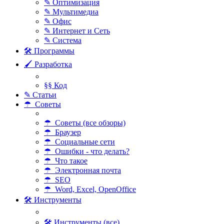
✎ Оптимизация
✎ Мультимедиа
✎ Офис
✎ Интернет и Сеть
✎ Система
🛠 Программы
🖌 Разработка
§§ Код
✎ Статьи
☂ Советы
☂ Советы (все обзоры)
☂ Браузер
☂ Социальные сети
☂ Ошибки - что делать?
☂ Что такое
☂ Электронная почта
☂ SEO
☂ Word, Excel, OpenOffice
🛠 Инструменты
🛠 Инструменты (все)