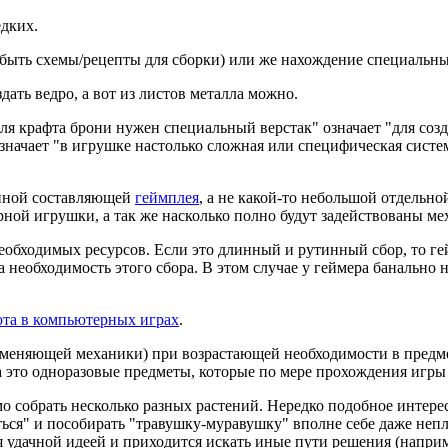
едких.
т быть схемы/рецепты для сборки) или же нахождение специальн
дать ведро, а вот из листов металла можно.
ля крафта брони нужен специальный верстак" означает "для соз
начает "в игрушке настолько сложная или специфическая систем
енной составляющей
геймплея
, а не какой-то небольшой отдельно
ной игрушки, а так же насколько полно будут задействованы меха
обходимых ресурсов. Если это длинный и рутинный сбор, то ге
необходимость этого сбора. В этом случае у геймера банально не
та в компьютерных играх
.
аменяющей механики) при возрастающей необходимости в предме
да это одноразовые предметы, которые по мере прохождения игры
мо собрать несколько разных растений. Нередко подобное интерес
ться" и пособирать "травушку-муравушку" вполне себе даже непло
я удачной идеей и приходится искать иные пути решения (наприме