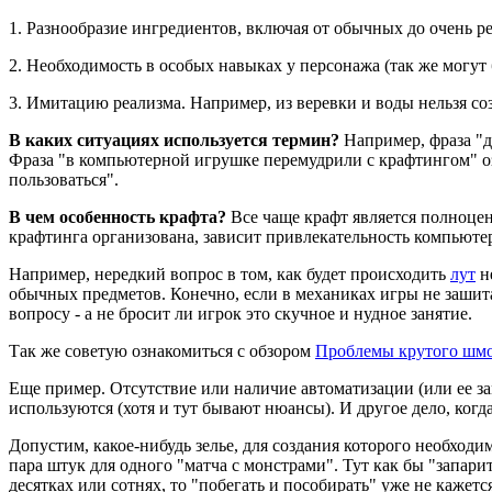
1. Разнообразие ингредиентов, включая от обычных до очень р
2. Необходимость в особых навыках у персонажа (так же могу
3. Имитацию реализма. Например, из веревки и воды нельзя соз
В каких ситуациях используется термин?
Например, фраза "д
Фраза "в компьютерной игрушке перемудрили с крафтингом" оз
пользоваться".
В чем особенность крафта?
Все чаще крафт является полноц
крафтинга организована, зависит привлекательность компьютер
Например, нередкий вопрос в том, как будет происходить
лут
не
обычных предметов. Конечно, если в механиках игры не зашита 
вопросу - а не бросит ли игрок это скучное и нудное занятие.
Так же советую ознакомиться с обзором
Проблемы крутого шмо
Еще пример. Отсутствие или наличие автоматизации (или ее з
используются (хотя и тут бывают нюансы). И другое дело, ког
Допустим, какое-нибудь зелье, для создания которого необходи
пара штук для одного "матча с монстрами". Тут как бы "запари
десятках или сотнях, то "побегать и пособирать" уже не кажетс