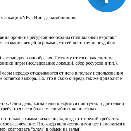
ых локаций/NPC. Иногда, комбинация.
дания брони из ресурсов необходим специальный верстак".
а создания вещей игроками, что ей достаточно неудобно
й частью для разнообразия. Поэтому от того, как система
ники игры (исследование локаций, сбор ресурсов и т.п.).
ймеры нередко отказываются от него в пользу использования
 остается выбора. Но, это в свою очередь так же приводит к
тах. Одно дело, когда вещи крафтятся поштучно и длительно
 требуются все в более масштабных количествах.
но только в самом начале игры, когда этих зелий требуется
хое развлечение. Но, когда количество начинает измеряться в
р, сбагривать "хлам" в обмен на зелья).