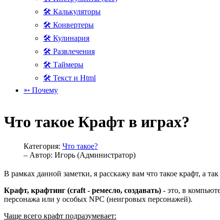
🛠 Калькуляторы
🛠 Конвертеры
🛠 Кулинария
🛠 Развлечения
🛠 Таймеры
🛠 Текст и Html
➳ Почему
Что такое Крафт в играх?
Категория:
Что такое?
– Автор:
Игорь (Администратор)
В рамках данной заметки, я расскажу вам что такое крафт, а та
Крафт, крафтинг (craft - ремесло, создавать)
- это, в компью
персонажа или у особых NPC (неигровых персонажей).
Чаще всего крафт подразумевает: