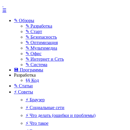
☰
✎ Обзоры
✎ Разработка
✎ Старт
✎ Безопасность
✎ Оптимизация
✎ Мультимедиа
✎ Офис
✎ Интернет и Сеть
✎ Система
💾 Программы
Разработка
§§ Код
✎ Статьи
⚡ Советы
⚡ Браузер
⚡ Социальные сети
⚡ Что делать (ошибки и проблемы)
⚡ Что такое