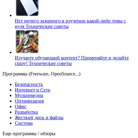
Нет ничего зазорного в изучении какой-либо темы с
нуля
Технические советы
Изучаете обучающий контент? Применяйте и делайте
сразу!
Технические советы
Программы (Freeware, OpenSource...)
Безопасность
Интернет и Сеть
Мультимедиа
Оптимизация
Офис
Разработка
Жесткий диск и файлы
Система
Еще программы / обзоры