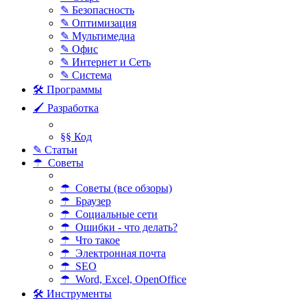
✎ Безопасность
✎ Оптимизация
✎ Мультимедиа
✎ Офис
✎ Интернет и Сеть
✎ Система
🛠 Программы
🖌 Разработка
§§ Код
✎ Статьи
☂ Советы
☂ Советы (все обзоры)
☂ Браузер
☂ Социальные сети
☂ Ошибки - что делать?
☂ Что такое
☂ Электронная почта
☂ SEO
☂ Word, Excel, OpenOffice
🛠 Инструменты