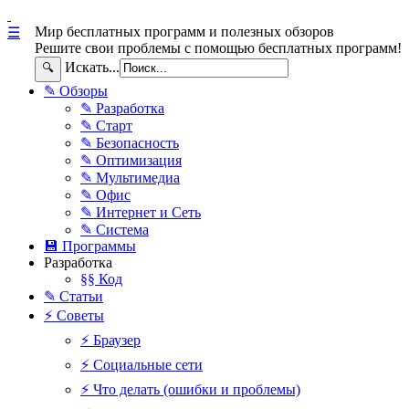
Мир бесплатных программ и полезных обзоров
☰
Решите свои проблемы с помощью бесплатных программ!
Искать...
🔍
✎ Обзоры
✎ Разработка
✎ Старт
✎ Безопасность
✎ Оптимизация
✎ Мультимедиа
✎ Офис
✎ Интернет и Сеть
✎ Система
💾 Программы
Разработка
§§ Код
✎ Статьи
⚡ Советы
⚡ Браузер
⚡ Социальные сети
⚡ Что делать (ошибки и проблемы)