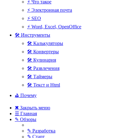
⚡ Что такое
⚡ Электронная почта
⚡ SEO
⚡ Word, Excel, OpenOffice
🛠 Инструменты
🛠 Калькуляторы
🛠 Конвертеры
🛠 Кулинария
🛠 Развлечения
🛠 Таймеры
🛠 Текст и Html
⛳ Почему
✖ Закрыть меню
☰ Главная
✎ Обзоры
✎ Разработка
✎ Старт