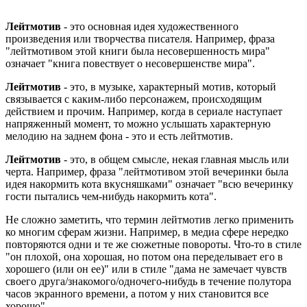
Лейтмотив
- это основная идея художественного
произведения или творчества писателя. Например, фраза
"лейтмотивом этой книги была несовершенность мира"
означает "книга повествует о несовершенстве мира".
Лейтмотив
- это, в музыке, характерный мотив, который
связывается с каким-либо персонажем, происходящим
действием и прочим. Например, когда в сериале наступает
напряженный момент, то можно услышать характерную
мелодию на заднем фона - это и есть лейтмотив.
Лейтмотив
- это, в общем смысле, некая главная мысль или
черта. Например, фраза "лейтмотивом этой вечеринки была
идея накормить кота вкусняшками" означает "всю вечеринку
гости пытались чем-нибудь накормить кота".
Не сложно заметить, что термин лейтмотив легко применить
ко многим сферам жизни. Например, в медиа сфере нередко
повторяются одни и те же сюжетные повороты. Что-то в стиле
"он плохой, она хорошая, но потом она переделывает его в
хорошего (или он ее)" или в стиле "дама не замечает чувств
своего друга/знакомого/одночего-нибудь в течение полутора
часов экранного времени, а потом у них становится все
хорошо".