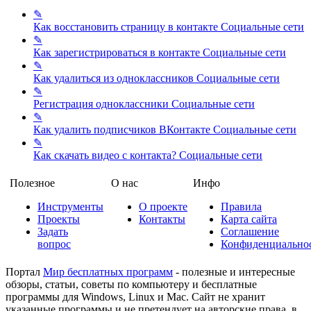
✎
Как восстановить страницу в контакте
Социальные сети
✎
Как зарегистрироваться в контакте
Социальные сети
✎
Как удалиться из одноклассников
Социальные сети
✎
Регистрация одноклассники
Социальные сети
✎
Как удалить подписчиков ВКонтакте
Социальные сети
✎
Как скачать видео с контакта?
Социальные сети
Полезное
О нас
Инфо
Инструменты
О проекте
Правила
Проекты
Контакты
Карта сайта
Задать
Соглашение
вопрос
Конфиденциально
Портал
Мир бесплатных программ
- полезные и интересные
обзоры, статьи, советы по компьютеру и бесплатные
программы для Windows, Linux и Mac. Сайт не хранит
указанные программы и не претендует на авторские права, в