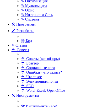
✎ Оптимизация
✎ Мультимедиа
✎ Офис
✎ Интернет и Сеть
✎ Система
🛠 Программы
🖌 Разработка
§§ Код
✎ Статьи
☂ Советы
☂ Советы (все обзоры)
☂ Браузер
☂ Социальные сети
☂ Ошибки - что делать?
☂ Что такое
☂ Электронная почта
☂ SEO
☂ Word, Excel, OpenOffice
🛠 Инструменты
🛠 Инструменты (все)