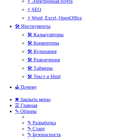
⚡ Электронная почта
⚡ SEO
⚡ Word, Excel, OpenOffice
🛠 Инструменты
🛠 Калькуляторы
🛠 Конвертеры
🛠 Кулинария
🛠 Развлечения
🛠 Таймеры
🛠 Текст и Html
⛳ Почему
✖ Закрыть меню
☰ Главная
✎ Обзоры
✎ Разработка
✎ Старт
✎ Безопасность