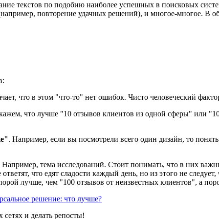
здание текстов по подобию наиболее успешных в поисковых систе
 (например, повторение удачных решений), и многое-многое. В о
в:
значает, что в этом "что-то" нет ошибок. Чисто человеческий факто
Скажем, что лучше "10 отзывов клиентов из одной сферы" или "1
ке"
. Например, если вы посмотрели всего один дизайн, то понять
ь. Например, тема исследований. Стоит понимать, что в них важ
 ответят, что едят сладости каждый день, но из этого не следуе
орой лучше, чем "100 отзывов от неизвестных клиентов", а пор
рсальное решение: что лучше?
 сетях и делать репосты!