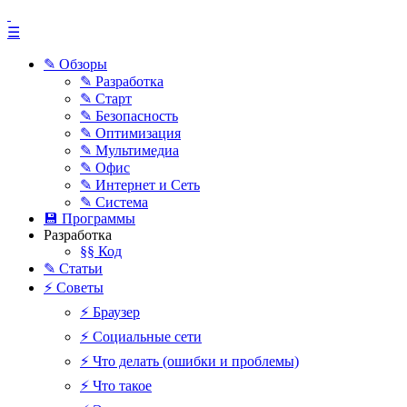
☰
✎ Обзоры
✎ Разработка
✎ Старт
✎ Безопасность
✎ Оптимизация
✎ Мультимедиа
✎ Офис
✎ Интернет и Сеть
✎ Система
💾 Программы
Разработка
§§ Код
✎ Статьи
⚡ Советы
⚡ Браузер
⚡ Социальные сети
⚡ Что делать (ошибки и проблемы)
⚡ Что такое