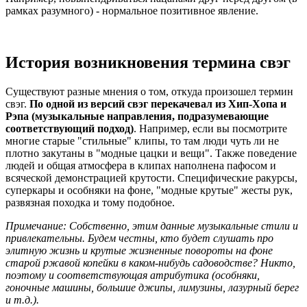
рамках разумного) - нормальное позитивное явление.
История возникновения термина свэг
Существуют разные мнения о том, откуда произошел термин
свэг.
По одной из версий свэг перекачевал из Хип-Хопа и
Рэпа (музыкальные направления, подразумевающие
соответствующий подход)
. Например, если вы посмотрите
многие старые "стильные" клипы, то там люди чуть ли не
плотно закутаны в "модные цацки и вещи". Также поведение
людей и общая атмосфера в клипах наполнена пафосом и
всяческой демонстрацией крутости. Специфические ракурсы,
суперкары и особняки на фоне, "модные крутые" жесты рук,
развязная походка и тому подобное.
Примечание: Собственно, этим данные музыкальные стили и
привлекательны. Будем честны, кто будет слушать про
элитную жизнь и крутые жизненные повороты на фоне
старой ржавой копейки в каком-нибудь садоводстве? Никто,
поэтому и соответствующая атрибутика (особняки,
гоночные машины, большие джипы, лимузины, лазурный берег
и т.д.).