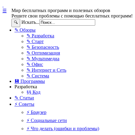
Мир бесплатных программ и полезных обзоров
☰
Решите свои проблемы с помощью бесплатных программ!
Искать...
🔍
✎ Обзоры
✎ Разработка
✎ Старт
✎ Безопасность
✎ Оптимизация
✎ Мультимедиа
✎ Офис
✎ Интернет и Сеть
✎ Система
💾 Программы
Разработка
§§ Код
✎ Статьи
⚡ Советы
⚡ Браузер
⚡ Социальные сети
⚡ Что делать (ошибки и проблемы)