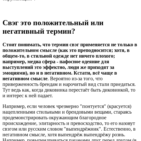
Свэг это положительный или
негативный термин?
Стоит понимать, что термин свэг применяется не только в
положительном смысле (как это преподносится; хотя, в
общем-то, в стильной одежде нет ничего плохого;
например, медиа сфера - пафосное одеяние для
выступлений это эффектно, люди же приходят за
эмоциями), но и в негативном. Кстати, всё чаще в
негативном смысле
. Вероятно из-за того, что
приверженность брендам и нарочитый вид стали приедаться.
Тут ведь как, когда диковинка перестаёт быть диковинкой, то
и интерес к ней падает.
Например, если человек чрезмерно "понтуется" (красуется)
нацепленными стильными и брендовыми вещами, стараясь
продемонстрировать окружающим благородное
происхождение, элитарность и превосходство, то его назовут
свэгом или русским словом "выпендрёжник". Естественно, в
негативном смысле, хотя выпендрёж выпендрёжу рознь.
Например, повыпендриваться пацанами друг перед другом (в