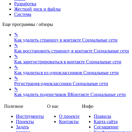
Разработка
Жесткий диск и файлы
Система
Еще программы / обзоры
✎
Как удалить страницу в контакте
Социальные сети
✎
Как восстановить страницу в контакте
Социальные сети
✎
Как зарегистрироваться в контакте
Социальные сети
✎
Как удалиться из одноклассников
Социальные сети
✎
Регистрация одноклассники
Социальные сети
✎
Как удалить подписчиков ВКонтакте
Социальные сети
Полезное
О нас
Инфо
Инструменты
О проекте
Правила
Проекты
Контакты
Карта сайта
Задать
Соглашение