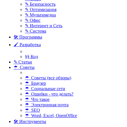
✎ Безопасность
✎ Оптимизация
✎ Мультимедиа
✎ Офис
✎ Интернет и Сеть
✎ Система
🛠 Программы
🖌 Разработка
§§ Код
✎ Статьи
☂ Советы
☂ Советы (все обзоры)
☂ Браузер
☂ Социальные сети
☂ Ошибки - что делать?
☂ Что такое
☂ Электронная почта
☂ SEO
☂ Word, Excel, OpenOffice
🛠 Инструменты