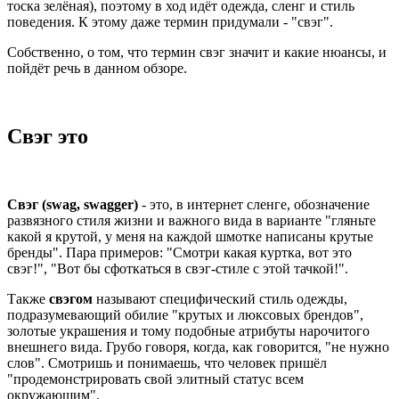
тоска зелёная), поэтому в ход идёт одежда, сленг и стиль
поведения. К этому даже термин придумали - "свэг".
Собственно, о том, что термин свэг значит и какие нюансы, и
пойдёт речь в данном обзоре.
Свэг это
Свэг (swag, swagger)
- это, в интернет сленге, обозначение
развязного стиля жизни и важного вида в варианте "гляньте
какой я крутой, у меня на каждой шмотке написаны крутые
бренды". Пара примеров: "Смотри какая куртка, вот это
свэг!", "Вот бы сфоткаться в свэг-стиле с этой тачкой!".
Также
свэгом
называют специфический стиль одежды,
подразумевающий обилие "крутых и люксовых брендов",
золотые украшения и тому подобные атрибуты нарочитого
внешнего вида. Грубо говоря, когда, как говорится, "не нужно
слов". Смотришь и понимаешь, что человек пришёл
"продемонстрировать свой элитный статус всем
окружающим".