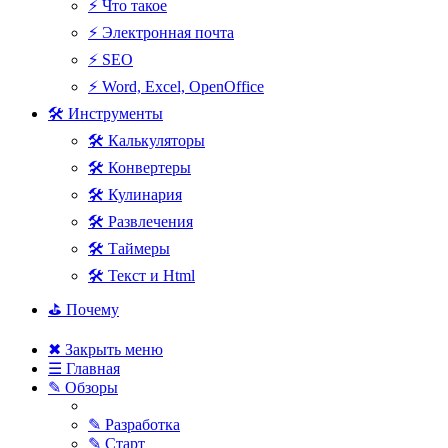
⚡ Что такое
⚡ Электронная почта
⚡ SEO
⚡ Word, Excel, OpenOffice
🛠 Инструменты
🛠 Калькуляторы
🛠 Конвертеры
🛠 Кулинария
🛠 Развлечения
🛠 Таймеры
🛠 Текст и Html
⛳ Почему
✖ Закрыть меню
☰ Главная
✎ Обзоры
✎ Разработка
✎ Старт