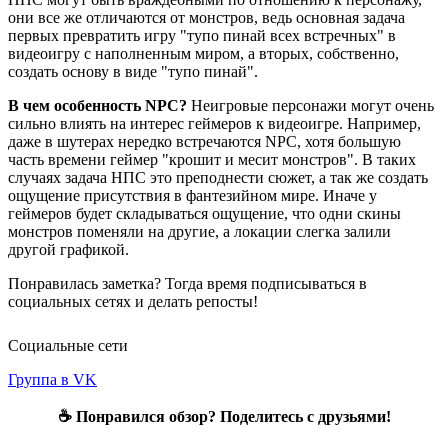
они все же отличаются от монстров, ведь основная задача
первых превратить игру "тупо пинай всех встречных" в
видеоигру с наполненным миром, а вторых, собственно,
создать основу в виде "тупо пинай".
В чем особенность NPC?
Неигровые персонажи могут очень
сильно влиять на интерес геймеров к видеоигре. Например,
даже в шутерах нередко встречаются NPC, хотя большую
часть времени геймер "крошит и месит монстров". В таких
случаях задача НПС это преподнести сюжет, а так же создать
ощущение присутствия в фантезийном мире. Иначе у
геймеров будет складываться ощущение, что одни скины
монстров поменяли на другие, а локации слегка залили
другой графикой.
Понравилась заметка? Тогда время подписываться в
социальных сетях и делать репосты!
Социальные сети
Группа в VK
☕ Понравился обзор? Поделитесь с друзьями!