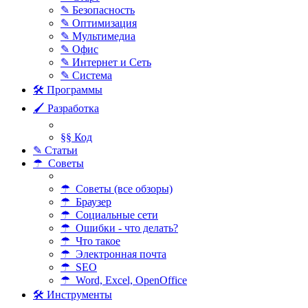
✎ Безопасность
✎ Оптимизация
✎ Мультимедиа
✎ Офис
✎ Интернет и Сеть
✎ Система
🛠 Программы
🖌 Разработка
§§ Код
✎ Статьи
☂ Советы
☂ Советы (все обзоры)
☂ Браузер
☂ Социальные сети
☂ Ошибки - что делать?
☂ Что такое
☂ Электронная почта
☂ SEO
☂ Word, Excel, OpenOffice
🛠 Инструменты