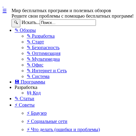
Мир бесплатных программ и полезных обзоров
☰
Решите свои проблемы с помощью бесплатных программ!
Искать...
🔍
✎ Обзоры
✎ Разработка
✎ Старт
✎ Безопасность
✎ Оптимизация
✎ Мультимедиа
✎ Офис
✎ Интернет и Сеть
✎ Система
💾 Программы
Разработка
§§ Код
✎ Статьи
⚡ Советы
⚡ Браузер
⚡ Социальные сети
⚡ Что делать (ошибки и проблемы)