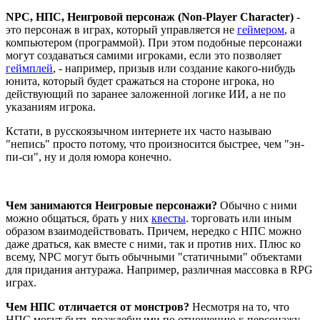
NPC, НПС, Неигровой персонаж (Non-Player Character)
-
это персонаж в играх, который управляется не
геймером
, а
компьютером (программой). При этом подобные персонажи
могут создаваться самими игроками, если это позволяет
геймплей
, - например, призыв или создание какого-нибудь
юнита, который будет сражаться на стороне игрока, но
действующий по заранее заложенной логике ИИ, а не по
указаниям игрока.
Кстати, в русскоязычном интернете их часто называю
"непись" просто потому, что произносится быстрее, чем "эн-
пи-си", ну и доля юмора конечно.
Чем занимаются Неигровые персонажи?
Обычно с ними
можно общаться, брать у них
квесты
. торговать или иным
образом взаимодействовать. Причем, нередко с НПС можно
даже драться, как вместе с ними, так и против них. Плюс ко
всему, NPC могут быть обычными "статичными" объектами
для придания антуража. Например, различная массовка в RPG
играх.
Чем НПС отличается от монстров?
Несмотря на то, что
НПС могут быть враждебными по отношению к персонажу,