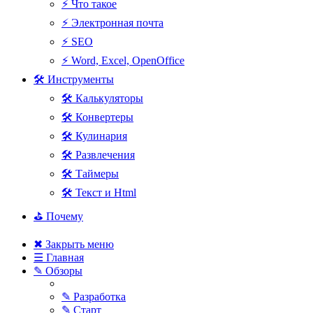
⚡ Что такое
⚡ Электронная почта
⚡ SEO
⚡ Word, Excel, OpenOffice
🛠 Инструменты
🛠 Калькуляторы
🛠 Конвертеры
🛠 Кулинария
🛠 Развлечения
🛠 Таймеры
🛠 Текст и Html
⛳ Почему
✖ Закрыть меню
☰ Главная
✎ Обзоры
✎ Разработка
✎ Старт