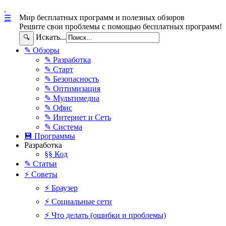
Мир бесплатных программ и полезных обзоров
☰
Решите свои проблемы с помощью бесплатных программ!
Искать...
🔍
✎ Обзоры
✎ Разработка
✎ Старт
✎ Безопасность
✎ Оптимизация
✎ Мультимедиа
✎ Офис
✎ Интернет и Сеть
✎ Система
💾 Программы
Разработка
§§ Код
✎ Статьи
⚡ Советы
⚡ Браузер
⚡ Социальные сети
⚡ Что делать (ошибки и проблемы)