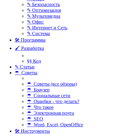
✎ Безопасность
✎ Оптимизация
✎ Мультимедиа
✎ Офис
✎ Интернет и Сеть
✎ Система
🛠 Программы
🖌 Разработка
§§ Код
✎ Статьи
☂ Советы
☂ Советы (все обзоры)
☂ Браузер
☂ Социальные сети
☂ Ошибки - что делать?
☂ Что такое
☂ Электронная почта
☂ SEO
☂ Word, Excel, OpenOffice
🛠 Инструменты