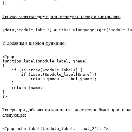
Теперь, занесем одну единственную строчку в контроллер
И добавим в шаблон функцию:
<?php

function label($module_label, $name)

{

    if (is_array($module_label)) {

        if (isset($module_label[$name]))

            return $module_label[$name];

    }

    return $name;

}

Теперь при добавлении константы, достаточно будет просто на
следующее: