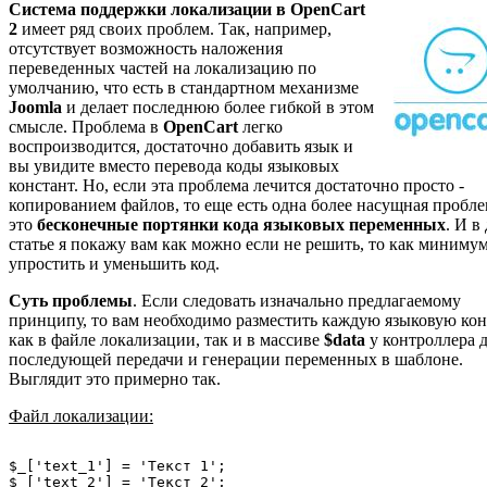
Система поддержки локализации в OpenCart
2
имеет ряд своих проблем. Так, например,
отсутствует возможность наложения
переведенных частей на локализацию по
умолчанию, что есть в стандартном механизме
Joomla
и делает последнюю более гибкой в этом
смысле. Проблема в
OpenCart
легко
воспроизводится, достаточно добавить язык и
вы увидите вместо перевода коды языковых
констант. Но, если эта проблема лечится достаточно просто -
копированием файлов, то еще есть одна более насущная пробле
это
бесконечные портянки кода языковых переменных
. И в
статье я покажу вам как можно если не решить, то как миниму
упростить и уменьшить код.
Суть проблемы
. Если следовать изначально предлагаемому
принципу, то вам необходимо разместить каждую языковую кон
как в файле локализации, так и в массиве
$data
у контроллера 
последующей передачи и генерации переменных в шаблоне.
Выглядит это примерно так.
Файл локализации:
$_['text_1'] = 'Текст 1';

$_['text_2'] = 'Текст 2';
