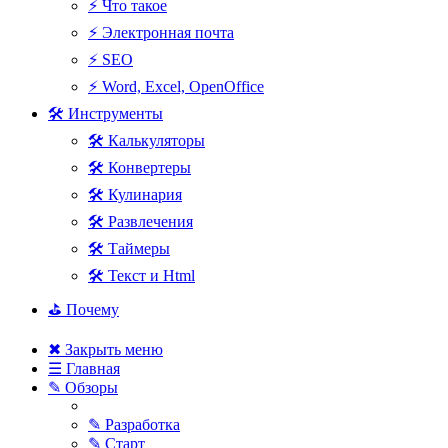
⚡ Что такое
⚡ Электронная почта
⚡ SEO
⚡ Word, Excel, OpenOffice
🛠 Инструменты
🛠 Калькуляторы
🛠 Конвертеры
🛠 Кулинария
🛠 Развлечения
🛠 Таймеры
🛠 Текст и Html
⛳ Почему
✖ Закрыть меню
☰ Главная
✎ Обзоры
✎ Разработка
✎ Старт