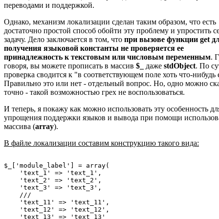
переводами и поддержкой.
Однако, механизм локализации сделан таким образом, что есть
достаточно простой способ обойти эту проблему и упростить с
задачу. Дело заключается в том, что
при вызове функции get д
получения языковой константы не проверяется ее
принадлежность к текстовым или числовым переменным
. 
говоря, вы можете прописать в массив
$_
даже
stdObject
. По су
проверка сводится к "в соответствующем поле хоть что-нибудь е
Правильно это или нет - отдельный вопрос. Но, одно можно ск
точно - такой возможностью грех не воспользоваться.
И теперь, я покажу как можно использовать эту особенность дл
упрощения поддержки языков и вывода при помощи использов
массива (
array
).
В файле локализации составим конструкцию такого вида:
$_['module_label'] = array(

    'text_1' => 'text_1',

    'text_2' => 'text_2',

    'text_3' => 'text_3',

    ///

    'text_11' => 'text_11',

    'text_12' => 'text_12',

    'text_13' => 'text_13'
