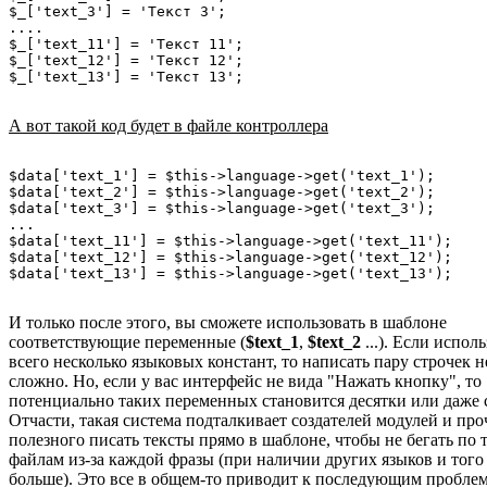
$_['text_3'] = 'Текст 3';

....

$_['text_11'] = 'Текст 11';

$_['text_12'] = 'Текст 12';

А вот такой код будет в файле контроллера
$data['text_1'] = $this->language->get('text_1');

$data['text_2'] = $this->language->get('text_2');

$data['text_3'] = $this->language->get('text_3');

...

$data['text_11'] = $this->language->get('text_11');

$data['text_12'] = $this->language->get('text_12');

И только после этого, вы сможете использовать в шаблоне
соответствующие переменные (
$text_1
,
$text_2
...). Если испол
всего несколько языковых констант, то написать пару строчек н
сложно. Но, если у вас интерфейс не вида "Нажать кнопку", то
потенциально таких переменных становится десятки или даже 
Отчасти, такая система подталкивает создателей модулей и про
полезного писать тексты прямо в шаблоне, чтобы не бегать по 
файлам из-за каждой фразы (при наличии других языков и того
больше). Это все в общем-то приводит к последующим проблем