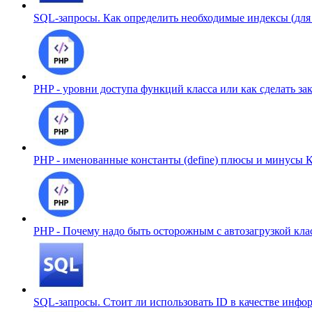
SQL-запросы. Как определить необходимые индексы (для
PHP - уровни доступа функций класса или как сделать 
PHP - именованные константы (define) плюсы и минусы
К
PHP - Почему надо быть осторожным с автозагрузкой кл
SQL-запросы. Стоит ли использовать ID в качестве инф