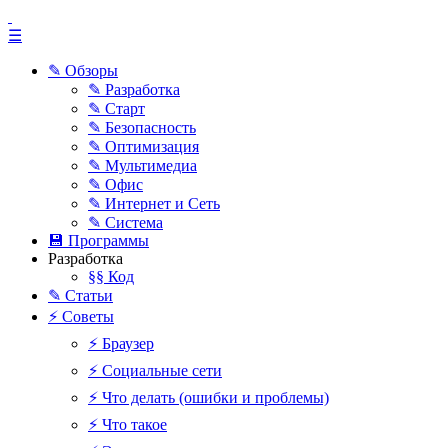
☰
✎ Обзоры
✎ Разработка
✎ Старт
✎ Безопасность
✎ Оптимизация
✎ Мультимедиа
✎ Офис
✎ Интернет и Сеть
✎ Система
💾 Программы
Разработка
§§ Код
✎ Статьи
⚡ Советы
⚡ Браузер
⚡ Социальные сети
⚡ Что делать (ошибки и проблемы)
⚡ Что такое