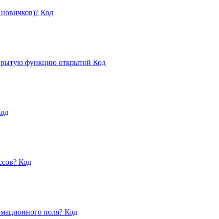
 новичков)?
Код
закрытую функцию открытой
Код
од
ассов?
Код
ормационного поля?
Код