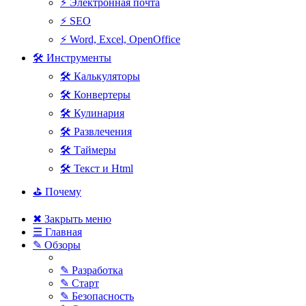
⚡ Электронная почта
⚡ SEO
⚡ Word, Excel, OpenOffice
🛠 Инструменты
🛠 Калькуляторы
🛠 Конвертеры
🛠 Кулинария
🛠 Развлечения
🛠 Таймеры
🛠 Текст и Html
⛳ Почему
✖ Закрыть меню
☰ Главная
✎ Обзоры
✎ Разработка
✎ Старт
✎ Безопасность