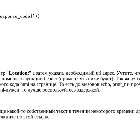
тр "
Location:
" а затем указать необходимый url адрес. Учтите, 
 помощью функции header (пример чуть ниже будет). Так же учти
ого кода html на странице. То есть до вызовов echo, print_r и пр
ml-нужен, то лучше воспользуйтесь задержкой.
ице какой-то собственный текст в течении некоторого времени д
елкните по этой ссылке".