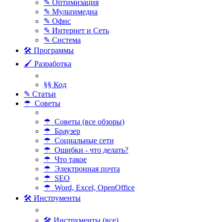
✎ Оптимизация
✎ Мультимедиа
✎ Офис
✎ Интернет и Сеть
✎ Система
🛠 Программы
🖌 Разработка
§§ Код
✎ Статьи
☂ Советы
☂ Советы (все обзоры)
☂ Браузер
☂ Социальные сети
☂ Ошибки - что делать?
☂ Что такое
☂ Электронная почта
☂ SEO
☂ Word, Excel, OpenOffice
🛠 Инструменты
🛠 Инструменты (все)