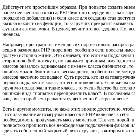
Действует это простейшим образом. При попытке создать экзе
ранее неизвестного класса, PHP будет по очереди вызывать фун
порядке их добавления) и если класс для создания стал доступе
вызова какой-то из функций, то загрузчик прекратит вызывать
функции автозагрузки. В целом, звучит это все здорово. Но, все
нюансы.
Например, пространства имен до сих пор не сильно распростр
вещь в различных PHP творениях, особенно если проекты име
долгую историю жизни. Это означает, что если вы подключили
стороннюю библиотеку и, по каким-то причинам, имя одного 
классов оказалось одинаковым с именем класса библиотеки, то
ошибку можно будет искать весьма долго, особенно если метод
классов частично совпадают. Суть проста, кто из автозагрузчик
первый подключить класс, тот его и подключил. Если же бы вы
вручную подключали такие классы, то очень быстро бы столкн
ошибкой вида "попытка переопределить класс". В последнем сл
чаща всего проблема решается существенно быстрее и легче.
Есть и другие моменты, но даже этих вполне достаточно, чтоб
- использование автозагрузки классов в PHP включает в себя
необходимость продумывать массу моментов. Так что, порой, 
полностью прописать все необходимые подключения файлов и
сделать собственный закрытый автозагрузчик, в котором вы п