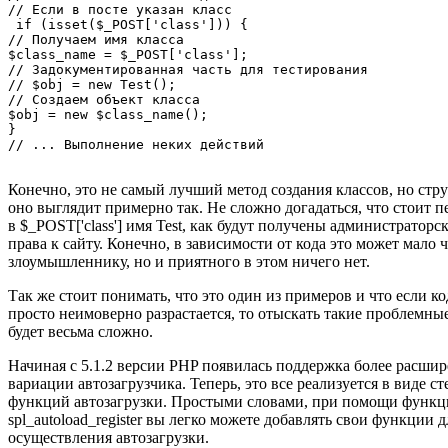
// Если в посте указан класс

 if (isset($_POST['class'])) {

// Получаем имя класса

$class_name = $_POST['class'];

// Задокументированная часть для тестирования

// $obj = new Test();

// Создаем объект класса

$obj = new $class_name();

}

Конечно, это не самый лучший метод создания классов, но стр
оно выглядит примерно так. Не сложно догадаться, что стоит п
в $_POST['class'] имя Test, как будут получены администраторс
права к сайту. Конечно, в зависимости от кода это может мало ч
злоумышленнику, но и приятного в этом ничего нет.
Так же стоит понимать, что это один из примеров и что если ко
просто неимоверно разрастается, то отыскать такие проблемны
будет весьма сложно.
Начиная с 5.1.2 версии PHP появилась поддержка более расши
вариации автозагрузчика. Теперь, это все реализуется в виде ст
функций автозагрузки. Простыми словами, при помощи функ
spl_autoload_register вы легко можете добавлять свои функции д
осуществления автозагрузки.