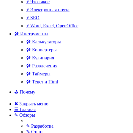
⚡ Что такое
⚡ Электронная почта
⚡ SEO
⚡ Word, Excel, OpenOffice
🛠 Инструменты
🛠 Калькуляторы
🛠 Конвертеры
🛠 Кулинария
🛠 Развлечения
🛠 Таймеры
🛠 Текст и Html
⛳ Почему
✖ Закрыть меню
☰ Главная
✎ Обзоры
✎ Разработка
✎ Старт