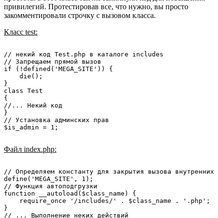
привилегий. Протестировав все, что нужно, вы просто
закомментировали строчку с вызовом класса.
Класс test:
// некий код Test.php в каталоге includes

// Запрещаем прямой вызов

if (!defined('MEGA_SITE')) {

    die();

}

class Test

{

//... Некий код

}

// Установка админских прав

Файл index.php:
// Определяем константу для закрытия вызова внутренних 
define('MEGA_SITE', 1);

// Функция автоподгрузки

function __autoload($class_name) {

    require_once '/includes/' . $class_name . '.php';

}

// ... Выполнение неких действий
