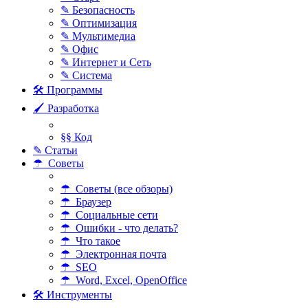
✎ Безопасность
✎ Оптимизация
✎ Мультимедиа
✎ Офис
✎ Интернет и Сеть
✎ Система
🛠 Программы
🖌 Разработка
§§ Код
✎ Статьи
☂ Советы
☂ Советы (все обзоры)
☂ Браузер
☂ Социальные сети
☂ Ошибки - что делать?
☂ Что такое
☂ Электронная почта
☂ SEO
☂ Word, Excel, OpenOffice
🛠 Инструменты