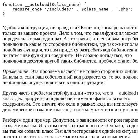
function __autoload($class_name) {

    require_once '/includes/' . $class_name . '.php';

Удобная конструкция, не правда ли? Конечно, когда речь идет о
только из вашего проекта. Дело в том, что такая функция може
определена только один раз. А это значит, что если вам потребу
подключить какие-то сторонние библиотеки, где так же исполь
подобная функция, то вам придется разгребать код библиотек и
пытаться две функции соединить. Не сложно догадаться, что
подключив десяток другой таких библиотек, проблем станет бо
Примечание
: Эта проблема касается не только сторонних библи
Банально, если ваш собственный код разрастется, то все подкл
необходимо осуществлять все в одной функции.
Другая часть проблемы этой функции - это то, что в __autoload
класс декларируете, а подключаете именно файл со всем его
содержимым. Это значит, что если в рамках кода вы использует
динамическое создание классов, то легко может возникнуть пр
Разберем один пример. Допустим, в зависимости от post парам
создаете классы. И в этом ничего страшного нет. Однако, в одн
вы так же создали класс Test для тестирования одной из ситуац
простоты в этот класс так же запихнули код для повышения