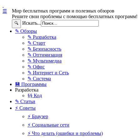
Мир бесплатных программ и полезных обзоров
☰
Решите свои проблемы с помощью бесплатных программ!
Искать...
🔍
✎ Обзоры
✎ Разработка
✎ Старт
✎ Безопасность
✎ Оптимизация
✎ Мультимедиа
✎ Офис
✎ Интернет и Сеть
✎ Система
💾 Программы
Разработка
§§ Код
✎ Статьи
⚡ Советы
⚡ Браузер
⚡ Социальные сети
⚡ Что делать (ошибки и проблемы)