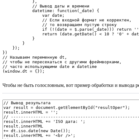
            },

            // Вывод даты и времени    

            datetime: function(_date) {

                var date;

                // Если входной формат не корректен,

                // то возвращаем пустую строку

                if (!(date = $.parse(_date))) return ''
                return (date.getDate() < 10 ? '0' + dat
            }

        }

    });

})

// Называем переменную dt,

// чтобы не пересекаться с другими фреймворками, 

// часто использующими date и datetime

Чтобы не быть голословным, вот пример обработки и вывода ре