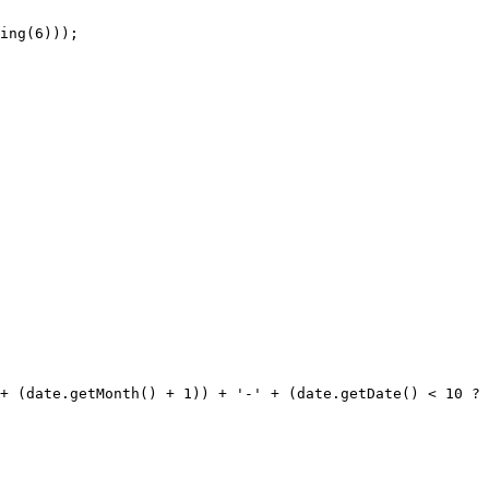
ing(6)));

+ (date.getMonth() + 1)) + '-' + (date.getDate() < 10 ? 