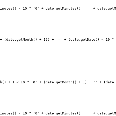
inutes() < 10 ? '0' + date.getMinutes() : '' + date.getM
+ (date.getMonth() + 1)) + '-' + (date.getDate() < 10 ? 
h() + 1 < 10 ? '0' + (date.getMonth() + 1) : '' + (date.
inutes() < 10 ? '0' + date.getMinutes() : '' + date.getM