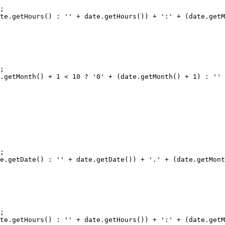
;

te.getHours() : '' + date.getHours()) + ':' + (date.getM
;

.getMonth() + 1 < 10 ? '0' + (date.getMonth() + 1) : '' 
;

e.getDate() : '' + date.getDate()) + '.' + (date.getMont
;

te.getHours() : '' + date.getHours()) + ':' + (date.getM