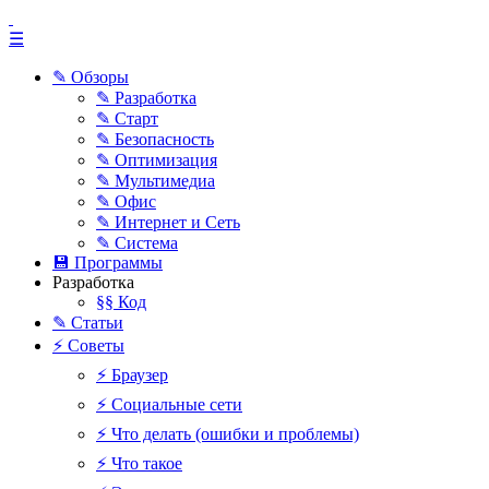
☰
✎ Обзоры
✎ Разработка
✎ Старт
✎ Безопасность
✎ Оптимизация
✎ Мультимедиа
✎ Офис
✎ Интернет и Сеть
✎ Система
💾 Программы
Разработка
§§ Код
✎ Статьи
⚡ Советы
⚡ Браузер
⚡ Социальные сети
⚡ Что делать (ошибки и проблемы)
⚡ Что такое