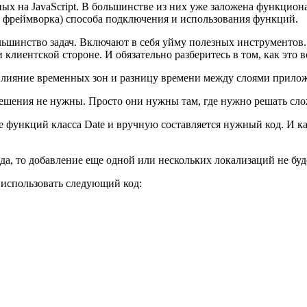
х на JavaScript. В большинстве из них уже заложена функционал
я фреймворка) способа подключения и использования функций.
льшинство задач. Включают в себя уйму полезных инструментов
 клиентской стороне. И обязательно разберитесь в том, как это
 влияние временных зон и разницу времени между слоями приложе
решения не нужны. Просто они нужны там, где нужно решать сло
ие функций класса Date и вручную составляется нужный код. И ка
вода, то добавление еще одной или нескольких локализаций не 
 использовать следующий код: