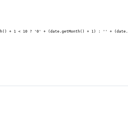
h() + 1 < 10 ? '0' + (date.getMonth() + 1) : '' + (date.