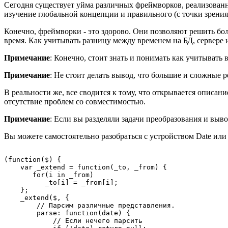
Сегодня существует уйма различных фреймворков, реализованны
изучение глобальной концепции и правильного (с точки зрени
Конечно, фреймворки - это здорово. Они позволяют решить бо
время. Как учитывать разницу между временем на БД, сервере и
Примечание
: Конечно, стоит знать и понимать как учитывать
Примечание
: Не стоит делать вывод, что большие и сложные 
В реальности же, все сводится к тому, что открывается описан
отсутствие проблем со совместимостью.
Примечание
: Если вы разделяли задачи преобразования и вы
Вы можете самостоятельно разобраться с устройством Date или
(function($) {

    var _extend = function(_to, _from) {

       for(i in _from)

          _to[i] = _from[i];

    };

    _extend($, {

        // Парсим различные представления.

        parse: function(date) {

            // Если нечего парсить
