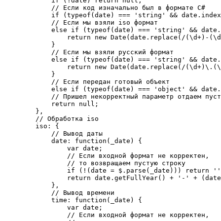
            if (!date) return null;

            // Если код изначально был в формате C#

            if (typeof(date) === 'string' && date.index
            // Если мы взяли iso формат

            else if (typeof(date) === 'string' && date.
                return new Date(date.replace(/(\d+)-(\d
            }

            // Если мы взяли русский формат

            else if (typeof(date) === 'string' && date.
                return new Date(date.replace(/(\d+)\.(\
            }

            // Если передан готовый объект

            else if (typeof(date) === 'object' && date.
            // Пришел некорректный параметр отдаем пуст
            return null;

        },

        // Обработка iso

        iso: {

            // Вывод даты

            date: function(_date) {

                var date;

                // Если входной формат не корректен,

                // то возвращаем пустую строку

                if (!(date = $.parse(_date))) return ''
                return date.getFullYear() + '-' + (date
            },

            // Вывод времени

            time: function(_date) {

                var date;

                // Если входной формат не корректен,
