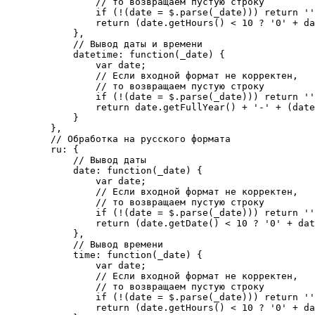
                // то возвращаем пустую строку

                if (!(date = $.parse(_date))) return ''
                return (date.getHours() < 10 ? '0' + da
            },

            // Вывод даты и времени

            datetime: function(_date) {

                var date;

                // Если входной формат не корректен,

                // то возвращаем пустую строку

                if (!(date = $.parse(_date))) return ''
                return date.getFullYear() + '-' + (date
            }

        },

        // Обработка на русского формата

        ru: {

            // Вывод даты

            date: function(_date) {

                var date;

                // Если входной формат не корректен,

                // то возвращаем пустую строку

                if (!(date = $.parse(_date))) return ''
                return (date.getDate() < 10 ? '0' + dat
            },

            // Вывод времени

            time: function(_date) {

                var date;

                // Если входной формат не корректен,

                // то возвращаем пустую строку

                if (!(date = $.parse(_date))) return ''
                return (date.getHours() < 10 ? '0' + da