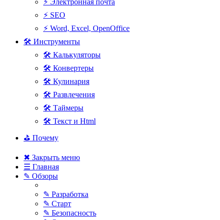
⚡ Электронная почта
⚡ SEO
⚡ Word, Excel, OpenOffice
🛠 Инструменты
🛠 Калькуляторы
🛠 Конвертеры
🛠 Кулинария
🛠 Развлечения
🛠 Таймеры
🛠 Текст и Html
⛳ Почему
✖ Закрыть меню
☰ Главная
✎ Обзоры
✎ Разработка
✎ Старт
✎ Безопасность