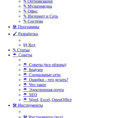
✎ Оптимизация
✎ Мультимедиа
✎ Офис
✎ Интернет и Сеть
✎ Система
🛠 Программы
🖌 Разработка
§§ Код
✎ Статьи
☂ Советы
☂ Советы (все обзоры)
☂ Браузер
☂ Социальные сети
☂ Ошибки - что делать?
☂ Что такое
☂ Электронная почта
☂ SEO
☂ Word, Excel, OpenOffice
🛠 Инструменты
🛠 Инструменты (все)