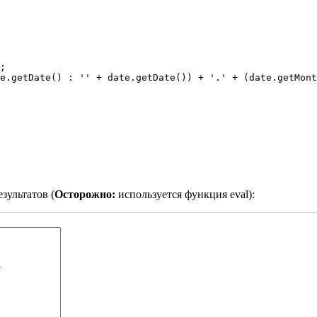
;

e.getDate() : '' + date.getDate()) + '.' + (date.getMont
зультатов (
Осторожно:
используется функция eval):