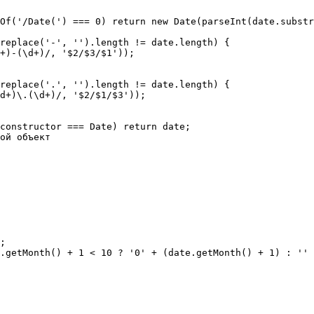
Of('/Date(') === 0) return new Date(parseInt(date.substr
replace('-', '').length != date.length) {

+)-(\d+)/, '$2/$3/$1'));

replace('.', '').length != date.length) {

d+)\.(\d+)/, '$2/$1/$3'));

constructor === Date) return date;

ой объект

;

.getMonth() + 1 < 10 ? '0' + (date.getMonth() + 1) : '' 