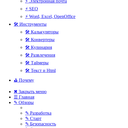
⚡ Электронная почта
⚡ SEO
⚡ Word, Excel, OpenOffice
🛠 Инструменты
🛠 Калькуляторы
🛠 Конвертеры
🛠 Кулинария
🛠 Развлечения
🛠 Таймеры
🛠 Текст и Html
⛳ Почему
✖ Закрыть меню
☰ Главная
✎ Обзоры
✎ Разработка
✎ Старт
✎ Безопасность