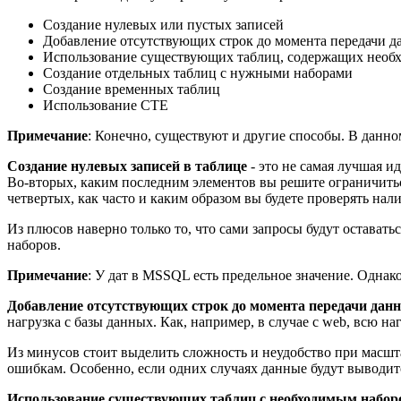
Создание нулевых или пустых записей
Добавление отсутствующих строк до момента передачи д
Использование существующих таблиц, содержащих необ
Создание отдельных таблиц с нужными наборами
Создание временных таблиц
Использование CTE
Примечание
: Конечно, существуют и другие способы. В данно
Создание нулевых записей в таблице
- это не самая лучшая и
Во-вторых, каким последним элементов вы решите ограничиться 
четвертых, как часто и каким образом вы будете проверять на
Из плюсов наверно только то, что сами запросы будут остават
наборов.
Примечание
: У дат в MSSQL есть предельное значение. Однак
Добавление отсутствующих строк до момента передачи дан
нагрузка с базы данных. Как, например, в случае с web, всю на
Из минусов стоит выделить сложность и неудобство при масшта
ошибкам. Особенно, если одних случаях данные будут выводитс
Использование существующих таблиц с необходимым набор