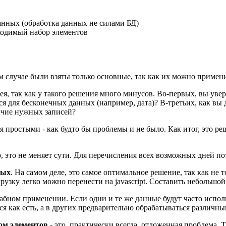
анных (обработка данных не силами БД)
ходимый набор элементов
м случае были взяты только основные, так как их можно примен
дея, так как у такого решения много минусов. Во-первых, вы уве
для бесконечных данных (например, дата)? В-третьих, как вы ду
личие нужных записей?
ься простыми - как будто бы проблемы и не было. Как итог, это
о, это не меняет сути. Для перечисления всех возможных дней по
ных
. На самом деле, это самое оптимальное решение, так как не
грузку легко можно перенести на javascript. Составить небольшо
бном применении. Если одни и те же данные будут часто использ
я как есть, а в других предварительно обрабатываться различн
ом элементов
- это, практически всегда, отложенная проблема. 