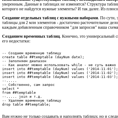
уверенным. Данные в таблицах не изменятся? Структура таблицы
которого не найдутся нужные элементы? И так далее. Из плюсов
Создание отдельных таблиц с нужными наборами
. По сути,
таблицы для 2 млн элементов - достаточно расточительное дело
каждым добавленным справочником "для запросов" ваша схема 
Созданием временных таблиц
. Конечно, это универсальный 
его недостатки:
-- Создаем временную таблицу

create table ##temptable (dayNum date);

-- Заполняем диапазон

-- Как аналог можно использовать while - не суть важно

insert into ##temptable (dayNum) values ('2014-11-01');

insert into ##temptable (dayNum) values ('2014-11-02');

insert into ##temptable (dayNum) values ('2014-11-03');

--.....

-- Собственно, сам запрос

select *

from ##temptable

--..... join и т.д.

-- Удаляем временную таблицу

Вам нужно не только создавать и наполнять таблицу, но и сле