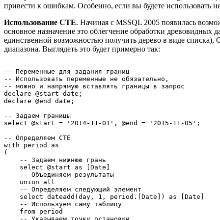
привести к ошибкам. Особенно, если вы будете использовать н
Использование CTE
. Начиная с MSSQL 2005 появилась возмож
основное назначение это облегчение обработки древовидных 
единственной возможностью получить дерево в виде списка), C
диапазона. Выглядеть это будет примерно так:
-- Переменные для задания границ

-- Использовать переменные не обязательно, 

-- можно и напрямую вставлять границы в запрос

declare @start date;

declare @end date;

-- Задаем границы

select @start = '2014-11-01', @end = '2015-11-05';

-- Определяем CTE

with period as

(

    -- Задаем нижнюю грань

    select @start as [Date]

    -- Объединяем результаты

    union all

    -- Определяем следующий элемент

    select dateadd(day, 1, period.[Date]) as [Date]

    -- Используем саму таблицу

    from period

    -- Указываем точку остановки.
