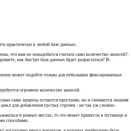
ить практически к любой базе данных.
рены, что вам не понадобится считать само количество записей?.
маете, как быстро база данных будет разрастаться? В-
 решение может подойти только для небольших фиксированных
требуется огромное количество записей.
 только сами запросы остаются простыми, но и снимается лишняя
й цикл для добавления пустых строчек - не так уж сложно.
оваться в разных местах, то это может привести к путанице и
ыми способами.
Тут достаточно много вопросов, в которых необходимо быть