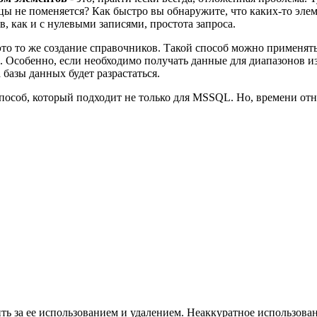
 не поменяется? Как быстро вы обнаружите, что каких-то элемен
, как и с нулевыми записями, простота запроса.
 это то же создание справочников. Такой способ можно применя
. Особенно, если необходимо получать данные для диапазонов из 
базы данных будет разрастаться.
способ, который подходит не только для MSSQL. Но, времени отн
дить за ее использованием и удалением. Неаккуратное использов