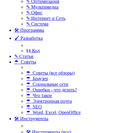
✎ Оптимизация
✎ Мультимедиа
✎ Офис
✎ Интернет и Сеть
✎ Система
🛠 Программы
🖌 Разработка
§§ Код
✎ Статьи
☂ Советы
☂ Советы (все обзоры)
☂ Браузер
☂ Социальные сети
☂ Ошибки - что делать?
☂ Что такое
☂ Электронная почта
☂ SEO
☂ Word, Excel, OpenOffice
🛠 Инструменты
🛠 Инструменты (все)