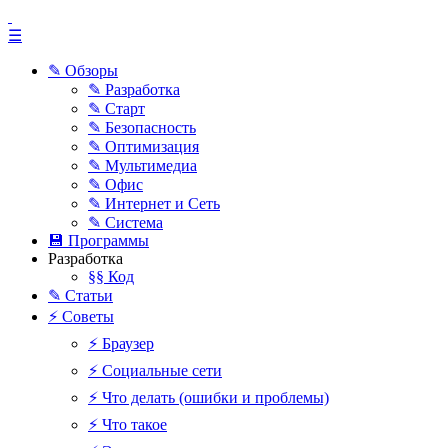
☰
✎ Обзоры
✎ Разработка
✎ Старт
✎ Безопасность
✎ Оптимизация
✎ Мультимедиа
✎ Офис
✎ Интернет и Сеть
✎ Система
💾 Программы
Разработка
§§ Код
✎ Статьи
⚡ Советы
⚡ Браузер
⚡ Социальные сети
⚡ Что делать (ошибки и проблемы)
⚡ Что такое