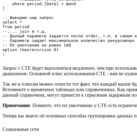
    where period.[Date] < @end

)

-- Выводим наш запрос

select *

from period

--.... join и т.д.

-- Данный параметр задается после order, т.е. в самом к
-- Параметр задает максимальное количество рекурсивных 
-- По умолчанию он равен 100

option (maxrecursion 0)

Запрос с CTE будет выполняться медленнее, чем при использо
диапазонов. Основной плюс использования CTE - вам не нужно
Так же к плюсам можно отнести тот факт, что каждый вызов бу
Вспомните о временных таблицах или справочниках. Как приме
данный справочник, могут привести к серьезным задержкам п
Примечание
: Помните, что по умолчанию у CTE есть ограниче
Теперь вы знаете об основных способах группировки данных по
Социальные сети