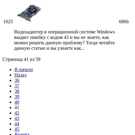
1025
6866
Видеоадаптер в операционной системе Windows
выдает ошибку с кодом 43 и вы не знаете, как
можно решить данную проблему? Тогда читайте
данную статью и вы узнаете как...
Страница 41 из 59
В начало
Назад
36
37
38
39
40
41
42
43
44
45
Вперёд