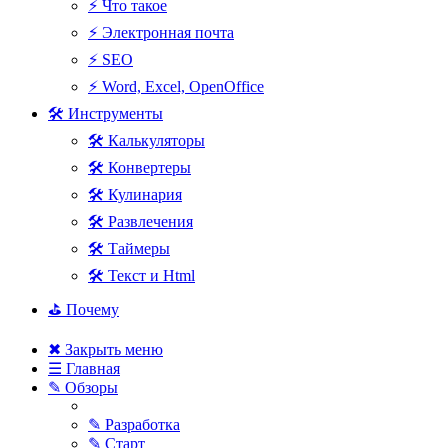
⚡ Что такое
⚡ Электронная почта
⚡ SEO
⚡ Word, Excel, OpenOffice
🛠 Инструменты
🛠 Калькуляторы
🛠 Конвертеры
🛠 Кулинария
🛠 Развлечения
🛠 Таймеры
🛠 Текст и Html
⛳ Почему
✖ Закрыть меню
☰ Главная
✎ Обзоры
✎ Разработка
✎ Старт