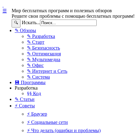
Мир бесплатных программ и полезных обзоров
☰
Решите свои проблемы с помощью бесплатных программ!
Искать...
🔍
✎ Обзоры
✎ Разработка
✎ Старт
✎ Безопасность
✎ Оптимизация
✎ Мультимедиа
✎ Офис
✎ Интернет и Сеть
✎ Система
💾 Программы
Разработка
§§ Код
✎ Статьи
⚡ Советы
⚡ Браузер
⚡ Социальные сети
⚡ Что делать (ошибки и проблемы)