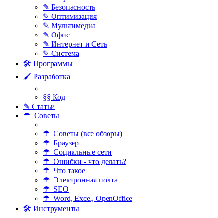
✎ Безопасность
✎ Оптимизация
✎ Мультимедиа
✎ Офис
✎ Интернет и Сеть
✎ Система
🛠 Программы
🖌 Разработка
§§ Код
✎ Статьи
☂ Советы
☂ Советы (все обзоры)
☂ Браузер
☂ Социальные сети
☂ Ошибки - что делать?
☂ Что такое
☂ Электронная почта
☂ SEO
☂ Word, Excel, OpenOffice
🛠 Инструменты