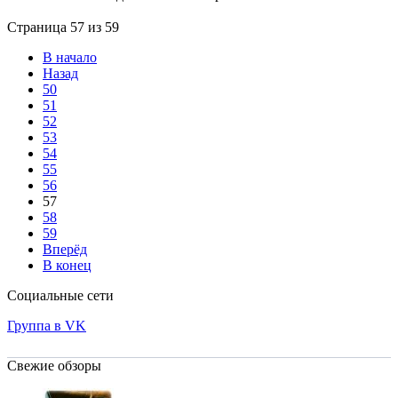
Страница 57 из 59
В начало
Назад
50
51
52
53
54
55
56
57
58
59
Вперёд
В конец
Социальные сети
Группа в VK
Свежие обзоры