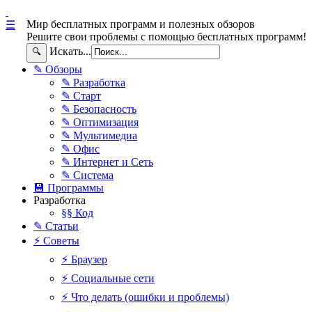
Мир бесплатных программ и полезных обзоров
☰
Решите свои проблемы с помощью бесплатных программ!
Искать...
🔍
✎ Обзоры
✎ Разработка
✎ Старт
✎ Безопасность
✎ Оптимизация
✎ Мультимедиа
✎ Офис
✎ Интернет и Сеть
✎ Система
💾 Программы
Разработка
§§ Код
✎ Статьи
⚡ Советы
⚡ Браузер
⚡ Социальные сети
⚡ Что делать (ошибки и проблемы)