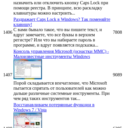
назначить или отключить кнопку Caps Lock при
помощи реестра. В принципе, всю раскладку
клавиатуры можно настроить...
Раздражает Caps Lock в Windows? Так поменяйте
клавишу!
С вами бывало такое, что вы пишите текст, и
1406
7808
вдруг замечаете, что все буквы в верхнем
регистре? Или что вы набираете пароль в
программе, и вдруг появляется подсказка...
Консоль управления Microsoft (оснастки MMC) -
Малоизвестные инструменты Windows
1407
9089
Порой складывается впечатление, что Microsoft
пытается спрятать от пользователей как можно
дальше различные системные инструменты. При
чем ряд таких инструментов так...
Восстанавливаем потерянные функции в
Windows 7 / Vista