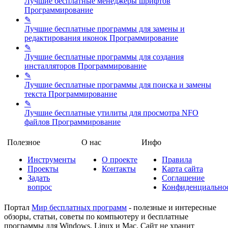
Лучшие бесплатные менеджеры шрифтов
Программирование
✎
Лучшие бесплатные программы для замены и
редактирования иконок
Программирование
✎
Лучшие бесплатные программы для создания
инсталляторов
Программирование
✎
Лучшие бесплатные программы для поиска и замены
текста
Программирование
✎
Лучшие бесплатные утилиты для просмотра NFO
файлов
Программирование
Полезное
О нас
Инфо
Инструменты
О проекте
Правила
Проекты
Контакты
Карта сайта
Задать
Соглашение
вопрос
Конфиденциально
Портал
Мир бесплатных программ
- полезные и интересные
обзоры, статьи, советы по компьютеру и бесплатные
программы для Windows, Linux и Mac. Сайт не хранит