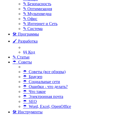
✎ Безопасность
✎ Оптимизация
✎ Мультимедиа
✎ Офис
✎ Интернет и Сеть
✎ Система
🛠 Программы
🖌 Разработка
§§ Код
✎ Статьи
☂ Советы
☂ Советы (все обзоры)
☂ Браузер
☂ Социальные сети
☂ Ошибки - что делать?
☂ Что такое
☂ Электронная почта
☂ SEO
☂ Word, Excel, OpenOffice
🛠 Инструменты