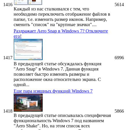
1416
5614
Каждый из нас сталкивался с тем, что
необходимо переключить отображение файлов в
папке, т.е. изменить размер иконок. Например,
сменить "список" на "крупные значки"....
Раздражает Aero Snap в Windows 7? Отключите
его!
1417
6996
В предыдущей статье обсуждалась функция
"Aero Snap" в Windows 7. Данная функция
позволяет быстро изменять размеры и
расположение окна относительно экрана. С
одной...
Еще пара изящных функций Windows 7
1418
5866
В предыдущей статье описывалась специфичная
функциональность Windows 7 под названием
"Aero Shake". Но, на этом список всех