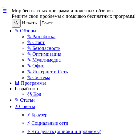
Мир бесплатных программ и полезных обзоров
☰
Решите свои проблемы с помощью бесплатных программ!
Искать...
🔍
✎ Обзоры
✎ Разработка
✎ Старт
✎ Безопасность
✎ Оптимизация
✎ Мультимедиа
✎ Офис
✎ Интернет и Сеть
✎ Система
💾 Программы
Разработка
§§ Код
✎ Статьи
⚡ Советы
⚡ Браузер
⚡ Социальные сети
⚡ Что делать (ошибки и проблемы)