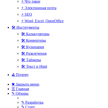
⚡ Что такое
⚡ Электронная почта
⚡ SEO
⚡ Word, Excel, OpenOffice
🛠 Инструменты
🛠 Калькуляторы
🛠 Конвертеры
🛠 Кулинария
🛠 Развлечения
🛠 Таймеры
🛠 Текст и Html
⛳ Почему
✖ Закрыть меню
☰ Главная
✎ Обзоры
✎ Разработка
✎ Старт