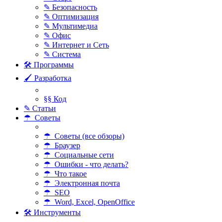
✎ Безопасность
✎ Оптимизация
✎ Мультимедиа
✎ Офис
✎ Интернет и Сеть
✎ Система
🛠 Программы
🖌 Разработка
§§ Код
✎ Статьи
☂ Советы
☂ Советы (все обзоры)
☂ Браузер
☂ Социальные сети
☂ Ошибки - что делать?
☂ Что такое
☂ Электронная почта
☂ SEO
☂ Word, Excel, OpenOffice
🛠 Инструменты