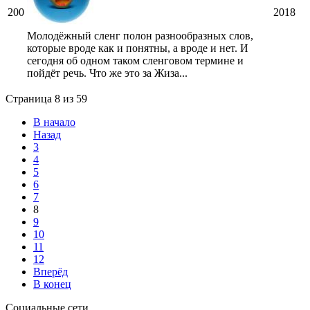
200
2018
Молодёжный сленг полон разнообразных слов,
которые вроде как и понятны, а вроде и нет. И
сегодня об одном таком сленговом термине и
пойдёт речь. Что же это за Жиза...
Страница 8 из 59
В начало
Назад
3
4
5
6
7
8
9
10
11
12
Вперёд
В конец
Социальные сети