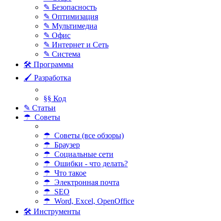
✎ Безопасность
✎ Оптимизация
✎ Мультимедиа
✎ Офис
✎ Интернет и Сеть
✎ Система
🛠 Программы
🖌 Разработка
§§ Код
✎ Статьи
☂ Советы
☂ Советы (все обзоры)
☂ Браузер
☂ Социальные сети
☂ Ошибки - что делать?
☂ Что такое
☂ Электронная почта
☂ SEO
☂ Word, Excel, OpenOffice
🛠 Инструменты