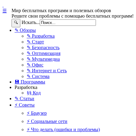
Мир бесплатных программ и полезных обзоров
☰
Решите свои проблемы с помощью бесплатных программ!
Искать...
🔍
✎ Обзоры
✎ Разработка
✎ Старт
✎ Безопасность
✎ Оптимизация
✎ Мультимедиа
✎ Офис
✎ Интернет и Сеть
✎ Система
💾 Программы
Разработка
§§ Код
✎ Статьи
⚡ Советы
⚡ Браузер
⚡ Социальные сети
⚡ Что делать (ошибки и проблемы)