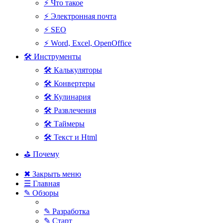
⚡ Что такое
⚡ Электронная почта
⚡ SEO
⚡ Word, Excel, OpenOffice
🛠 Инструменты
🛠 Калькуляторы
🛠 Конвертеры
🛠 Кулинария
🛠 Развлечения
🛠 Таймеры
🛠 Текст и Html
⛳ Почему
✖ Закрыть меню
☰ Главная
✎ Обзоры
✎ Разработка
✎ Старт