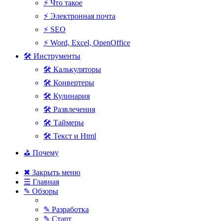
⚡ Что такое
⚡ Электронная почта
⚡ SEO
⚡ Word, Excel, OpenOffice
🛠 Инструменты
🛠 Калькуляторы
🛠 Конвертеры
🛠 Кулинария
🛠 Развлечения
🛠 Таймеры
🛠 Текст и Html
⛳ Почему
✖ Закрыть меню
☰ Главная
✎ Обзоры
✎ Разработка
✎ Старт