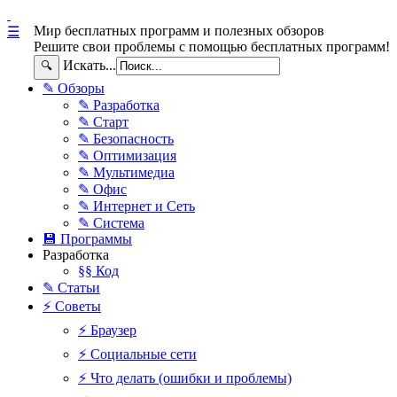
Мир бесплатных программ и полезных обзоров
☰
Решите свои проблемы с помощью бесплатных программ!
Искать...
🔍
✎ Обзоры
✎ Разработка
✎ Старт
✎ Безопасность
✎ Оптимизация
✎ Мультимедиа
✎ Офис
✎ Интернет и Сеть
✎ Система
💾 Программы
Разработка
§§ Код
✎ Статьи
⚡ Советы
⚡ Браузер
⚡ Социальные сети
⚡ Что делать (ошибки и проблемы)