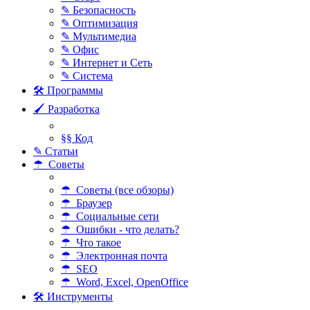
✎ Безопасность
✎ Оптимизация
✎ Мультимедиа
✎ Офис
✎ Интернет и Сеть
✎ Система
🛠 Программы
🖌 Разработка
§§ Код
✎ Статьи
☂ Советы
☂ Советы (все обзоры)
☂ Браузер
☂ Социальные сети
☂ Ошибки - что делать?
☂ Что такое
☂ Электронная почта
☂ SEO
☂ Word, Excel, OpenOffice
🛠 Инструменты