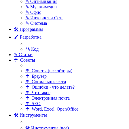
✎ Оптимизация
✎ Мультимедиа
✎ Офис
✎ Интернет и Сеть
✎ Система
🛠 Программы
🖌 Разработка
§§ Код
✎ Статьи
☂ Советы
☂ Советы (все обзоры)
☂ Браузер
☂ Социальные сети
☂ Ошибки - что делать?
☂ Что такое
☂ Электронная почта
☂ SEO
☂ Word, Excel, OpenOffice
🛠 Инструменты
🛠 Инструменты (все)