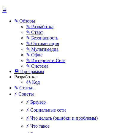
☰
✎ Обзоры
✎ Разработка
✎ Старт
✎ Безопасность
✎ Оптимизация
✎ Мультимедиа
✎ Офис
✎ Интернет и Сеть
✎ Система
💾 Программы
Разработка
§§ Код
✎ Статьи
⚡ Советы
⚡ Браузер
⚡ Социальные сети
⚡ Что делать (ошибки и проблемы)
⚡ Что такое