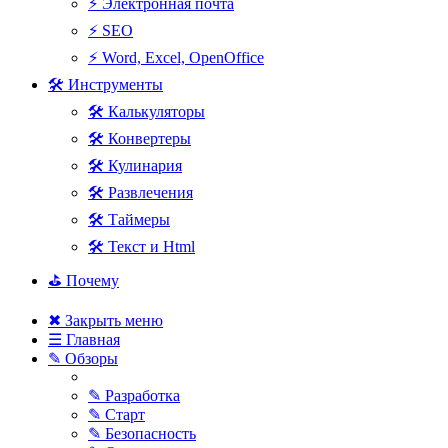
⚡ Электронная почта
⚡ SEO
⚡ Word, Excel, OpenOffice
🛠 Инструменты
🛠 Калькуляторы
🛠 Конвертеры
🛠 Кулинария
🛠 Развлечения
🛠 Таймеры
🛠 Текст и Html
⛳ Почему
✖ Закрыть меню
☰ Главная
✎ Обзоры
✎ Разработка
✎ Старт
✎ Безопасность