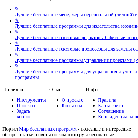
✎
Лучшие бесплатные менеджеры персональной (личной)
✎
Лучшие бесплатные программы для издательства (создан
✎
Лучшие бесплатные текстовые редакторы
Офисные прог
✎
Лучшие бесплатные текстовые процессоры для замены о
✎
Лучшие бесплатные программы управления проектами (Pr
✎
Лучшие бесплатные программы для управления и учета
программы
Полезное
О нас
Инфо
Инструменты
О проекте
Правила
Проекты
Контакты
Карта сайта
Задать
Соглашение
вопрос
Конфиденциально
Портал
Мир бесплатных программ
- полезные и интересные
обзоры, статьи, советы по компьютеру и бесплатные