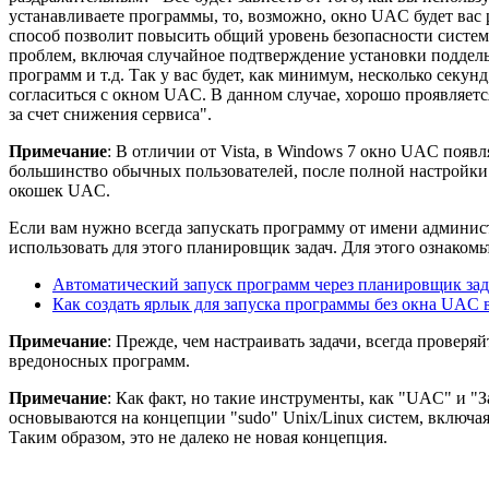
устанавливаете программы, то, возможно, окно UAC будет вас р
способ позволит повысить общий уровень безопасности систе
проблем, включая случайное подтверждение установки поддел
программ и т.д. Так у вас будет, как минимум, несколько секун
согласиться с окном UAC. В данном случае, хорошо проявляет
за счет снижения сервиса".
Примечание
: В отличии от Vista, в Windows 7 окно UAC появл
большинство обычных пользователей, после полной настройки
окошек UAC.
Если вам нужно всегда запускать программу от имени админис
использовать для этого планировщик задач. Для этого ознаком
Автоматический запуск программ через планировщик зад
Как создать ярлык для запуска программы без окна UAC 
Примечание
: Прежде, чем настраивать задачи, всегда проверя
вредоносных программ.
Примечание
: Как факт, но такие инструменты, как "UAC" и "З
основываются на концепции "sudo" Unix/Linux систем, включая
Таким образом, это не далеко не новая концепция.