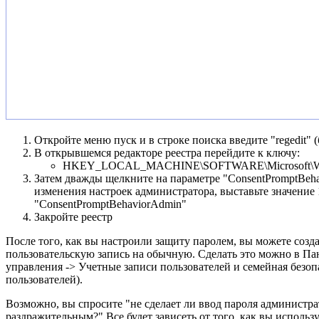
Откройте меню пуск и в строке поиска введите "regedit" (
В открывшемся редакторе реестра перейдите к ключу:
HKEY_LOCAL_MACHINE\SOFTWARE\Microsoft\Window
Затем дважды щелкните на параметре "ConsentPromptBehav
изменения настроек администратора, выставьте значение 
"ConsentPromptBehaviorAdmin"
Закройте реестр
После того, как вы настроили защиту паролем, вы можете соз
пользовательскую запись на обычную. Сделать это можно в Па
управления -> Учетные записи пользователей и семейная безоп
пользователей).
Возможно, вы спросите "не сделает ли ввод пароля администр
раздражительным?" Все будет зависеть от того, как вы использ