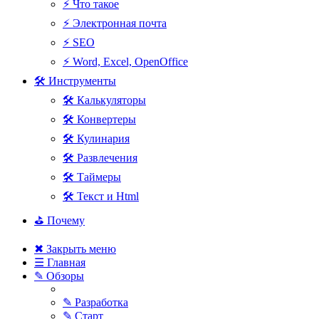
⚡ Что такое
⚡ Электронная почта
⚡ SEO
⚡ Word, Excel, OpenOffice
🛠 Инструменты
🛠 Калькуляторы
🛠 Конвертеры
🛠 Кулинария
🛠 Развлечения
🛠 Таймеры
🛠 Текст и Html
⛳ Почему
✖ Закрыть меню
☰ Главная
✎ Обзоры
✎ Разработка
✎ Старт