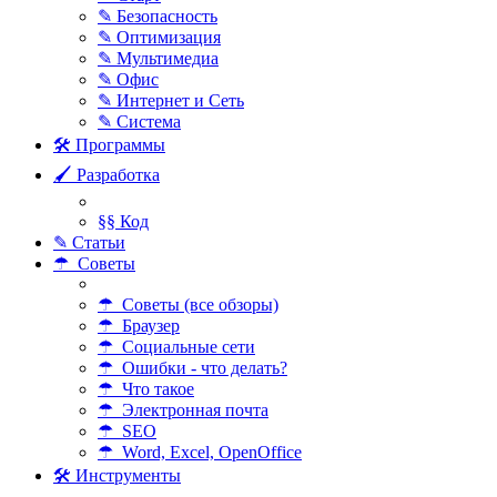
✎ Безопасность
✎ Оптимизация
✎ Мультимедиа
✎ Офис
✎ Интернет и Сеть
✎ Система
🛠 Программы
🖌 Разработка
§§ Код
✎ Статьи
☂ Советы
☂ Советы (все обзоры)
☂ Браузер
☂ Социальные сети
☂ Ошибки - что делать?
☂ Что такое
☂ Электронная почта
☂ SEO
☂ Word, Excel, OpenOffice
🛠 Инструменты