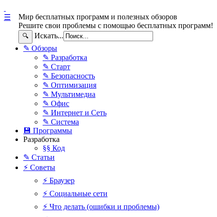
Мир бесплатных программ и полезных обзоров
☰
Решите свои проблемы с помощью бесплатных программ!
Искать...
🔍
✎ Обзоры
✎ Разработка
✎ Старт
✎ Безопасность
✎ Оптимизация
✎ Мультимедиа
✎ Офис
✎ Интернет и Сеть
✎ Система
💾 Программы
Разработка
§§ Код
✎ Статьи
⚡ Советы
⚡ Браузер
⚡ Социальные сети
⚡ Что делать (ошибки и проблемы)