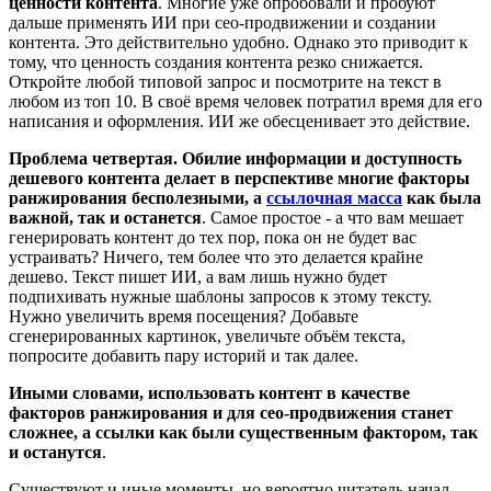
ценности контента
. Многие уже опробовали и пробуют
дальше применять ИИ при сео-продвижении и создании
контента. Это действительно удобно. Однако это приводит к
тому, что ценность создания контента резко снижается.
Откройте любой типовой запрос и посмотрите на текст в
любом из топ 10. В своё время человек потратил время для его
написания и оформления. ИИ же обесценивает это действие.
Проблема четвертая. Обилие информации и доступность
дешевого контента делает в перспективе многие факторы
ранжирования бесполезными, а
ссылочная масса
как была
важной, так и останется
. Самое простое - а что вам мешает
генерировать контент до тех пор, пока он не будет вас
устраивать? Ничего, тем более что это делается крайне
дешево. Текст пишет ИИ, а вам лишь нужно будет
подпихивать нужные шаблоны запросов к этому тексту.
Нужно увеличить время посещения? Добавьте
сгенерированных картинок, увеличьте объём текста,
попросите добавить пару историй и так далее.
Иными словами, использовать контент в качестве
факторов ранжирования и для сео-продвижения станет
сложнее, а ссылки как были существенным фактором, так
и останутся
.
Существуют и иные моменты, но вероятно читатель начал