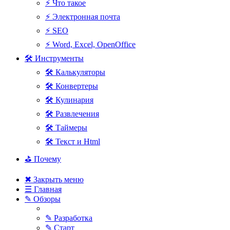
⚡ Что такое
⚡ Электронная почта
⚡ SEO
⚡ Word, Excel, OpenOffice
🛠 Инструменты
🛠 Калькуляторы
🛠 Конвертеры
🛠 Кулинария
🛠 Развлечения
🛠 Таймеры
🛠 Текст и Html
⛳ Почему
✖ Закрыть меню
☰ Главная
✎ Обзоры
✎ Разработка
✎ Старт