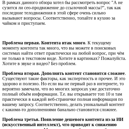
В рамках данного обзора хотел бы рассмотреть вопрос "А не
сузится ли сео-продвижение до ссылочной массы?", так как
последние телодвижения в этой сфере очень сильно
вызывают вопросы. Соответственно, топайте в кухню за
чайком и приступаем.
Проблема первая. Контента итак много
. К текущему
моменту контента так много, что вы можете в поисковых
системах найти ответ практически на любой вопрос, при чём
не только в текстовом виде. Хотите в картинках? Пожалуйста.
Хотите в звуке и видео? Без проблем.
Проблема вторая. Дополнять контент становится сложнее
.
Существуют такие факторы, как экспертность и прочее. И это
здорово и полезно. Но если вы не первый раз в интернете, то
вероятно замечали, что во многих запросах уже достаточно
полный объём информации. Т.е. вы открываете топ 10 и там
практически в каждой веб-страничке полная информация по
вашему запросу. Соответственно, делать уникальный контент
с какими-то дополнениями банально становится сложнее.
Проблема третья. Появление дешевого контента из-за ИИ
(искусственный интеллект), что приводит к снижению