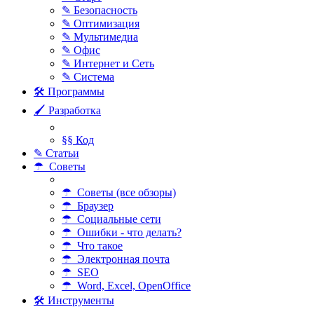
✎ Безопасность
✎ Оптимизация
✎ Мультимедиа
✎ Офис
✎ Интернет и Сеть
✎ Система
🛠 Программы
🖌 Разработка
§§ Код
✎ Статьи
☂ Советы
☂ Советы (все обзоры)
☂ Браузер
☂ Социальные сети
☂ Ошибки - что делать?
☂ Что такое
☂ Электронная почта
☂ SEO
☂ Word, Excel, OpenOffice
🛠 Инструменты