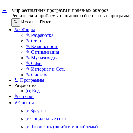
Мир бесплатных программ и полезных обзоров
☰
Решите свои проблемы с помощью бесплатных программ!
Искать...
🔍
✎ Обзоры
✎ Разработка
✎ Старт
✎ Безопасность
✎ Оптимизация
✎ Мультимедиа
✎ Офис
✎ Интернет и Сеть
✎ Система
💾 Программы
Разработка
§§ Код
✎ Статьи
⚡ Советы
⚡ Браузер
⚡ Социальные сети
⚡ Что делать (ошибки и проблемы)