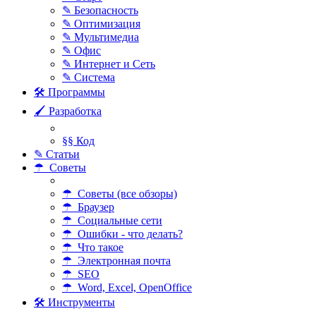
✎ Безопасность
✎ Оптимизация
✎ Мультимедиа
✎ Офис
✎ Интернет и Сеть
✎ Система
🛠 Программы
🖌 Разработка
§§ Код
✎ Статьи
☂ Советы
☂ Советы (все обзоры)
☂ Браузер
☂ Социальные сети
☂ Ошибки - что делать?
☂ Что такое
☂ Электронная почта
☂ SEO
☂ Word, Excel, OpenOffice
🛠 Инструменты