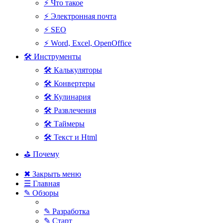
⚡ Что такое
⚡ Электронная почта
⚡ SEO
⚡ Word, Excel, OpenOffice
🛠 Инструменты
🛠 Калькуляторы
🛠 Конвертеры
🛠 Кулинария
🛠 Развлечения
🛠 Таймеры
🛠 Текст и Html
⛳ Почему
✖ Закрыть меню
☰ Главная
✎ Обзоры
✎ Разработка
✎ Старт