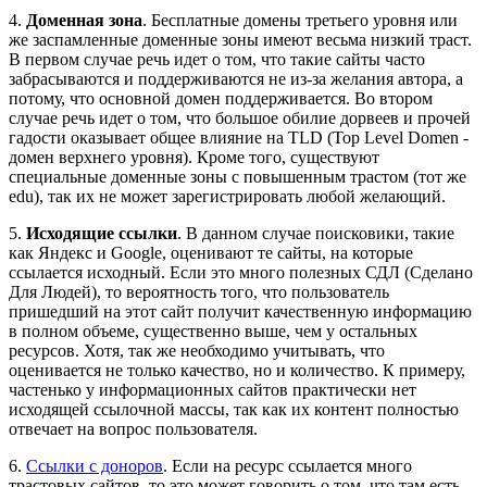
4.
Доменная зона
. Бесплатные домены третьего уровня или
же заспамленные доменные зоны имеют весьма низкий траст.
В первом случае речь идет о том, что такие сайты часто
забрасываются и поддерживаются не из-за желания автора, а
потому, что основной домен поддерживается. Во втором
случае речь идет о том, что большое обилие дорвеев и прочей
гадости оказывает общее влияние на TLD (Top Level Domen -
домен верхнего уровня). Кроме того, существуют
специальные доменные зоны с повышенным трастом (тот же
edu), так их не может зарегистрировать любой желающий.
5.
Исходящие ссылки
. В данном случае поисковики, такие
как Яндекс и Google, оценивают те сайты, на которые
ссылается исходный. Если это много полезных СДЛ (Сделано
Для Людей), то вероятность того, что пользователь
пришедший на этот сайт получит качественную информацию
в полном объеме, существенно выше, чем у остальных
ресурсов. Хотя, так же необходимо учитывать, что
оценивается не только качество, но и количество. К примеру,
частенько у информационных сайтов практически нет
исходящей ссылочной массы, так как их контент полностью
отвечает на вопрос пользователя.
6.
Ссылки с доноров
. Если на ресурс ссылается много
трастовых сайтов, то это может говорить о том, что там есть