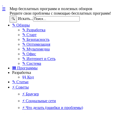
Мир бесплатных программ и полезных обзоров
☰
Решите свои проблемы с помощью бесплатных программ!
Искать...
🔍
✎ Обзоры
✎ Разработка
✎ Старт
✎ Безопасность
✎ Оптимизация
✎ Мультимедиа
✎ Офис
✎ Интернет и Сеть
✎ Система
💾 Программы
Разработка
§§ Код
✎ Статьи
⚡ Советы
⚡ Браузер
⚡ Социальные сети
⚡ Что делать (ошибки и проблемы)