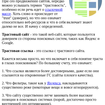
При сео продвижении сайтов, нередко
можно услышать термин "трастовость",
особенно если речь идет о
ссылочной
массе
. Хоть слово и происходит от
"trust" (доверие), но что оно означает
относительно веб-ресурсов и что в себя включает знают
далеко не все. И начну с определений.
Трастовый сайт
- это такой веб-сайт, которые пользуется
доверием со стороны поисковых систем, таких как Яндекс и
Google.
Трастовая ссылка
- это ссылка с трастового сайта.
Кажется весьма просто, но что включает в себя понятие траста
в глазах поисковиков? По большому счету, это означает:
1. Что ссылки являются более достоверными, даже если они
ссылаются на откровенные ГС (сайты плохого качества).
2. Что фильтры, такие как у
Яндекса
, накладываются
существенно реже (некоторые вещи и вовсе игнорируются).
3. Что сайту существенно легче занимать более высокие
позиции в поисковых системах (порой, достаточно просто
внутренней сео оптимизации).