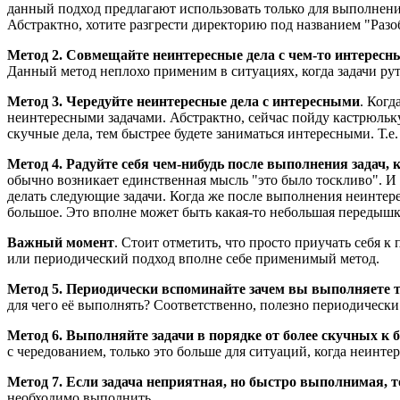
данный подход предлагают использовать только для выполнения
Абстрактно, хотите разгрести директорию под названием "Разобр
Метод 2. Совмещайте неинтересные дела с чем-то интересн
Данный метод неплохо применим в ситуациях, когда задачи ру
Метод 3. Чередуйте неинтересные дела с интересными
. Когд
неинтересными задачами. Абстрактно, сейчас пойду кастрюльку 
скучные дела, тем быстрее будете заниматься интересными. Т.е
Метод 4. Радуйте себя чем-нибудь после выполнения задач, 
обычно возникает единственная мысль "это было тоскливо". И е
делать следующие задачи. Когда же после выполнения неинтерес
большое. Это вполне может быть какая-то небольшая передышк
Важный момент
. Стоит отметить, что просто приучать себя к
или периодический подход вполне себе применимый метод.
Метод 5. Периодически вспоминайте зачем вы выполняете 
для чего её выполнять? Соответственно, полезно периодически
Метод 6. Выполняйте задачи в порядке от более скучных к 
с чередованием, только это больше для ситуаций, когда неинте
Метод 7. Если задача неприятная, но быстро выполнимая, то
необходимо выполнить.