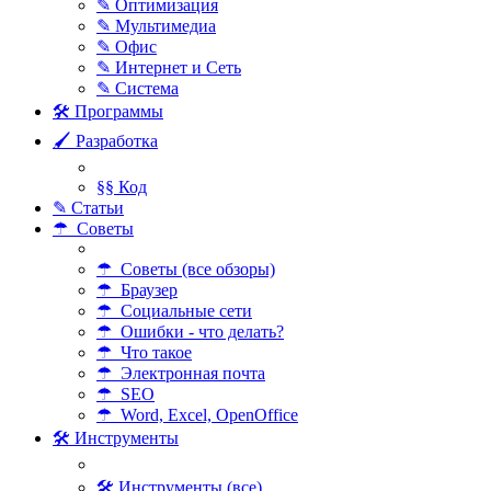
✎ Оптимизация
✎ Мультимедиа
✎ Офис
✎ Интернет и Сеть
✎ Система
🛠 Программы
🖌 Разработка
§§ Код
✎ Статьи
☂ Советы
☂ Советы (все обзоры)
☂ Браузер
☂ Социальные сети
☂ Ошибки - что делать?
☂ Что такое
☂ Электронная почта
☂ SEO
☂ Word, Excel, OpenOffice
🛠 Инструменты
🛠 Инструменты (все)