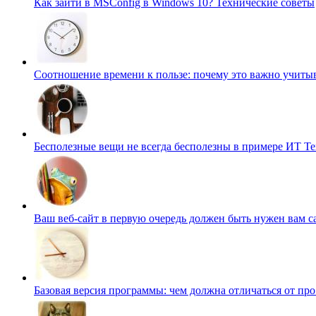
Как зайти в MSConfig в Windows 10?
Технические советы
Соотношение времени к пользе: почему это важно учиты
Бесполезные вещи не всегда бесполезны в примере ИТ
Те
Ваш веб-сайт в первую очередь должен быть нужен вам 
Базовая версия программы: чем должна отличаться от пр