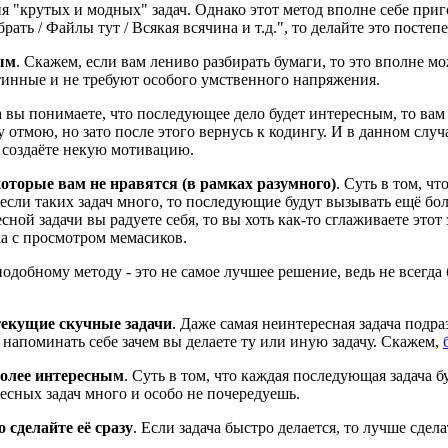
 "крутых и модных" задач. Однако этот метод вполне себе приго
ать / Файлы тут / Всякая всячина и т.д.", то делайте это постеп
ым
. Скажем, если вам лениво разбирать бумаги, то это вполне м
тинные и не требуют особого умственного напряжения.
а вы понимаете, что последующее дело будет интересным, то вам
отмою, но зато после этого вернусь к кодингу. И в данном случ
. создаёте некую мотивацию.
которые вам не нравятся (в рамках разумного)
. Суть в том, ч
сли таких задач много, то последующие будут вызывать ещё боль
ной задачи вы радуете себя, то вы хоть как-то сглаживаете этот
а с просмотром мемасиков.
 подобному методу - это не самое лучшее решение, ведь не всегд
текущие скучные задачи
. Даже самая неинтересная задача подр
 напоминать себе зачем вы делаете ту или иную задачу. Скажем,
более интересным
. Суть в том, что каждая последующая задача 
ресных задач много и особо не почередуешь.
 сделайте её сразу
. Если задача быстро делается, то лучше сдела