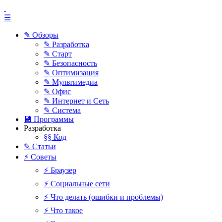
☰
✎ Обзоры
✎ Разработка
✎ Старт
✎ Безопасность
✎ Оптимизация
✎ Мультимедиа
✎ Офис
✎ Интернет и Сеть
✎ Система
💾 Программы
Разработка
§§ Код
✎ Статьи
⚡ Советы
⚡ Браузер
⚡ Социальные сети
⚡ Что делать (ошибки и проблемы)
⚡ Что такое