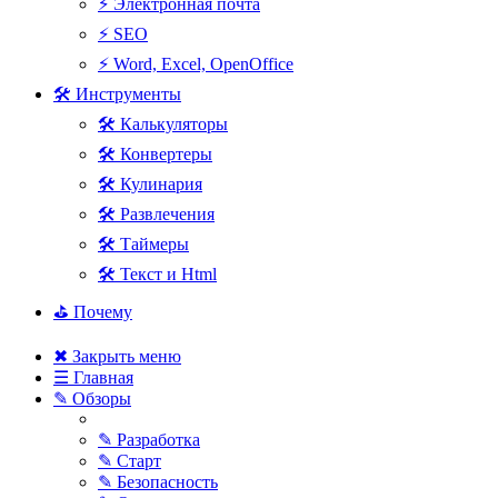
⚡ Электронная почта
⚡ SEO
⚡ Word, Excel, OpenOffice
🛠 Инструменты
🛠 Калькуляторы
🛠 Конвертеры
🛠 Кулинария
🛠 Развлечения
🛠 Таймеры
🛠 Текст и Html
⛳ Почему
✖ Закрыть меню
☰ Главная
✎ Обзоры
✎ Разработка
✎ Старт
✎ Безопасность