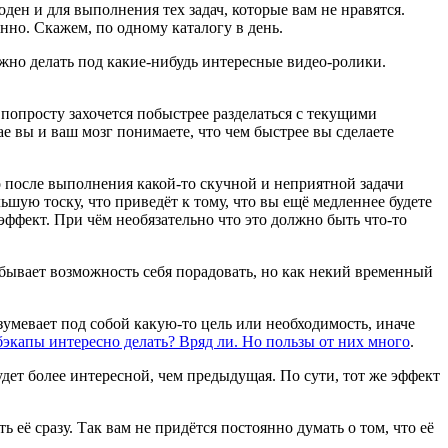
ден и для выполнения тех задач, которые вам не нравятся.
енно. Скажем, по одному каталогу в день.
ожно делать под какие-нибудь интересные видео-ролики.
 попросту захочется побыстрее разделаться с текущими
ае вы и ваш мозг понимаете, что чем быстрее вы сделаете
то после выполнения какой-то скучной и неприятной задачи
шую тоску, что приведёт к тому, что вы ещё медленнее будете
 эффект. При чём необязательно что это должно быть что-то
а бывает возможность себя порадовать, но как некий временный
азумевает под собой какую-то цель или необходимость, иначе
бэкапы интересно делать? Вряд ли. Но пользы от них много
.
будет более интересной, чем предыдущая. По сути, тот же эффект
ть её сразу. Так вам не придётся постоянно думать о том, что её