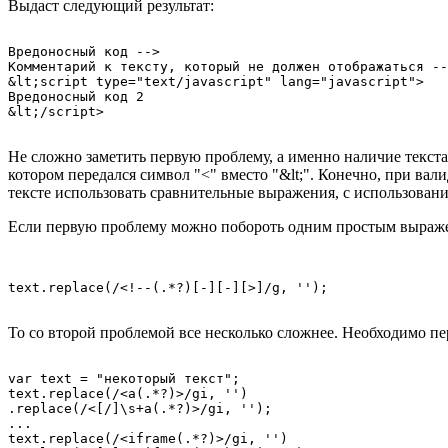
Выдаст следующий результат:
Вредоносный код -->

Комментарий к тексту, который не должен отображаться --
&lt;script type="text/javascript" lang="javascript">

Вредоносный код 2

Не сложно заметить первую проблему, а именно наличие текста,
котором передался символ "<" вместо "&lt;". Конечно, при вал
тексте использовать сравнительные выражения, с использовани
Если первую проблему можно побороть одним простым выраж
То со второй проблемой все несколько сложнее. Необходимо пе
var text = "некоторый текст";

text.replace(/<a(.*?)>/gi, '')

.replace(/<[/]\s+a(.*?)>/gi, '');

...

text.replace(/<iframe(.*?)>/gi, '')
