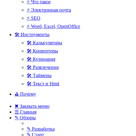
⚡ Что такое
⚡ Электронная почта
⚡ SEO
⚡ Word, Excel, OpenOffice
🛠 Инструменты
🛠 Калькуляторы
🛠 Конвертеры
🛠 Кулинария
🛠 Развлечения
🛠 Таймеры
🛠 Текст и Html
⛳ Почему
✖ Закрыть меню
☰ Главная
✎ Обзоры
✎ Разработка
✎ Старт