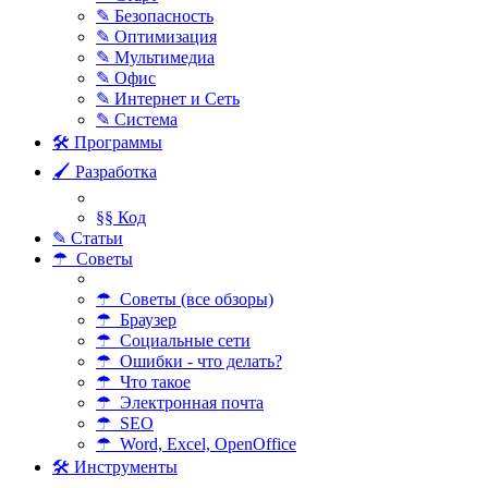
✎ Безопасность
✎ Оптимизация
✎ Мультимедиа
✎ Офис
✎ Интернет и Сеть
✎ Система
🛠 Программы
🖌 Разработка
§§ Код
✎ Статьи
☂ Советы
☂ Советы (все обзоры)
☂ Браузер
☂ Социальные сети
☂ Ошибки - что делать?
☂ Что такое
☂ Электронная почта
☂ SEO
☂ Word, Excel, OpenOffice
🛠 Инструменты