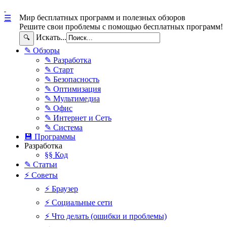
Мир бесплатных программ и полезных обзоров
☰
Решите свои проблемы с помощью бесплатных программ!
Искать...
🔍
✎ Обзоры
✎ Разработка
✎ Старт
✎ Безопасность
✎ Оптимизация
✎ Мультимедиа
✎ Офис
✎ Интернет и Сеть
✎ Система
💾 Программы
Разработка
§§ Код
✎ Статьи
⚡ Советы
⚡ Браузер
⚡ Социальные сети
⚡ Что делать (ошибки и проблемы)