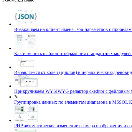
Возвращаем на клиент имена Json-параметров с пробел
Как изменить шаблон отображения стандартных модулей 
Избавляемся от колец (циклов) в иерархических/древо
Прикручиваем WYSIWYG редактор ckeditor c файловым 
✎
Группировка данных по элементам диапазона в MSSQL
К
PHP автоматическое изменение размера изображения и 