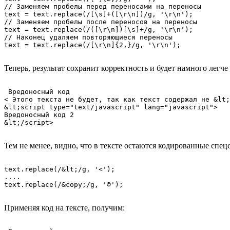
// Заменяем пробелы перед переносами на переносы

text = text.replace(/[\s]+([\r\n])/g, '\r\n');

// Заменяем пробелы после переносов на переносы

text = text.replace(/([\r\n])[\s]+/g, '\r\n');

// Наконец удаляем повторяющиеся переносы

Теперь, результат сохранит корректность и будет намного легч
 Вредоносный код

< Этого текста не будет, так как текст содержал не &lt;
&lt;script type="text/javascript" lang="javascript">

Вредоносный код 2

Тем не менее, видно, что в тексте остаются кодированные спе
text.replace(/&lt;/g, '<');

....

Применяя код на тексте, получим: