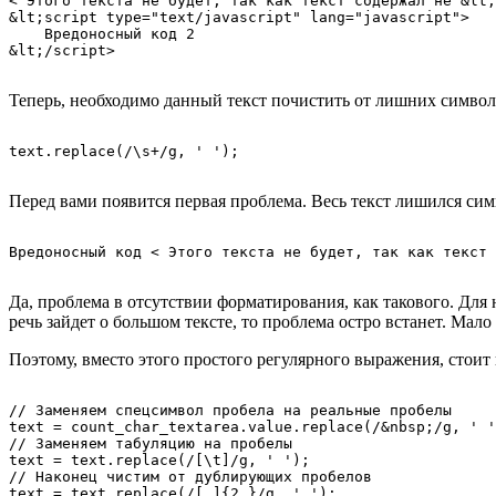
< Этого текста не будет, так как текст содержал не &lt;
&lt;script type="text/javascript" lang="javascript">

    Вредоносный код 2

Теперь, необходимо данный текст почистить от лишних символов
Перед вами появится первая проблема. Весь текст лишился симво
Да, проблема в отсутствии форматирования, как такового. Для 
речь зайдет о большом тексте, то проблема остро встанет. Мало
Поэтому, вместо этого простого регулярного выражения, стои
// Заменяем спецсимвол пробела на реальные пробелы

text = count_char_textarea.value.replace(/&nbsp;/g, ' '
// Заменяем табуляцию на пробелы

text = text.replace(/[\t]/g, ' ');

// Наконец чистим от дублирующих пробелов

text = text.replace(/[ ]{2,}/g, ' ');
