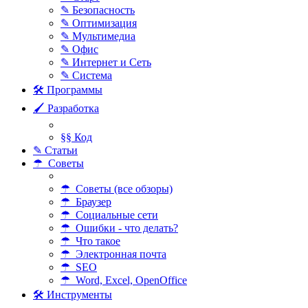
✎ Безопасность
✎ Оптимизация
✎ Мультимедиа
✎ Офис
✎ Интернет и Сеть
✎ Система
🛠 Программы
🖌 Разработка
§§ Код
✎ Статьи
☂ Советы
☂ Советы (все обзоры)
☂ Браузер
☂ Социальные сети
☂ Ошибки - что делать?
☂ Что такое
☂ Электронная почта
☂ SEO
☂ Word, Excel, OpenOffice
🛠 Инструменты