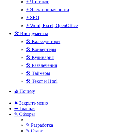
⚡ Что такое
⚡ Электронная почта
⚡ SEO
⚡ Word, Excel, OpenOffice
🛠 Инструменты
🛠 Калькуляторы
🛠 Конвертеры
🛠 Кулинария
🛠 Развлечения
🛠 Таймеры
🛠 Текст и Html
⛳ Почему
✖ Закрыть меню
☰ Главная
✎ Обзоры
✎ Разработка
✎ Старт