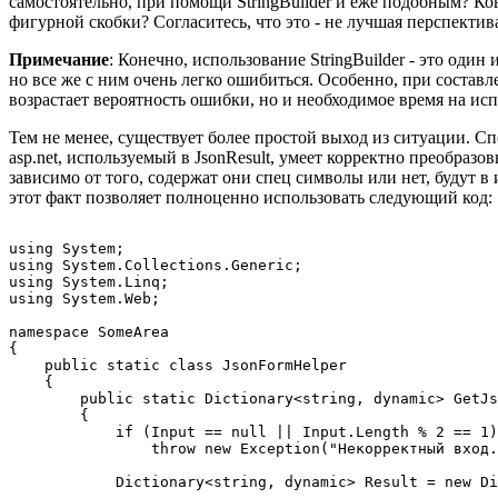
самостоятельно, при помощи StringBuilder и еже подобным? К
фигурной скобки? Согласитесь, что это - не лучшая перспектив
Примечание
: Конечно, использование StringBuilder - это один
но все же с ним очень легко ошибиться. Особенно, при состав
возрастает вероятность ошибки, но и необходимое время на ис
Тем не менее, существует более простой выход из ситуации. Сп
asp.net, используемый в JsonResult, умеет корректно преобразо
зависимо от того, содержат они спец символы или нет, будут в 
этот факт позволяет полноценно использовать следующий код:
using System;

using System.Collections.Generic;

using System.Linq;

using System.Web;

namespace SomeArea

{

    public static class JsonFormHelper

    {

        public static Dictionary<string, dynamic> GetJs
        {

            if (Input == null || Input.Length % 2 == 1)

                throw new Exception("Некорректный вход.
            Dictionary<string, dynamic> Result = new Di