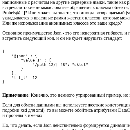
написанные с расчетом на другие серверные языки, такие как 
встречали такие незамысловатые обращения к ключам объекта, к
Probels@ "]? Или может вы знаете, что иногда возвращаемый js
укладывается в красивые рамки жестких классов, которые можно
Или же использование анонимных классов это ваше кредо?
Основное преимущество Json - это его невероятная гибкость и 
встретить следующий код, и он не будет нарушать стандарт:
{

    "@json" : {

        "value 1" : {

             "/path 12/| 48": "oktet"

        }

    },

    "t-t_t": 12

Примечание
: Конечно, это немного утрированный пример, но 
Если для обмена данными вы используете жесткие конструкции
подобии xsd для xml), то вы можете обойтись атрибутами DataC
и пробелы в именах.
Но, что делать, если Json действительно формируется динамич