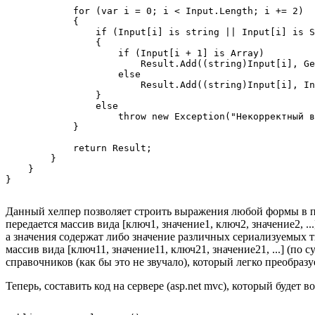
            for (var i = 0; i < Input.Length; i += 2)

            {

                if (Input[i] is string || Input[i] is S
                {

                    if (Input[i + 1] is Array)

                        Result.Add((string)Input[i], Ge
                    else

                        Result.Add((string)Input[i], In
                }

                else

                    throw new Exception("Некорректный в
            }

            return Result;

        }

    }

Данный хелпер позволяет строить выражения любой формы в п
передается массив вида [ключ1, значение1, ключ2, значение2, .
а значения содержат либо значение различных сериализуемых 
массив вида [ключ11, значение11, ключ21, значение21, ...] (по
справочников (как бы это не звучало), который легко преобразу
Теперь, составить код на сервере (asp.net mvc), который будет 