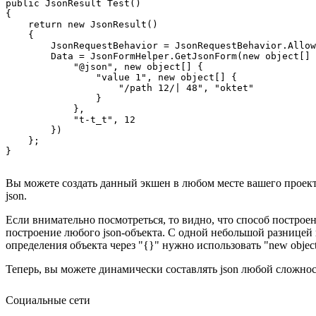
public JsonResult Test()

{

    return new JsonResult()

    {

        JsonRequestBehavior = JsonRequestBehavior.Allow
        Data = JsonFormHelper.GetJsonForm(new object[] 
            "@json", new object[] {

                "value 1", new object[] {

                    "/path 12/| 48", "oktet"

                }

            },

            "t-t_t", 12

        })

    };

Вы можете создать данный экшен в любом месте вашего проекта
json.
Если внимательно посмотреться, то видно, что способ построен
построение любого json-объекта. С одной небольшой разницей в
определения объекта через "{}" нужно использовать "new object
Теперь, вы можете динамически составлять json любой сложнос
Социальные сети