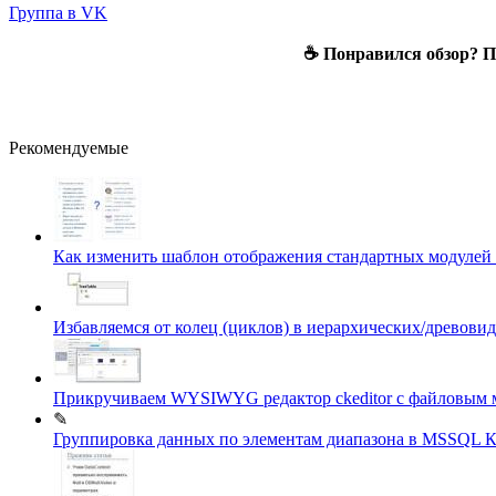
Группа в VK
☕ Понравился обзор? По
Рекомендуемые
Как изменить шаблон отображения стандартных модулей 
Избавляемся от колец (циклов) в иерархических/древо
Прикручиваем WYSIWYG редактор ckeditor c файловым 
✎
Группировка данных по элементам диапазона в MSSQL
К