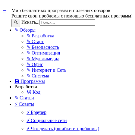
Мир бесплатных программ и полезных обзоров
☰
Решите свои проблемы с помощью бесплатных программ!
Искать...
🔍
✎ Обзоры
✎ Разработка
✎ Старт
✎ Безопасность
✎ Оптимизация
✎ Мультимедиа
✎ Офис
✎ Интернет и Сеть
✎ Система
💾 Программы
Разработка
§§ Код
✎ Статьи
⚡ Советы
⚡ Браузер
⚡ Социальные сети
⚡ Что делать (ошибки и проблемы)