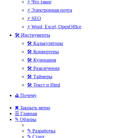
⚡ Что такое
⚡ Электронная почта
⚡ SEO
⚡ Word, Excel, OpenOffice
🛠 Инструменты
🛠 Калькуляторы
🛠 Конвертеры
🛠 Кулинария
🛠 Развлечения
🛠 Таймеры
🛠 Текст и Html
⛳ Почему
✖ Закрыть меню
☰ Главная
✎ Обзоры
✎ Разработка
✎ Старт