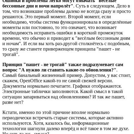
Ошибки и проблемы легко могут означать "весёлые
бессонные дни и ночи напролёт"
. Суть в следующем. Дело в
том, что возникшие проблемы далеко не всегда сразу и просто
решаются. Это первый момент. Второй момент, если
необходимо, чтобы система функционировала в определённые
моменты или постоянно, то это означает, что возникает
необходимость исправить ошибки в короткий промежуток
времени, что обычно и приводит к "весёлым бессонным дням
и ночам". И если вы хоть раз-другой столкнётесь с подобным,
то сразу же станете приверженцем принципа "пашет - не
трогай".
Принцип "пашет - не трогай" также подразумевает сам
вопрос "А нужно ли ставить какие-то обновления?"
.
Самый банальный жизненный пример. Допустим, у вас стоит,
скажем, OpenOffice какой-то не самой свежей версии.
Документы нормально печатаете. Графики отображаются.
Электронные таблички заполняются. Какой смысл в такой
ситуации запариваться над обновлениями? И так же пашет,
разве нет?
Кстати, именно по этой причине вполне нормально
периодически встречать старые системы, которые активно
используются. Хотя, казалось бы, информационные
технологии шагнули далеко вперёд и всё такое в том же духе.
Но суть та же - смысл?