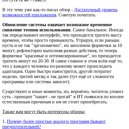
В эту тему уже как-то писал обзор -
Достаточный уровень
возможностей приложения
. Советую почитать.
Обновление системы означает возможное временное
снижение темпов использования
. Самое банальное. Иногда
так переделывают интерфейс, что приходится тратить массу
времени, чтобы просто привыкнуть. Утрируя, если раньше,
пусть и не так "эргономично", но заполняли формочки за 10
минут, рефлекторно выполняя разные действия, то теперь
формочки "красивые и оптимизированные", но приходится
тратить минут по 20-30. И самое главное в этом всём ещё то,
что у каждого человека по-разному может происходить
адаптация. Один быстро навострится, другой потратит
неделю, третий месяц и так далее (тут ещё от сложности
программы или системы зависит).
Существуют и иные моменты, но, вероятно, читатель уловил
суть - принцип "пашет - не трогай" в ИТ появился по вполне
естественным причинам и им не стоит пренебрегать.
Также вам могут быть интересны обзоры:
1.
Почему более простые аналоги программ бывают
предпочтительней?