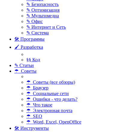
✎ Безопасность
✎ Оптимизация
✎ Мультимедиа
✎ Офис
✎ Интернет и Сеть
✎ Система
🛠 Программы
🖌 Разработка
§§ Код
✎ Статьи
☂ Советы
☂ Советы (все обзоры)
☂ Браузер
☂ Социальные сети
☂ Ошибки - что делать?
☂ Что такое
☂ Электронная почта
☂ SEO
☂ Word, Excel, OpenOffice
🛠 Инструменты