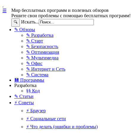
Мир бесплатных программ и полезных обзоров
☰
Решите свои проблемы с помощью бесплатных программ!
Искать...
🔍
✎ Обзоры
✎ Разработка
✎ Старт
✎ Безопасность
✎ Оптимизация
✎ Мультимедиа
✎ Офис
✎ Интернет и Сеть
✎ Система
💾 Программы
Разработка
§§ Код
✎ Статьи
⚡ Советы
⚡ Браузер
⚡ Социальные сети
⚡ Что делать (ошибки и проблемы)