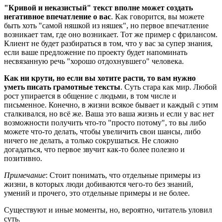
"Кривой и неказистый" текст вполне может создать
негативное впечатление о вас
. Как говорится, вы можете
быть хоть "самой няшкой из няшек", но первое впечатление
возникает там, где оно возникает. Тот же пример с фрилансом.
Клиент не будет разбираться в том, что у вас за супер знания,
если ваше предложение по проекту будет напоминать
несвязанную речь "хорошо отдохнувшего" человека.
Как ни крути, но если вы хотите расти, то вам нужно
уметь писать грамотные тексты
. Суть стара как мир. Любой
рост упирается в общение с людьми, в том числе и
письменное. Конечно, в жизни всякое бывает и каждый с этим
сталкивался, но всё же. Ваша это ваша жизнь и если у вас нет
возможности получить что-то "просто потому", то вы либо
можете что-то делать, чтобы увеличить свои шансы, либо
ничего не делать, а только сокрушаться. Не сложно
догадаться, что первое звучит как-то более полезно и
позитивно.
Примечание
: Стоит понимать, что отдельные примеры из
жизни, в которых люди добиваются чего-то без знаний,
умений и прочего, это отдельные примеры и не более.
Существуют и иные моменты, но, вероятно, читатель уловил
суть.