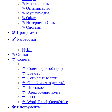
✎ Безопасность
✎ Оптимизация
✎ Мультимедиа
✎ Офис
✎ Интернет и Сеть
✎ Система
🛠 Программы
🖌 Разработка
§§ Код
✎ Статьи
☂ Советы
☂ Советы (все обзоры)
☂ Браузер
☂ Социальные сети
☂ Ошибки - что делать?
☂ Что такое
☂ Электронная почта
☂ SEO
☂ Word, Excel, OpenOffice
🛠 Инструменты