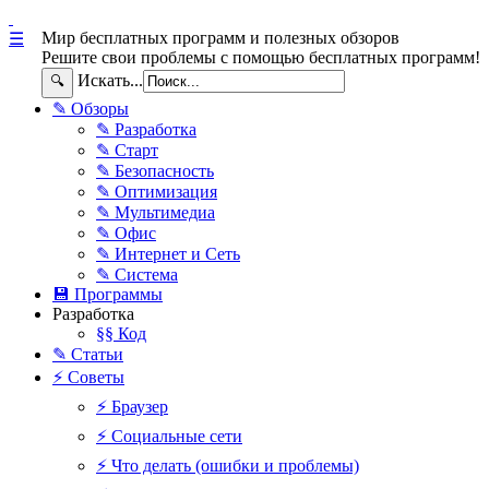
Мир бесплатных программ и полезных обзоров
☰
Решите свои проблемы с помощью бесплатных программ!
Искать...
🔍
✎ Обзоры
✎ Разработка
✎ Старт
✎ Безопасность
✎ Оптимизация
✎ Мультимедиа
✎ Офис
✎ Интернет и Сеть
✎ Система
💾 Программы
Разработка
§§ Код
✎ Статьи
⚡ Советы
⚡ Браузер
⚡ Социальные сети
⚡ Что делать (ошибки и проблемы)