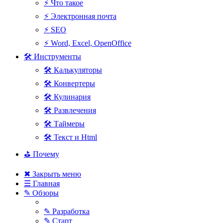
⚡ Что такое
⚡ Электронная почта
⚡ SEO
⚡ Word, Excel, OpenOffice
🛠 Инструменты
🛠 Калькуляторы
🛠 Конвертеры
🛠 Кулинария
🛠 Развлечения
🛠 Таймеры
🛠 Текст и Html
⛳ Почему
✖ Закрыть меню
☰ Главная
✎ Обзоры
✎ Разработка
✎ Старт