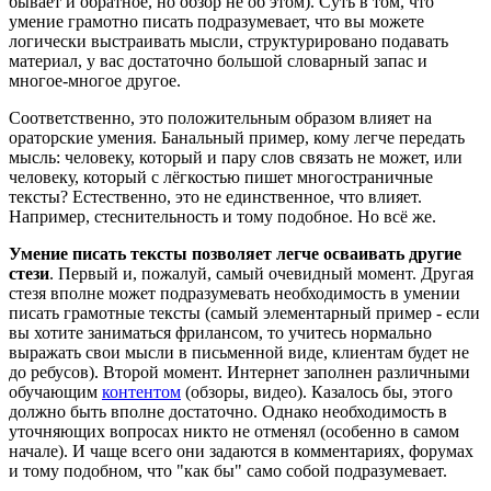
бывает и обратное, но обзор не об этом). Суть в том, что
умение грамотно писать подразумевает, что вы можете
логически выстраивать мысли, структурировано подавать
материал, у вас достаточно большой словарный запас и
многое-многое другое.
Соответственно, это положительным образом влияет на
ораторские умения. Банальный пример, кому легче передать
мысль: человеку, который и пару слов связать не может, или
человеку, который с лёгкостью пишет многостраничные
тексты? Естественно, это не единственное, что влияет.
Например, стеснительность и тому подобное. Но всё же.
Умение писать тексты позволяет легче осваивать другие
стези
. Первый и, пожалуй, самый очевидный момент. Другая
стезя вполне может подразумевать необходимость в умении
писать грамотные тексты (самый элементарный пример - если
вы хотите заниматься фрилансом, то учитесь нормально
выражать свои мысли в письменной виде, клиентам будет не
до ребусов). Второй момент. Интернет заполнен различными
обучающим
контентом
(обзоры, видео). Казалось бы, этого
должно быть вполне достаточно. Однако необходимость в
уточняющих вопросах никто не отменял (особенно в самом
начале). И чаще всего они задаются в комментариях, форумах
и тому подобном, что "как бы" само собой подразумевает.