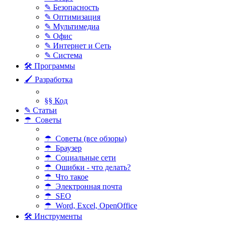
✎ Безопасность
✎ Оптимизация
✎ Мультимедиа
✎ Офис
✎ Интернет и Сеть
✎ Система
🛠 Программы
🖌 Разработка
§§ Код
✎ Статьи
☂ Советы
☂ Советы (все обзоры)
☂ Браузер
☂ Социальные сети
☂ Ошибки - что делать?
☂ Что такое
☂ Электронная почта
☂ SEO
☂ Word, Excel, OpenOffice
🛠 Инструменты