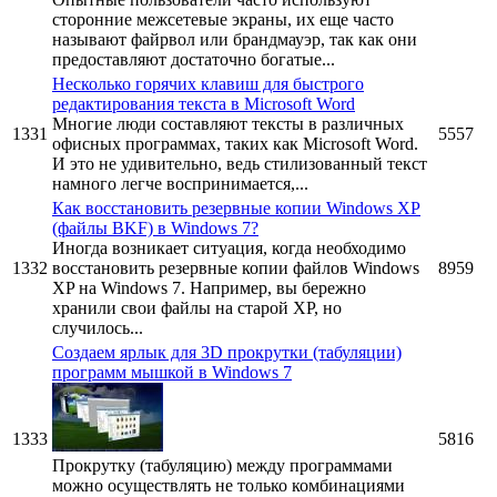
сторонние межсетевые экраны, их еще часто
называют файрвол или брандмауэр, так как они
предоставляют достаточно богатые...
Несколько горячих клавиш для быстрого
редактирования текста в Microsoft Word
Многие люди составляют тексты в различных
1331
5557
офисных программах, таких как Microsoft Word.
И это не удивительно, ведь стилизованный текст
намного легче воспринимается,...
Как восстановить резервные копии Windows XP
(файлы BKF) в Windows 7?
Иногда возникает ситуация, когда необходимо
1332
восстановить резервные копии файлов Windows
8959
XP на Windows 7. Например, вы бережно
хранили свои файлы на старой XP, но
случилось...
Создаем ярлык для 3D прокрутки (табуляции)
программ мышкой в Windows 7
1333
5816
Прокрутку (табуляцию) между программами
можно осуществлять не только комбинациями