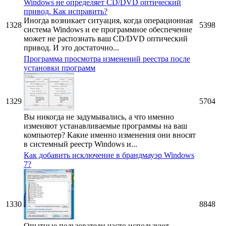
Windows не определяет CD/DVD оптический
привод. Как исправить?
Иногда возникает ситуация, когда операционная
1328
5398
система Windows и ее программное обеспечение
может не распознать ваш CD/DVD оптический
привод. И это достаточно...
Программа просмотра изменений реестра после
установки программ
1329
5704
Вы никогда не задумывались, а что именно
изменяют устанавливаемые программы на ваш
компьютер? Какие именно изменения они вносят
в системный реестр Windows и...
Как добавить исключение в брандмауэр Windows
7?
1330
8848
Опытные пользователи часто используют