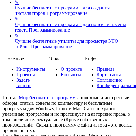
✎
Лучшие бесплатные программы для создания
инсталляторов
Программирование
✎
Лучшие бесплатные программы для поиска и замены
текста
Программирование
✎
Лучшие бесплатные утилиты для просмотра NFO
файлов
Программирование
Полезное
О нас
Инфо
Инструменты
О проекте
Правила
Проекты
Контакты
Карта сайта
Задать
Соглашение
вопрос
Конфиденциально
Портал
Мир бесплатных программ
- полезные и интересные
обзоры, статьи, советы по компьютеру и бесплатные
программы для Windows, Linux и Mac. Сайт не хранит
указанные программы и не претендует на авторские права, в
том числе интеллектуальные (Кроме собственных
произведений). Скачать программу с сайта автора - это всегда
правильный ход.
На сайте используются счетчики Яндекс Метрика и