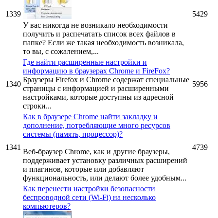
1339
5429
У вас никогда не возникало необходимости
получить и распечатать список всех файлов в
папке? Если же такая необходимость возникала,
то вы, с сожалением,...
Где найти расширенные настройки и
информацию в браузерах Chrome и FireFox?
Браузеры Firefox и Chrome содержат специальные
1340
5956
страницы с информацией и расширенными
настройками, которые доступны из адресной
строки...
Как в браузере Chrome найти закладку и
дополнение, потребляющие много ресурсов
системы (память, процессор)?
1341
4739
Веб-браузер Chrome, как и другие браузеры,
поддерживает установку различных расширений
и плагинов, которые или добавляют
функциональность, или делают более удобным...
Как перенести настройки безопасности
беспроводной сети (Wi-Fi) на несколько
компьютеров?