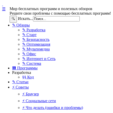
Мир бесплатных программ и полезных обзоров
☰
Решите свои проблемы с помощью бесплатных программ!
Искать...
🔍
✎ Обзоры
✎ Разработка
✎ Старт
✎ Безопасность
✎ Оптимизация
✎ Мультимедиа
✎ Офис
✎ Интернет и Сеть
✎ Система
💾 Программы
Разработка
§§ Код
✎ Статьи
⚡ Советы
⚡ Браузер
⚡ Социальные сети
⚡ Что делать (ошибки и проблемы)