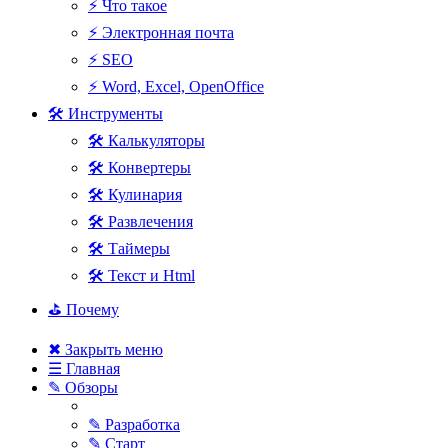
⚡ Что такое
⚡ Электронная почта
⚡ SEO
⚡ Word, Excel, OpenOffice
🛠 Инструменты
🛠 Калькуляторы
🛠 Конвертеры
🛠 Кулинария
🛠 Развлечения
🛠 Таймеры
🛠 Текст и Html
⛳ Почему
✖ Закрыть меню
☰ Главная
✎ Обзоры
✎ Разработка
✎ Старт