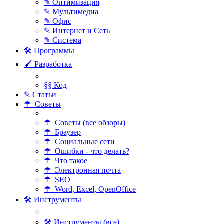
✎ Оптимизация
✎ Мультимедиа
✎ Офис
✎ Интернет и Сеть
✎ Система
🛠 Программы
🖌 Разработка
§§ Код
✎ Статьи
☂ Советы
☂ Советы (все обзоры)
☂ Браузер
☂ Социальные сети
☂ Ошибки - что делать?
☂ Что такое
☂ Электронная почта
☂ SEO
☂ Word, Excel, OpenOffice
🛠 Инструменты
🛠 Инструменты (все)