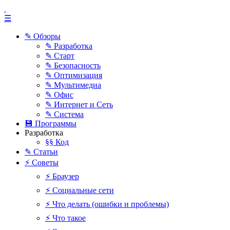
☰
✎ Обзоры
✎ Разработка
✎ Старт
✎ Безопасность
✎ Оптимизация
✎ Мультимедиа
✎ Офис
✎ Интернет и Сеть
✎ Система
💾 Программы
Разработка
§§ Код
✎ Статьи
⚡ Советы
⚡ Браузер
⚡ Социальные сети
⚡ Что делать (ошибки и проблемы)
⚡ Что такое