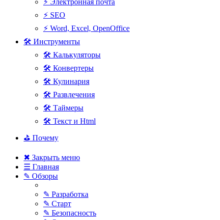
⚡ Электронная почта
⚡ SEO
⚡ Word, Excel, OpenOffice
🛠 Инструменты
🛠 Калькуляторы
🛠 Конвертеры
🛠 Кулинария
🛠 Развлечения
🛠 Таймеры
🛠 Текст и Html
⛳ Почему
✖ Закрыть меню
☰ Главная
✎ Обзоры
✎ Разработка
✎ Старт
✎ Безопасность