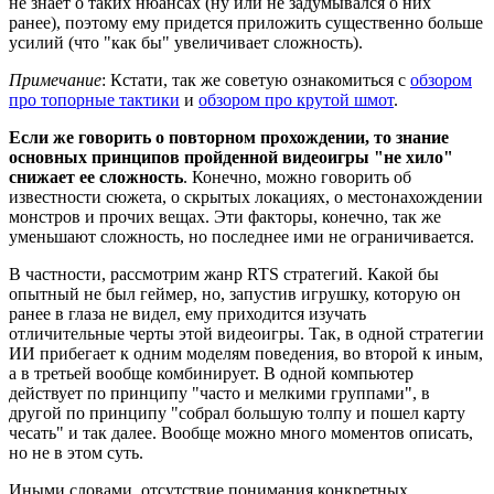
не знает о таких нюансах (ну или не задумывался о них
ранее), поэтому ему придется приложить существенно больше
усилий (что "как бы" увеличивает сложность).
Примечание
: Кстати, так же советую ознакомиться с
обзором
про топорные тактики
и
обзором про крутой шмот
.
Если же говорить о повторном прохождении, то знание
основных принципов пройденной видеоигры "не хило"
снижает ее сложность
. Конечно, можно говорить об
известности сюжета, о скрытых локациях, о местонахождении
монстров и прочих вещах. Эти факторы, конечно, так же
уменьшают сложность, но последнее ими не ограничивается.
В частности, рассмотрим жанр RTS стратегий. Какой бы
опытный не был геймер, но, запустив игрушку, которую он
ранее в глаза не видел, ему приходится изучать
отличительные черты этой видеоигры. Так, в одной стратегии
ИИ прибегает к одним моделям поведения, во второй к иным,
а в третьей вообще комбинирует. В одной компьютер
действует по принципу "часто и мелкими группами", в
другой по принципу "собрал большую толпу и пошел карту
чесать" и так далее. Вообще можно много моментов описать,
но не в этом суть.
Иными словами, отсутствие понимания конкретных