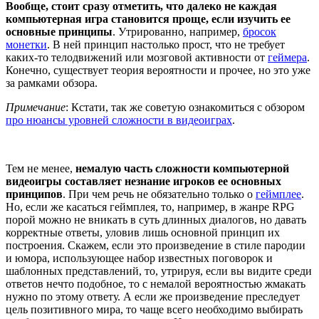
Вообще, стоит сразу отметить, что далеко не каждая
компьютерная игра становится проще, если изучить ее
основные принципы
. Утрированно, например,
бросок
монетки
. В ней принцип настолько прост, что не требует
каких-то телодвижений или мозговой активности от
геймера
.
Конечно, существует теория вероятности и прочее, но это уже
за рамками обзора.
Примечание
: Кстати, так же советую ознакомиться с обзором
про нюансы уровней сложности в видеоиграх
.
Тем не менее,
немалую часть сложности компьютерной
видеоигры составляет незнание игроков ее основных
принципов
. При чем речь не обязательно только о
геймплее
.
Но, если же касаться геймплея, то, например, в жанре RPG
порой можно не вникать в суть длинных диалогов, но давать
корректные ответы, уловив лишь основной принцип их
построения. Скажем, если это произведение в стиле пародии
и юмора, использующее набор известных поговорок и
шаблонных представлений, то, утрируя, если вы видите среди
ответов нечто подобное, то с немалой вероятностью жмакать
нужно по этому ответу. А если же произведение преследует
цель позитивного мира, то чаще всего необходимо выбирать