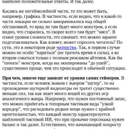
наиболее положительные ответы. И так далее.
Касаясь же негеймплейной части, то это может быть,
например, графика. В частности, если видно, что в какой-то
части локации не сильно заморачивались над общей
обстановкой, то вряд ли там будет много монстров, а если
видно, что старались, то скорее всего там будет "мясо". В
плане уровня сложности, это означает, что можно заранее
подготавливаться. Как влияет, может спросить читатель? По
сути, это в некотором роде
читерство
. Так, в первом случае
можно не особо "париться" (не тратить время и силы), а ко
втором соваться только с полным рюкзаком айтемов. Как бы
"пинать" монстров, когда вы экипированы "до ушей",
существенно проще, чем это происходит в обычной ситуации.
При чем, многое еще зависит от уровня самих геймеров
. В
частности, если человек знаком с жанром "шутер", то на
прохождение шутерной видеоигры он тратит существенно
меньше сил, так как знает много вещей из других игр
аналогичного жанра. Например, что нужен постоянный запас,
что можно прибегать к топорным тактикам вида "узкий
коридор", что расходовать редкие вещи нужно с крайней
щепетильностью, что каждый монстр характеризуется
шаблонной тактикой ИИ, что при прокачке персонажа нужен
баланс и так далее. Естественно, что начинающий попросту