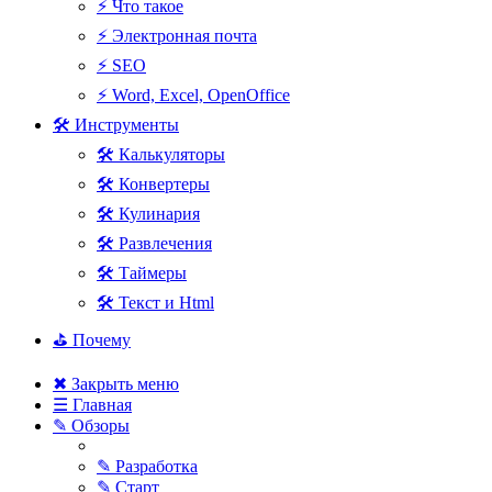
⚡ Что такое
⚡ Электронная почта
⚡ SEO
⚡ Word, Excel, OpenOffice
🛠 Инструменты
🛠 Калькуляторы
🛠 Конвертеры
🛠 Кулинария
🛠 Развлечения
🛠 Таймеры
🛠 Текст и Html
⛳ Почему
✖ Закрыть меню
☰ Главная
✎ Обзоры
✎ Разработка
✎ Старт