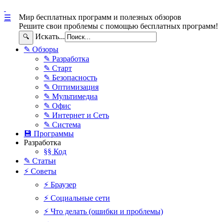
Мир бесплатных программ и полезных обзоров
☰
Решите свои проблемы с помощью бесплатных программ!
Искать...
🔍
✎ Обзоры
✎ Разработка
✎ Старт
✎ Безопасность
✎ Оптимизация
✎ Мультимедиа
✎ Офис
✎ Интернет и Сеть
✎ Система
💾 Программы
Разработка
§§ Код
✎ Статьи
⚡ Советы
⚡ Браузер
⚡ Социальные сети
⚡ Что делать (ошибки и проблемы)