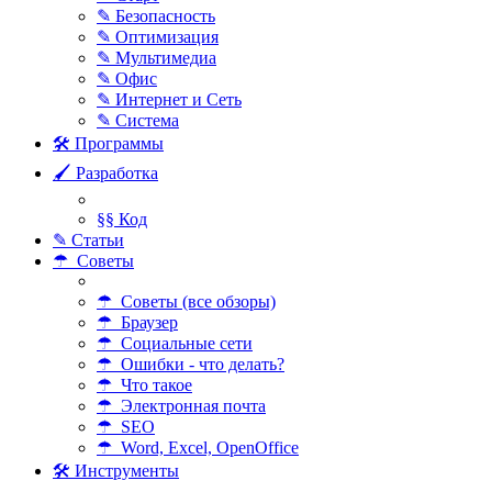
✎ Безопасность
✎ Оптимизация
✎ Мультимедиа
✎ Офис
✎ Интернет и Сеть
✎ Система
🛠 Программы
🖌 Разработка
§§ Код
✎ Статьи
☂ Советы
☂ Советы (все обзоры)
☂ Браузер
☂ Социальные сети
☂ Ошибки - что делать?
☂ Что такое
☂ Электронная почта
☂ SEO
☂ Word, Excel, OpenOffice
🛠 Инструменты