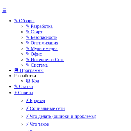
☰
✎ Обзоры
✎ Разработка
✎ Старт
✎ Безопасность
✎ Оптимизация
✎ Мультимедиа
✎ Офис
✎ Интернет и Сеть
✎ Система
💾 Программы
Разработка
§§ Код
✎ Статьи
⚡ Советы
⚡ Браузер
⚡ Социальные сети
⚡ Что делать (ошибки и проблемы)
⚡ Что такое