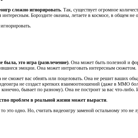
деоигр сложно игнорировать
. Так, существует огромное количес
интересным. Бороздите океаны, летаете в космосе, в общем не 
 игнорировать.
е была, это игра (развлечение)
. Она может быть полезной и фо
опившиеся эмоции. Она может интриговать интересным сюжетом. И
а не сможет вас обнять или поцеловать. Она не решит ваших об
 Видеоигра не создаст крепких взаимоотношений (даже в ММО бо
 конечно, бывает по разному). Она не построит за вас что-либо. И
чество проблем в реальной жизни может вырасти
.
, то это одно. Но, считать видеоигру заменой остальному это не 