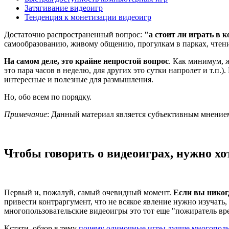
Затягивание видеоигр
Тенденция к монетизации видеоигр
Достаточно распространенный вопрос:
"а стоит ли играть в
самообразованию, живому общению, прогулкам в парках, чтени
На самом деле, это крайне непростой вопрос
. Как минимум, 
это пара часов в неделю, для других это сутки напролет и т.п.)
интересные и полезные для размышления.
Но, обо всем по порядку.
Примечание
: Данный материал является субъективным мнением
Чтобы говорить о видеоиграх, нужно хо
Первый и, пожалуй, самый очевидный момент.
Если вы никогд
привести контраргумент, что не всякое явление нужно изучать, 
многопользовательские видеоигры это тот еще "пожиратель вре
Кстати, обзор в тему
почему одиночные игры лучше многополь