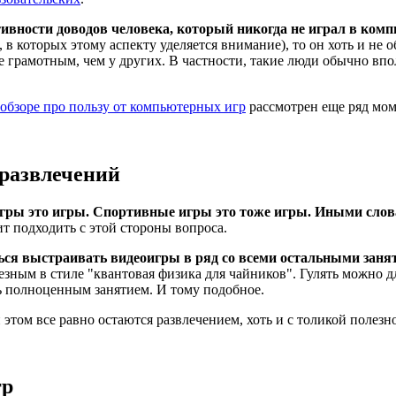
ктивности доводов человека, который никогда не играл в ко
 которых этому аспекту уделяется внимание), то он хоть и не о
е грамотным, чем у других. В частности, такие люди обычно вп
обзоре про пользу от компьютерных игр
рассмотрен еще ряд мом
 развлечений
гры это игры. Спортивные игры это тоже игры. Иными слов
ит подходить с этой стороны вопроса.
ться выстраивать видеоигры в ряд со всеми остальными заня
езным в стиле "квантовая физика для чайников". Гулять можно д
ть полноценным занятием. И тому подобное.
том все равно остаются развлечением, хоть и с толикой полезно
гр