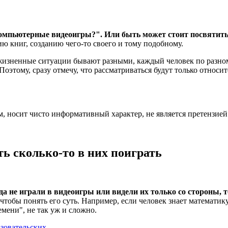
 компьютерные видеоигры?". Или быть может стоит посвятить
ю книг, созданию чего-то своего и тому подобному.
жизненные ситуации бывают разными, каждый человек по разном
. Поэтому, сразу отмечу, что рассматриваться будут только относ
, носит чисто информативный характер, не является претензие
ть сколько-то в них поиграть
а не играли в видеоигры или видели их только со стороны, т
чтобы понять его суть. Например, если человек знает математику
мени", не так уж и сложно.
зовательских
.