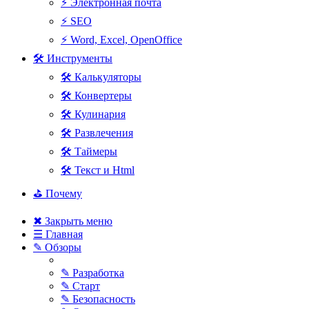
⚡ Электронная почта
⚡ SEO
⚡ Word, Excel, OpenOffice
🛠 Инструменты
🛠 Калькуляторы
🛠 Конвертеры
🛠 Кулинария
🛠 Развлечения
🛠 Таймеры
🛠 Текст и Html
⛳ Почему
✖ Закрыть меню
☰ Главная
✎ Обзоры
✎ Разработка
✎ Старт
✎ Безопасность