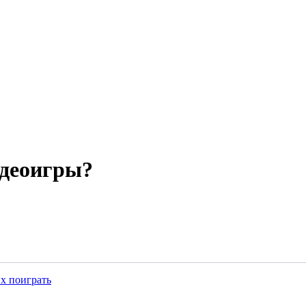
идеоигры?
их поиграть