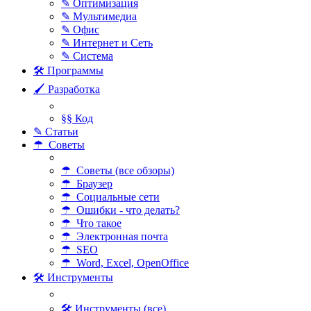
✎ Оптимизация
✎ Мультимедиа
✎ Офис
✎ Интернет и Сеть
✎ Система
🛠 Программы
🖌 Разработка
§§ Код
✎ Статьи
☂ Советы
☂ Советы (все обзоры)
☂ Браузер
☂ Социальные сети
☂ Ошибки - что делать?
☂ Что такое
☂ Электронная почта
☂ SEO
☂ Word, Excel, OpenOffice
🛠 Инструменты
🛠 Инструменты (все)