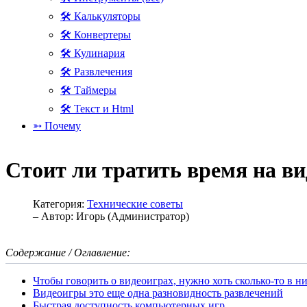
🛠 Калькуляторы
🛠 Конвертеры
🛠 Кулинария
🛠 Развлечения
🛠 Таймеры
🛠 Текст и Html
➳ Почему
Стоит ли тратить время на в
Категория:
Технические советы
– Автор:
Игорь (Администратор)
Содержание / Оглавление:
Чтобы говорить о видеоиграх, нужно хоть сколько-то в н
Видеоигры это еще одна разновидность развлечений
Быстрая доступность компьютерных игр