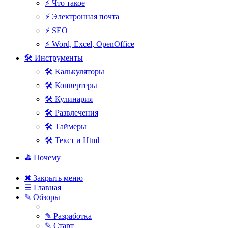
⚡ Что такое
⚡ Электронная почта
⚡ SEO
⚡ Word, Excel, OpenOffice
🛠 Инструменты
🛠 Калькуляторы
🛠 Конвертеры
🛠 Кулинария
🛠 Развлечения
🛠 Таймеры
🛠 Текст и Html
⛳ Почему
✖ Закрыть меню
☰ Главная
✎ Обзоры
✎ Разработка
✎ Старт