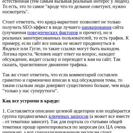
естественная (тем самым вызывая реальный интерес у людей).
То есть, это то самое "вроде что-то дельное советуют, нужно
посмотреть".
Стоит отметить, что крауд-маркетинг позволяет не только
получить SEO-эффект в виде лучшего
ранжирования
сайта
(улучшения
поведенческих факторов
и прочего), но и
реальных заинтересованных пользователей, то есть трафик. К
примеру, если сайт все никак не может продвинуться в
Яндексе или Гугле, то такие ссылки могут быть выходом.
Логика проста. Человек ищет ответ на вопрос, находит
обсуждение, видит ссылку и переходит к вам на сайт. Так
сказать, транзитивное движение трафика.
Так же стоит отметить, что если комментарий составлен
грамотно и гармонично вписан в ход обсуждения темы, то
таким ссылкам люди доверяют существенно больше, чем вида
"только у нас суперутюги".
Как все устроено в крауде:
1. Составляется описание целевой аудитории или подбирается
группа продвигаемых
ключевых запросов
(а может все вместе
- от тематики зависит). Так для портала со статьями общей
тематики проще ориентироваться по запросам (их ЦА очень
широкая), а вот специализированным ресурсам стоит