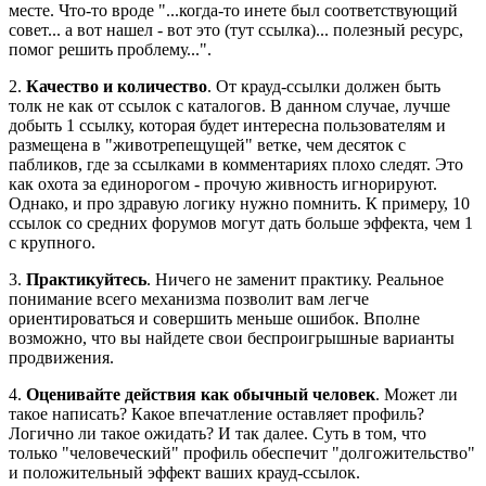
месте. Что-то вроде "...когда-то инете был соответствующий
совет... а вот нашел - вот это (тут ссылка)... полезный ресурс,
помог решить проблему...".
2.
Качество и количество
. От крауд-ссылки должен быть
толк не как от ссылок с каталогов. В данном случае, лучше
добыть 1 ссылку, которая будет интересна пользователям и
размещена в "животрепещущей" ветке, чем десяток с
пабликов, где за ссылками в комментариях плохо следят. Это
как охота за единорогом - прочую живность игнорируют.
Однако, и про здравую логику нужно помнить. К примеру, 10
ссылок со средних форумов могут дать больше эффекта, чем 1
с крупного.
3.
Практикуйтесь
. Ничего не заменит практику. Реальное
понимание всего механизма позволит вам легче
ориентироваться и совершить меньше ошибок. Вполне
возможно, что вы найдете свои беспроигрышные варианты
продвижения.
4.
Оценивайте действия как обычный человек
. Может ли
такое написать? Какое впечатление оставляет профиль?
Логично ли такое ожидать? И так далее. Суть в том, что
только "человеческий" профиль обеспечит "долгожительство"
и положительный эффект ваших крауд-ссылок.