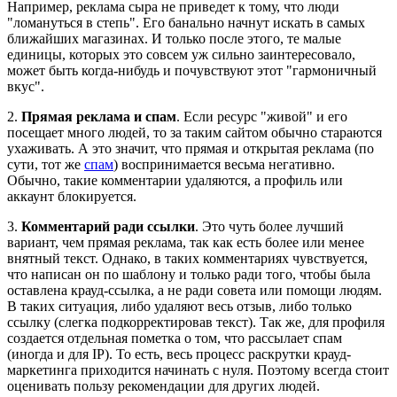
Например, реклама сыра не приведет к тому, что люди
"ломануться в степь". Его банально начнут искать в самых
ближайших магазинах. И только после этого, те малые
единицы, которых это совсем уж сильно заинтересовало,
может быть когда-нибудь и почувствуют этот "гармоничный
вкус".
2.
Прямая реклама и спам
. Если ресурс "живой" и его
посещает много людей, то за таким сайтом обычно стараются
ухаживать. А это значит, что прямая и открытая реклама (по
сути, тот же
спам
) воспринимается весьма негативно.
Обычно, такие комментарии удаляются, а профиль или
аккаунт блокируется.
3.
Комментарий ради ссылки
. Это чуть более лучший
вариант, чем прямая реклама, так как есть более или менее
внятный текст. Однако, в таких комментариях чувствуется,
что написан он по шаблону и только ради того, чтобы была
оставлена крауд-ссылка, а не ради совета или помощи людям.
В таких ситуация, либо удаляют весь отзыв, либо только
ссылку (слегка подкорректировав текст). Так же, для профиля
создается отдельная пометка о том, что рассылает спам
(иногда и для IP). То есть, весь процесс раскрутки крауд-
маркетинга приходится начинать с нуля. Поэтому всегда стоит
оценивать пользу рекомендации для других людей.