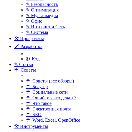
✎ Безопасность
✎ Оптимизация
✎ Мультимедиа
✎ Офис
✎ Интернет и Сеть
✎ Система
🛠 Программы
🖌 Разработка
§§ Код
✎ Статьи
☂ Советы
☂ Советы (все обзоры)
☂ Браузер
☂ Социальные сети
☂ Ошибки - что делать?
☂ Что такое
☂ Электронная почта
☂ SEO
☂ Word, Excel, OpenOffice
🛠 Инструменты