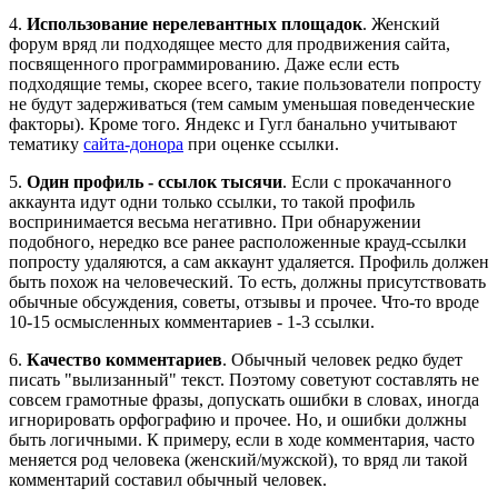
4.
Использование нерелевантных площадок
. Женский
форум вряд ли подходящее место для продвижения сайта,
посвященного программированию. Даже если есть
подходящие темы, скорее всего, такие пользователи попросту
не будут задерживаться (тем самым уменьшая поведенческие
факторы). Кроме того. Яндекс и Гугл банально учитывают
тематику
сайта-донора
при оценке ссылки.
5.
Один профиль - ссылок тысячи
. Если с прокачанного
аккаунта идут одни только ссылки, то такой профиль
воспринимается весьма негативно. При обнаружении
подобного, нередко все ранее расположенные крауд-ссылки
попросту удаляются, а сам аккаунт удаляется. Профиль должен
быть похож на человеческий. То есть, должны присутствовать
обычные обсуждения, советы, отзывы и прочее. Что-то вроде
10-15 осмысленных комментариев - 1-3 ссылки.
6.
Качество комментариев
. Обычный человек редко будет
писать "вылизанный" текст. Поэтому советуют составлять не
совсем грамотные фразы, допускать ошибки в словах, иногда
игнорировать орфографию и прочее. Но, и ошибки должны
быть логичными. К примеру, если в ходе комментария, часто
меняется род человека (женский/мужской), то вряд ли такой
комментарий составил обычный человек.