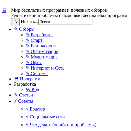
Мир бесплатных программ и полезных обзоров
☰
Решите свои проблемы с помощью бесплатных программ!
Искать...
🔍
✎ Обзоры
✎ Разработка
✎ Старт
✎ Безопасность
✎ Оптимизация
✎ Мультимедиа
✎ Офис
✎ Интернет и Сеть
✎ Система
💾 Программы
Разработка
§§ Код
✎ Статьи
⚡ Советы
⚡ Браузер
⚡ Социальные сети
⚡ Что делать (ошибки и проблемы)