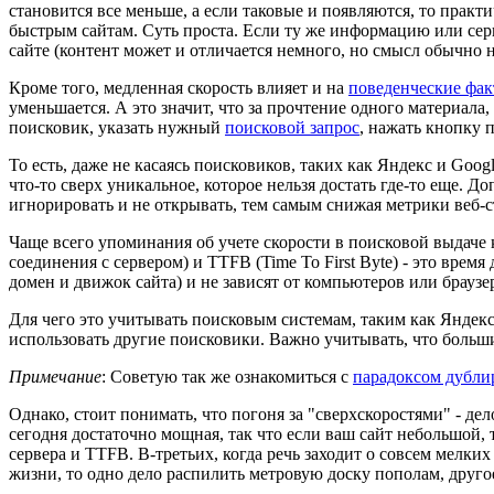
становится все меньше, а если таковые и появляются, то практ
быстрым сайтам. Суть проста. Если ту же информацию или сер
сайте (контент может и отличается немного, но смысл обычно н
Кроме того, медленная скорость влияет и на
поведенческие фа
уменьшается. А это значит, что за прочтение одного материала
поисковик, указать нужный
поисковой запрос
, нажать кнопку 
То есть, даже не касаясь поисковиков, таких как Яндекс и Goog
что-то сверх уникальное, которое нельзя достать где-то еще. До
игнорировать и не открывать, тем самым снижая метрики веб-с
Чаще всего упоминания об учете скорости в поисковой выдаче к
соединения с сервером) и TTFB (Time To First Byte) - это врем
домен и движок сайта) и не зависят от компьютеров или браузе
Для чего это учитывать поисковым системам, таким как Яндекс 
использовать другие поисковики. Важно учитывать, что боль
Примечание
: Советую так же ознакомиться с
парадоксом дубли
Однако, стоит понимать, что погоня за "сверхскоростями" - де
сегодня достаточно мощная, так что если ваш сайт небольшой
сервера и TTFB. В-третьих, когда речь заходит о совсем мелких
жизни, то одно дело распилить метровую доску пополам, друго