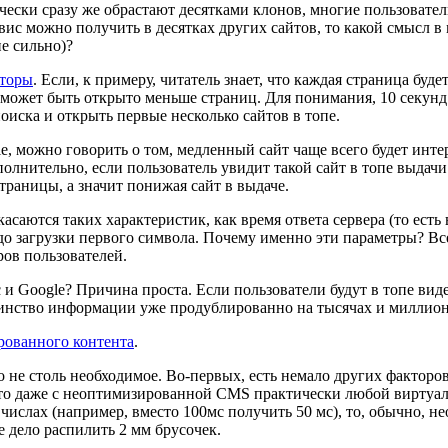
ически сразу же обрастают десятками клонов, многие пользовател
вис можно получить в десятках других сайтов, то какой смысл 
е сильно)?
кторы
. Если, к примеру, читатель знает, что каждая страница буд
, может быть открыто меньше страниц. Для понимания, 10 секунд
поиска и открыть первые несколько сайтов в топе.
le, можно говорить о том, медленный сайт чаще всего будет инте
полнительно, если пользователь увидит такой сайт в топе выдачи 
траницы, а значит понижая сайт в выдаче.
асаются таких характеристик, как время ответа сервера (то есть
я до загрузки первого символа. Почему именно эти параметры? Все
ров пользователей.
и Google? Причина проста. Если пользователи будут в топе виде
шинство информации уже продублированно на тысячах и миллион
рованного контента
.
ло не столь необходимое. Во-первых, есть немало других фактор
, то даже с неоптимизированной CMS практически любой виртуал
 числах (например, вместо 100мс получить 50 мс), то, обычно, н
е дело распилить 2 мм брусочек.