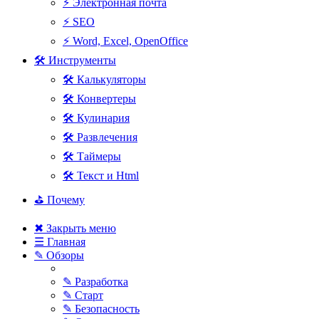
⚡ Электронная почта
⚡ SEO
⚡ Word, Excel, OpenOffice
🛠 Инструменты
🛠 Калькуляторы
🛠 Конвертеры
🛠 Кулинария
🛠 Развлечения
🛠 Таймеры
🛠 Текст и Html
⛳ Почему
✖ Закрыть меню
☰ Главная
✎ Обзоры
✎ Разработка
✎ Старт
✎ Безопасность