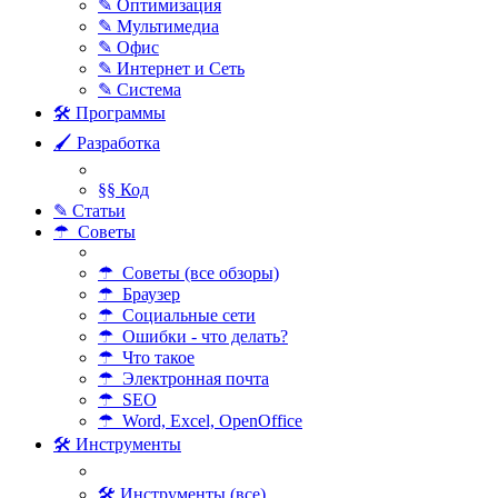
✎ Оптимизация
✎ Мультимедиа
✎ Офис
✎ Интернет и Сеть
✎ Система
🛠 Программы
🖌 Разработка
§§ Код
✎ Статьи
☂ Советы
☂ Советы (все обзоры)
☂ Браузер
☂ Социальные сети
☂ Ошибки - что делать?
☂ Что такое
☂ Электронная почта
☂ SEO
☂ Word, Excel, OpenOffice
🛠 Инструменты
🛠 Инструменты (все)