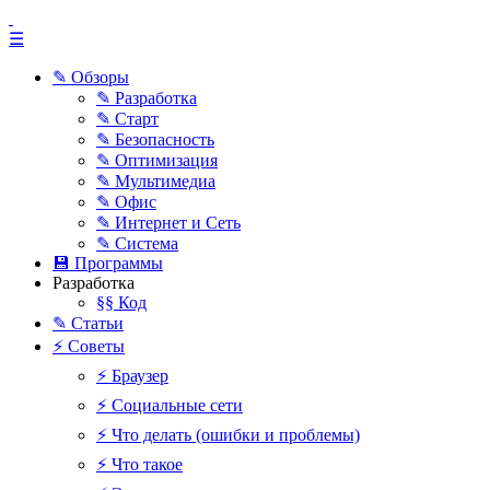
☰
✎ Обзоры
✎ Разработка
✎ Старт
✎ Безопасность
✎ Оптимизация
✎ Мультимедиа
✎ Офис
✎ Интернет и Сеть
✎ Система
💾 Программы
Разработка
§§ Код
✎ Статьи
⚡ Советы
⚡ Браузер
⚡ Социальные сети
⚡ Что делать (ошибки и проблемы)
⚡ Что такое