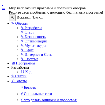
Мир бесплатных программ и полезных обзоров
☰
Решите свои проблемы с помощью бесплатных программ!
Искать...
🔍
✎ Обзоры
✎ Разработка
✎ Старт
✎ Безопасность
✎ Оптимизация
✎ Мультимедиа
✎ Офис
✎ Интернет и Сеть
✎ Система
💾 Программы
Разработка
§§ Код
✎ Статьи
⚡ Советы
⚡ Браузер
⚡ Социальные сети
⚡ Что делать (ошибки и проблемы)