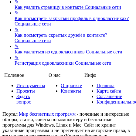
✎
Как удалить страницу в контакте
Социальные сети
✎
Как посмотреть закрытый профиль в одноклассниках?
Социальные сети
✎
Как посмотреть скрытых друзей в контакте?
Социальные сети
✎
Как удалиться из одноклассников
Социальные сети
✎
Регистрация одноклассники
Социальные сети
Полезное
О нас
Инфо
Инструменты
О проекте
Правила
Проекты
Контакты
Карта сайта
Задать
Соглашение
вопрос
Конфиденциально
Портал
Мир бесплатных программ
- полезные и интересные
обзоры, статьи, советы по компьютеру и бесплатные
программы для Windows, Linux и Mac. Сайт не хранит
указанные программы и не претендует на авторские права, в
том числе интеллектуальные (Кроме собственных