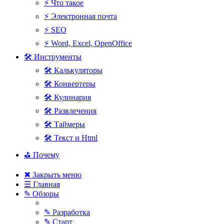
⚡ Что такое
⚡ Электронная почта
⚡ SEO
⚡ Word, Excel, OpenOffice
🛠 Инструменты
🛠 Калькуляторы
🛠 Конвертеры
🛠 Кулинария
🛠 Развлечения
🛠 Таймеры
🛠 Текст и Html
⛳ Почему
✖ Закрыть меню
☰ Главная
✎ Обзоры
✎ Разработка
✎ Старт