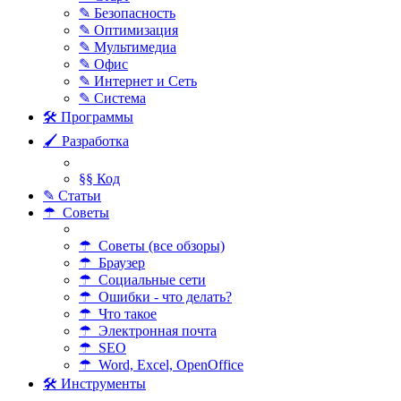
✎ Безопасность
✎ Оптимизация
✎ Мультимедиа
✎ Офис
✎ Интернет и Сеть
✎ Система
🛠 Программы
🖌 Разработка
§§ Код
✎ Статьи
☂ Советы
☂ Советы (все обзоры)
☂ Браузер
☂ Социальные сети
☂ Ошибки - что делать?
☂ Что такое
☂ Электронная почта
☂ SEO
☂ Word, Excel, OpenOffice
🛠 Инструменты