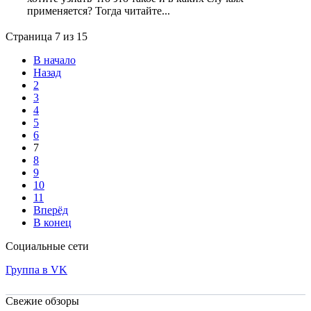
применяется? Тогда читайте...
Страница 7 из 15
В начало
Назад
2
3
4
5
6
7
8
9
10
11
Вперёд
В конец
Социальные сети
Группа в VK
Свежие обзоры